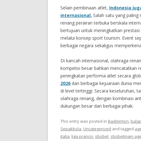
Selain pembinaan atlet,
Indonesia ju
internasional.
Salah satu yang paling
renang perairan terbuka berskala interna
bertujuan untuk meningkatkan prestasi 
melalui konsep sport tourism. Event sep
berbagai negara sekaligus memperkenal
Di kancah internasional, olahraga rena
kompetisi besar bahkan mencatatkan r
peningkatan performa atlet secara globa
2026
dan berbagai kejuaraan dunia men
di level tertinggi. Secara keseluruhan,
olahraga renang, dengan kombinasi anta
dukungan besar dari berbagai pihak.
This entry was posted in
Badminton
,
bala
Sepakbola
,
Uncategorized
and tagged
age
italia
,
liga prancis
,
sbobet
,
sbobetmain age