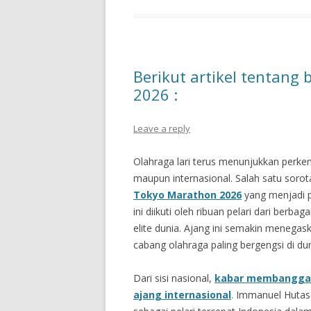
Berikut artikel tentang b
2026 :
Leave a reply
Olahraga lari terus menunjukkan perkem
maupun internasional. Salah satu sorot
Tokyo Marathon 2026
yang menjadi 
ini diikuti oleh ribuan pelari dari berb
elite dunia. Ajang ini semakin menegask
cabang olahraga paling bergengsi di dun
Dari sisi nasional,
kabar membanggaka
ajang internasional
. Immanuel Hutaso