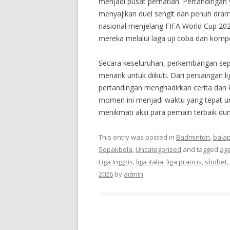
menjadi pusat perhatian. Pertandingan 
menyajikan duel sengit dan penuh drama.
nasional menjelang FIFA World Cup 20
mereka melalui laga uji coba dan kompet
Secara keseluruhan, perkembangan sep
menarik untuk diikuti. Dari persaingan 
pertandingan menghadirkan cerita dan k
momen ini menjadi waktu yang tepat un
menikmati aksi para pemain terbaik dun
This entry was posted in
Badminton
,
bala
Sepakbola
,
Uncategorized
and tagged
age
Liga Inggris
,
liga italia
,
liga prancis
,
sbobet
,
2026
by
admin
.