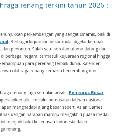
lahraga renang terkini tahun 2026 :
menunjukkan perkembangan yang sangat dinamis, baik di
onal
. Berbagai kejuaraan besar mulai digelar kembali
et dan penonton. Salah satu sorotan utama datang dari
di berbagai negara, termasuk kejuaraan regional hingga
 kemampuan para perenang terbaik dunia. Kalender
 bahwa olahraga renang semakin berkembang dan
hraga renang juga semakin positif.
Pengurus Besar
ersiapkan atlet melalui pemusatan latihan nasional
rsiapan menghadapi ajang besar seperti Asian Games.
pelatnas dengan harapan mampu mengakhiri puasa medali
ini menjadi bukti keseriusan Indonesia dalam
aga renang.