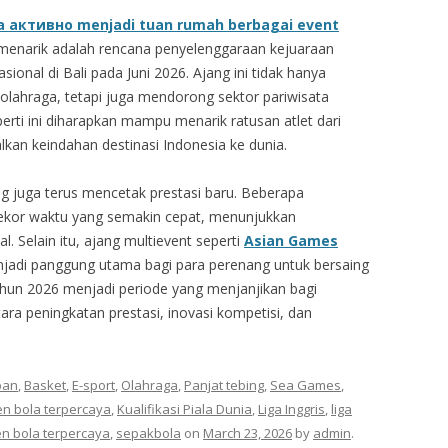
ga активно menjadi tuan rumah berbagai event
 menarik adalah rencana penyelenggaraan kejuaraan
sional di Bali pada Juni 2026. Ajang ini tidak hanya
olahraga, tetapi juga mendorong sektor pariwisata
erti ini diharapkan mampu menarik ratusan atlet dari
kan keindahan destinasi Indonesia ke dunia.
ng juga terus mencetak prestasi baru. Beberapa
ekor waktu yang semakin cepat, menunjukkan
l. Selain itu, ajang multievent seperti
Asian Games
jadi panggung utama bagi para perenang untuk bersaing
 tahun 2026 menjadi periode yang menjanjikan bagi
ra peningkatan prestasi, inovasi kompetisi, dan
pan
,
Basket
,
E-sport
,
Olahraga
,
Panjat tebing
,
Sea Games
,
n bola terpercaya
,
Kualifikasi Piala Dunia
,
Liga Inggris
,
liga
n bola terpercaya
,
sepakbola
on
March 23, 2026
by
admin
.