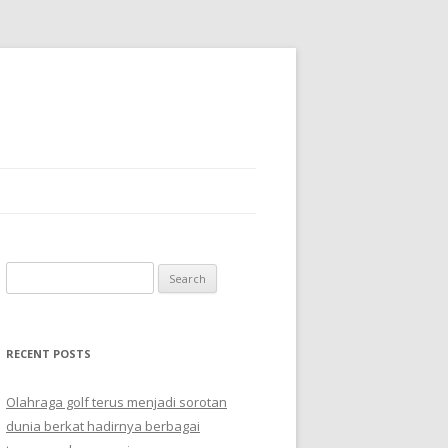
Search
for:
RECENT POSTS
Olahraga golf terus menjadi sorotan
dunia berkat hadirnya berbagai