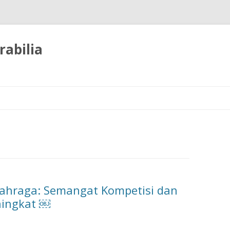
abilia
Skip
to
content
ahraga: Semangat Kompetisi dan
ningkat ￼