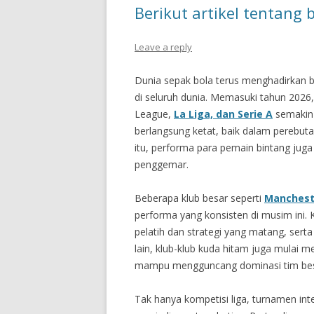
Berikut artikel tentang 
Leave a reply
Dunia sepak bola terus menghadirkan 
di seluruh dunia. Memasuki tahun 2026, 
League,
La Liga, dan Serie A
semakin 
berlangsung ketat, baik dalam perebuta
itu, performa para pemain bintang jug
penggemar.
Beberapa klub besar seperti
Manchest
performa yang konsisten di musim ini. K
pelatih dan strategi yang matang, serta 
lain, klub-klub kuda hitam juga mulai
mampu mengguncang dominasi tim bes
Tak hanya kompetisi liga, turnamen int