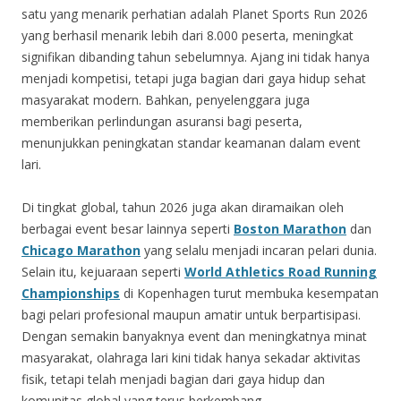
satu yang menarik perhatian adalah Planet Sports Run 2026
yang berhasil menarik lebih dari 8.000 peserta, meningkat
signifikan dibanding tahun sebelumnya. Ajang ini tidak hanya
menjadi kompetisi, tetapi juga bagian dari gaya hidup sehat
masyarakat modern. Bahkan, penyelenggara juga
memberikan perlindungan asuransi bagi peserta,
menunjukkan peningkatan standar keamanan dalam event
lari.
Di tingkat global, tahun 2026 juga akan diramaikan oleh
berbagai event besar lainnya seperti
Boston Marathon
dan
Chicago Marathon
yang selalu menjadi incaran pelari dunia.
Selain itu, kejuaraan seperti
World Athletics Road Running
Championships
di Kopenhagen turut membuka kesempatan
bagi pelari profesional maupun amatir untuk berpartisipasi.
Dengan semakin banyaknya event dan meningkatnya minat
masyarakat, olahraga lari kini tidak hanya sekadar aktivitas
fisik, tetapi telah menjadi bagian dari gaya hidup dan
komunitas global yang terus berkembang