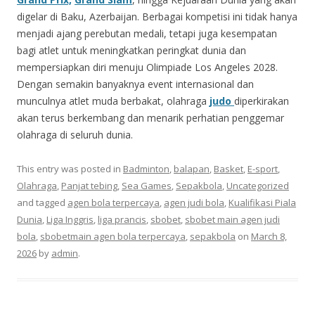
digelar di Baku, Azerbaijan. Berbagai kompetisi ini tidak hanya
menjadi ajang perebutan medali, tetapi juga kesempatan
bagi atlet untuk meningkatkan peringkat dunia dan
mempersiapkan diri menuju Olimpiade Los Angeles 2028.
Dengan semakin banyaknya event internasional dan
munculnya atlet muda berbakat, olahraga
judo
diperkirakan
akan terus berkembang dan menarik perhatian penggemar
olahraga di seluruh dunia.
This entry was posted in
Badminton
,
balapan
,
Basket
,
E-sport
,
Olahraga
,
Panjat tebing
,
Sea Games
,
Sepakbola
,
Uncategorized
and tagged
agen bola terpercaya
,
agen judi bola
,
Kualifikasi Piala
Dunia
,
Liga Inggris
,
liga prancis
,
sbobet
,
sbobet main agen judi
bola
,
sbobetmain agen bola terpercaya
,
sepakbola
on
March 8,
2026
by
admin
.