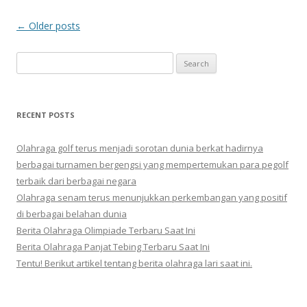
P
←
Older posts
o
Search
s
for:
t
n
RECENT POSTS
a
v
Olahraga golf terus menjadi sorotan dunia berkat hadirnya
i
berbagai turnamen bergengsi yang mempertemukan para pegolf
g
terbaik dari berbagai negara
Olahraga senam terus menunjukkan perkembangan yang positif
a
di berbagai belahan dunia
t
Berita Olahraga Olimpiade Terbaru Saat Ini
i
Berita Olahraga Panjat Tebing Terbaru Saat Ini
o
Tentu! Berikut artikel tentang berita olahraga lari saat ini.
n