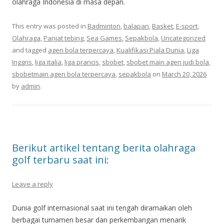
olahraga Indonesia di masa depan.
This entry was posted in
Badminton
,
balapan
,
Basket
,
E-sport
,
Olahraga
,
Panjat tebing
,
Sea Games
,
Sepakbola
,
Uncategorized
and tagged
agen bola terpercaya
,
Kualifikasi Piala Dunia
,
Liga
Inggris
,
liga italia
,
liga prancis
,
sbobet
,
sbobet main agen judi bola
,
sbobetmain agen bola terpercaya
,
sepakbola
on
March 20, 2026
by
admin
.
Berikut artikel tentang berita olahraga
golf terbaru saat ini:
Leave a reply
Dunia golf internasional saat ini tengah diramaikan oleh
berbagai turnamen besar dan perkembangan menarik