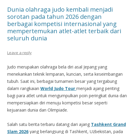
Dunia olahraga judo kembali menjadi
sorotan pada tahun 2026 dengan
berbagai kompetisi internasional yang
mempertemukan atlet-atlet terbaik dari
seluruh dunia
Leave a reply
Judo merupakan olahraga bela diri asal Jepang yang
menekankan teknik lemparan, kuncian, serta keseimbangan
tubuh. Saat ini, berbagai turnamen besar yang tergabung
dalam rangkaian
World Judo Tour
menjadi ajang penting
bagi para atlet untuk mengumpulkan poin peringkat dunia dan
mempersiapkan diri menuju kompetisi besar seperti
kejuaraan dunia dan Olimpiade.
Salah satu berita terbaru datang dari ajang
Tashkent Grand
Slam 2026
yang berlangsung di Tashkent, Uzbekistan, pada