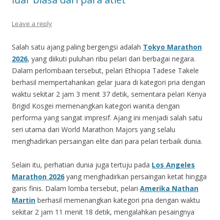
Leave a reply
Salah satu ajang paling bergengsi adalah
Tokyo Marathon
2026
, yang diikuti puluhan ribu pelari dari berbagai negara.
Dalam perlombaan tersebut, pelari Ethiopia Tadese Takele
berhasil mempertahankan gelar juara di kategori pria dengan
waktu sekitar 2 jam 3 menit 37 detik, sementara pelari Kenya
Brigid Kosgei memenangkan kategori wanita dengan
performa yang sangat impresif. Ajang ini menjadi salah satu
seri utama dari World Marathon Majors yang selalu
menghadirkan persaingan elite dari para pelari terbaik dunia.
Selain itu, perhatian dunia juga tertuju pada
Los Angeles
Marathon 2026
yang menghadirkan persaingan ketat hingga
garis finis. Dalam lomba tersebut, pelari
Amerika Nathan
Martin
berhasil memenangkan kategori pria dengan waktu
sekitar 2 jam 11 menit 18 detik, mengalahkan pesaingnya