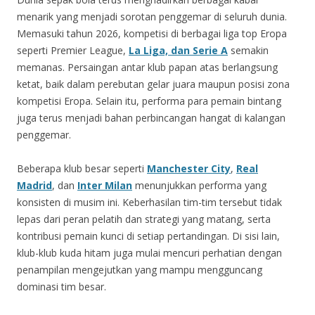
menarik yang menjadi sorotan penggemar di seluruh dunia.
Memasuki tahun 2026, kompetisi di berbagai liga top Eropa
seperti Premier League,
La Liga, dan Serie A
semakin
memanas. Persaingan antar klub papan atas berlangsung
ketat, baik dalam perebutan gelar juara maupun posisi zona
kompetisi Eropa. Selain itu, performa para pemain bintang
juga terus menjadi bahan perbincangan hangat di kalangan
penggemar.
Beberapa klub besar seperti
Manchester City
,
Real
Madrid
, dan
Inter Milan
menunjukkan performa yang
konsisten di musim ini. Keberhasilan tim-tim tersebut tidak
lepas dari peran pelatih dan strategi yang matang, serta
kontribusi pemain kunci di setiap pertandingan. Di sisi lain,
klub-klub kuda hitam juga mulai mencuri perhatian dengan
penampilan mengejutkan yang mampu mengguncang
dominasi tim besar.