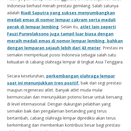
Indonesia berhasil meraih prestasi gemilang. Salah satunya
adalah
Riadi Saputra yang sukses menyumbangkan
medali emas di nomor lempar cakram serta medali
perak di lempar lembing
. Selain itu,
atlet lain seperti
Fauzi Purwolaksono juga tampil luar biasa dengan
meraih medali emas di nomor lempar lembing, bahkan
dengan lemparan sejauh lebih dari 43 meter
. Prestasi ini
semakin memperkuat posisi Indonesia sebagai salah satu
kekuatan di cabang olahraga lempar di tingkat Asia Tenggara.
Secara keseluruhan,
perkembangan olahraga lempar
saat ini menunjukkan tren positif
, baik dari segi prestasi
maupun regenerasi atlet. Banyak atlet muda mulai
bermunculan dan menunjukkan potensi besar untuk bersaing
di level internasional. Dengan dukungan pelatihan yang
semakin baik dan pengalaman bertanding yang terus
bertambah, cabang olahraga lempar diprediksi akan terus
berkembang dan memberikan kontribusi besar bagi prestasi