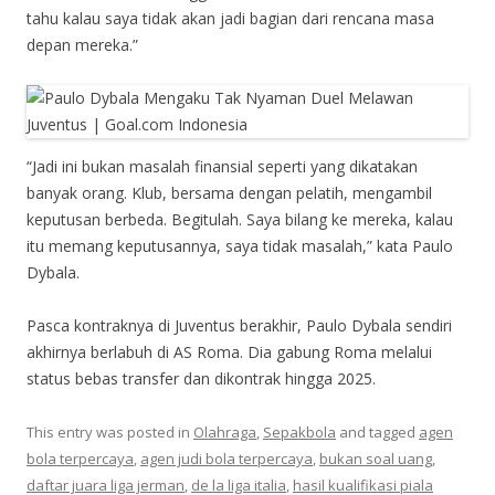
tahu kalau saya tidak akan jadi bagian dari rencana masa
depan mereka.”
“Jadi ini bukan masalah finansial seperti yang dikatakan
banyak orang. Klub, bersama dengan pelatih, mengambil
keputusan berbeda. Begitulah. Saya bilang ke mereka, kalau
itu memang keputusannya, saya tidak masalah,” kata Paulo
Dybala.
Pasca kontraknya di Juventus berakhir, Paulo Dybala sendiri
akhirnya berlabuh di AS Roma. Dia gabung Roma melalui
status bebas transfer dan dikontrak hingga 2025.
This entry was posted in
Olahraga
,
Sepakbola
and tagged
agen
bola terpercaya
,
agen judi bola terpercaya
,
bukan soal uang
,
daftar juara liga jerman
,
de la liga italia
,
hasil kualifikasi piala