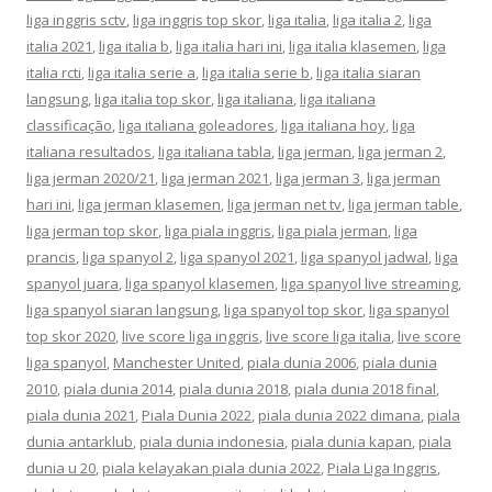
liga inggris sctv
,
liga inggris top skor
,
liga italia
,
liga italia 2
,
liga
italia 2021
,
liga italia b
,
liga italia hari ini
,
liga italia klasemen
,
liga
italia rcti
,
liga italia serie a
,
liga italia serie b
,
liga italia siaran
langsung
,
liga italia top skor
,
liga italiana
,
liga italiana
classificação
,
liga italiana goleadores
,
liga italiana hoy
,
liga
italiana resultados
,
liga italiana tabla
,
liga jerman
,
liga jerman 2
,
liga jerman 2020/21
,
liga jerman 2021
,
liga jerman 3
,
liga jerman
hari ini
,
liga jerman klasemen
,
liga jerman net tv
,
liga jerman table
,
liga jerman top skor
,
liga piala inggris
,
liga piala jerman
,
liga
prancis
,
liga spanyol 2
,
liga spanyol 2021
,
liga spanyol jadwal
,
liga
spanyol juara
,
liga spanyol klasemen
,
liga spanyol live streaming
,
liga spanyol siaran langsung
,
liga spanyol top skor
,
liga spanyol
top skor 2020
,
live score liga inggris
,
live score liga italia
,
live score
liga spanyol
,
Manchester United
,
piala dunia 2006
,
piala dunia
2010
,
piala dunia 2014
,
piala dunia 2018
,
piala dunia 2018 final
,
piala dunia 2021
,
Piala Dunia 2022
,
piala dunia 2022 dimana
,
piala
dunia antarklub
,
piala dunia indonesia
,
piala dunia kapan
,
piala
dunia u 20
,
piala kelayakan piala dunia 2022
,
Piala Liga Inggris
,