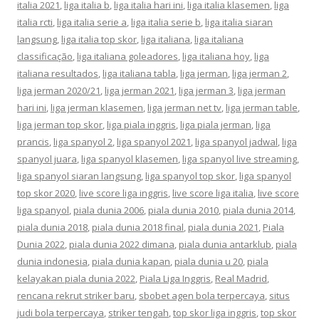
italia 2021
,
liga italia b
,
liga italia hari ini
,
liga italia klasemen
,
liga
italia rcti
,
liga italia serie a
,
liga italia serie b
,
liga italia siaran
langsung
,
liga italia top skor
,
liga italiana
,
liga italiana
classificação
,
liga italiana goleadores
,
liga italiana hoy
,
liga
italiana resultados
,
liga italiana tabla
,
liga jerman
,
liga jerman 2
,
liga jerman 2020/21
,
liga jerman 2021
,
liga jerman 3
,
liga jerman
hari ini
,
liga jerman klasemen
,
liga jerman net tv
,
liga jerman table
,
liga jerman top skor
,
liga piala inggris
,
liga piala jerman
,
liga
prancis
,
liga spanyol 2
,
liga spanyol 2021
,
liga spanyol jadwal
,
liga
spanyol juara
,
liga spanyol klasemen
,
liga spanyol live streaming
,
liga spanyol siaran langsung
,
liga spanyol top skor
,
liga spanyol
top skor 2020
,
live score liga inggris
,
live score liga italia
,
live score
liga spanyol
,
piala dunia 2006
,
piala dunia 2010
,
piala dunia 2014
,
piala dunia 2018
,
piala dunia 2018 final
,
piala dunia 2021
,
Piala
Dunia 2022
,
piala dunia 2022 dimana
,
piala dunia antarklub
,
piala
dunia indonesia
,
piala dunia kapan
,
piala dunia u 20
,
piala
kelayakan piala dunia 2022
,
Piala Liga Inggris
,
Real Madrid
,
rencana rekrut striker baru
,
sbobet agen bola terpercaya
,
situs
judi bola terpercaya
,
striker tengah
,
top skor liga inggris
,
top skor