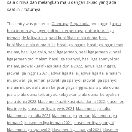
saja dirinya dan melangkah maju dengan skuad yang ada
saat ini,” tuturnya.
This entry was posted in
Olahraga
,
Sepakbola
and tagged
agen
bola terpercaya
,
agen judi bola terpercaya
,
daftar juara liga
jerman
,
de la liga italia
,
hasil kualifikasi piala dunia
,
hasil
kualifikasi piala dunia 2022
,
hasil liga inggris
,
hasil liga inggris tadi
malam
,
hasil liga italia
,
hasil liga jerman
,
hasil liga jerman 2
,
hasil
liga jerman tadi malam
,
hasil liga spanyol
,
hasil liga spanyol tadi
malam
,
jadwal kualifikasi piala dunia 2022
,
jadwal liga inggris
,
jadwal liga inggris 2021
,
jadwal liga italia
,
jadwal liga italia malam
ini
,
jadwal liga jerman
,
jadwal liga spanyol
,
jadwal liga spanyol
malam ini
,
jadwal siaran langsung liga inggris
,
juara piala dunia
,
juara piala dunia terbanyak
,
kelayakan piala dunia
,
kelayakan
piala dunia 2022
,
klasemen kualifikasi piala dunia 2022
,
klasemen
liga inggris
,
klasemen liga inggris 2021
,
klasemen liga italia
,
klasemen liga italia 2021
,
klasemen liga jerman
,
klasemen liga
jerman 2
,
klasemen liga jerman 2021
,
klasemen liga spanyol
,
klasemen liga spanyol 2
,
klasemen liga spanyol 2021
,
klasmen