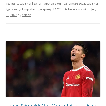
liga italia
,
top skor liga jerman
,
top skor liga jerman 2021
,
top skor
liga spanyol
,
top skor liga spanyol 2021
,
trik bermain slot
on
July
30, 2022
by
editor
.
Tagar #RonaldoOut Muncul Buntut Fans