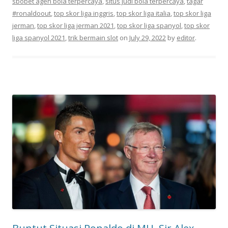
sbobet agen bola terpercaya
,
situs judi bola terpercaya
,
tagar
#ronaldoout
,
top skor liga inggris
,
top skor liga italia
,
top skor liga
jerman
,
top skor liga jerman 2021
,
top skor liga spanyol
,
top skor
liga spanyol 2021
,
trik bermain slot
on
July 29, 2022
by
editor
.