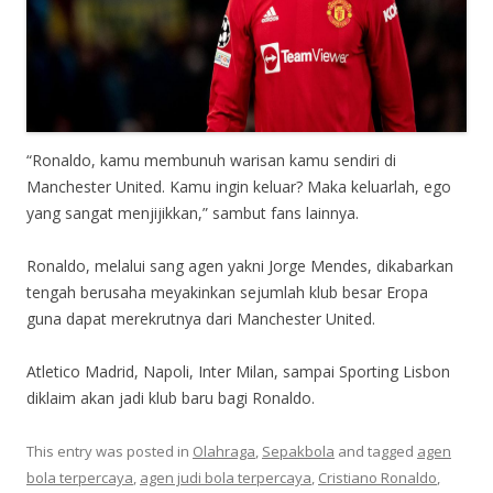
“Ronaldo, kamu membunuh warisan kamu sendiri di
Manchester United. Kamu ingin keluar? Maka keluarlah, ego
yang sangat menjijikkan,” sambut fans lainnya.
Ronaldo, melalui sang agen yakni Jorge Mendes, dikabarkan
tengah berusaha meyakinkan sejumlah klub besar Eropa
guna dapat merekrutnya dari Manchester United.
Atletico Madrid, Napoli, Inter Milan, sampai Sporting Lisbon
diklaim akan jadi klub baru bagi Ronaldo.
This entry was posted in
Olahraga
,
Sepakbola
and tagged
agen
bola terpercaya
,
agen judi bola terpercaya
,
Cristiano Ronaldo
,