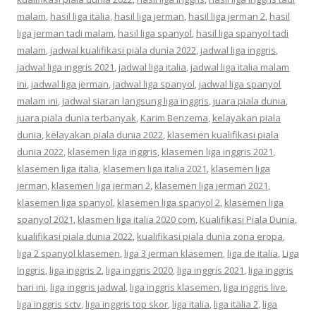
malam
,
hasil liga italia
,
hasil liga jerman
,
hasil liga jerman 2
,
hasil
liga jerman tadi malam
,
hasil liga spanyol
,
hasil liga spanyol tadi
malam
,
jadwal kualifikasi piala dunia 2022
,
jadwal liga inggris
,
jadwal liga inggris 2021
,
jadwal liga italia
,
jadwal liga italia malam
ini
,
jadwal liga jerman
,
jadwal liga spanyol
,
jadwal liga spanyol
malam ini
,
jadwal siaran langsung liga inggris
,
juara piala dunia
,
juara piala dunia terbanyak
,
Karim Benzema
,
kelayakan piala
dunia
,
kelayakan piala dunia 2022
,
klasemen kualifikasi piala
dunia 2022
,
klasemen liga inggris
,
klasemen liga inggris 2021
,
klasemen liga italia
,
klasemen liga italia 2021
,
klasemen liga
jerman
,
klasemen liga jerman 2
,
klasemen liga jerman 2021
,
klasemen liga spanyol
,
klasemen liga spanyol 2
,
klasemen liga
spanyol 2021
,
klasmen liga italia 2020 com
,
Kualifikasi Piala Dunia
,
kualifikasi piala dunia 2022
,
kualifikasi piala dunia zona eropa
,
liga 2 spanyol klasemen
,
liga 3 jerman klasemen
,
liga de italia
,
Liga
Inggris
,
liga inggris 2
,
liga inggris 2020
,
liga inggris 2021
,
liga inggris
hari ini
,
liga inggris jadwal
,
liga inggris klasemen
,
liga inggris live
,
liga inggris sctv
,
liga inggris top skor
,
liga italia
,
liga italia 2
,
liga