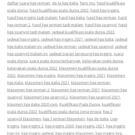
daftar juara liga jerman
,
de la liga italia
,
fans mu
,
hasil kualifikasi
piala dunia
,
hasil kualifikasi piala dunia 2022
,
hasil liga inggris
,
hasil liga inggris tadi malam
,
hasil liga italia
,
hasil liga jerman
,
hasil
liga jerman 2
,
hasil liga jerman tadi malam
,
hasil liga spanyol
,
hasil
liga spanyol tadi malam
,
jadwal kualifikasi piala dunia 2022
,
jadwal liga inggris
,
jadwal liga inggris 2021
,
jadwal liga italia
,
jadwal
liga italia malam ini
,
jadwal liga jerman
,
jadwal liga spanyol
,
jadwal
liga spanyol malam ini
,
jadwal siaran langsung liga inggris
,
juara
piala dunia
,
juara piala dunia terbanyak
,
kelayakan piala dunia
,
kelayakan piala dunia 2022
,
klasemen kualifikasi piala dunia
2022
,
klasemen liga inggris
,
klasemen liga inggris 2021
,
klasemen
liga italia
,
klasemen liga italia 2021
,
klasemen liga jerman
,
klasemen liga jerman 2
,
klasemen liga jerman 2021
,
klasemen liga
spanyol
,
klasemen liga spanyol 2
,
klasemen liga spanyol 2021
,
klasmen liga italia 2020 com
,
Kualifikasi Piala Dunia
,
kualifikasi
piala dunia 2022
,
kualifikasi piala dunia zona eropa
,
liga 2
spanyol klasemen
,
liga 3 jerman klasemen
,
liga de italia
,
Liga
Inggris
,
liga inggris 2
,
liga inggris 2020
,
liga inggris 2021
,
liga inggris
hari ini
,
liga inggris jadwal
,
liga inggris klasemen
,
liga inggris live
,