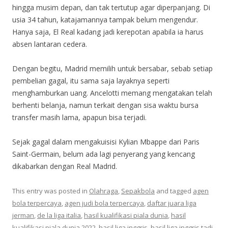
hingga musim depan, dan tak tertutup agar diperpanjang. Di
usia 34 tahun, katajamannya tampak belum mengendur.
Hanya saja, El Real kadang jadi kerepotan apabila ia harus
absen lantaran cedera.
Dengan begitu, Madrid memilih untuk bersabar, sebab setiap
pembelian gagal, itu sama saja layaknya seperti
menghamburkan uang. Ancelotti memang mengatakan telah
berhenti belanja, namun terkait dengan sisa waktu bursa
transfer masih lama, apapun bisa terjadi.
Sejak gagal dalam mengakuisisi Kylian Mbappe dari Paris
Saint-Germain, belum ada lagi penyerang yang kencang
dikabarkan dengan Real Madrid.
This entry was posted in
Olahraga
,
Sepakbola
and tagged
agen
bola terpercaya
,
agen judi bola terpercaya
,
daftar juara liga
jerman
,
de la liga italia
,
hasil kualifikasi piala dunia
,
hasil
kualifikasi piala dunia 2022
,
hasil liga inggris
,
hasil liga inggris tadi