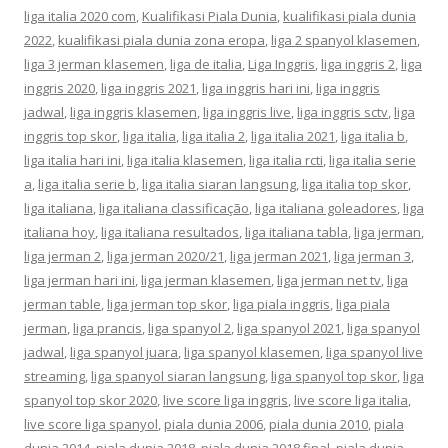
liga italia 2020 com
,
Kualifikasi Piala Dunia
,
kualifikasi piala dunia
2022
,
kualifikasi piala dunia zona eropa
,
liga 2 spanyol klasemen
,
liga 3 jerman klasemen
,
liga de italia
,
Liga Inggris
,
liga inggris 2
,
liga
inggris 2020
,
liga inggris 2021
,
liga inggris hari ini
,
liga inggris
jadwal
,
liga inggris klasemen
,
liga inggris live
,
liga inggris sctv
,
liga
inggris top skor
,
liga italia
,
liga italia 2
,
liga italia 2021
,
liga italia b
,
liga italia hari ini
,
liga italia klasemen
,
liga italia rcti
,
liga italia serie
a
,
liga italia serie b
,
liga italia siaran langsung
,
liga italia top skor
,
liga italiana
,
liga italiana classificação
,
liga italiana goleadores
,
liga
italiana hoy
,
liga italiana resultados
,
liga italiana tabla
,
liga jerman
,
liga jerman 2
,
liga jerman 2020/21
,
liga jerman 2021
,
liga jerman 3
,
liga jerman hari ini
,
liga jerman klasemen
,
liga jerman net tv
,
liga
jerman table
,
liga jerman top skor
,
liga piala inggris
,
liga piala
jerman
,
liga prancis
,
liga spanyol 2
,
liga spanyol 2021
,
liga spanyol
jadwal
,
liga spanyol juara
,
liga spanyol klasemen
,
liga spanyol live
streaming
,
liga spanyol siaran langsung
,
liga spanyol top skor
,
liga
spanyol top skor 2020
,
live score liga inggris
,
live score liga italia
,
live score liga spanyol
,
piala dunia 2006
,
piala dunia 2010
,
piala
dunia 2014
,
piala dunia 2018
,
piala dunia 2018 final
,
piala dunia