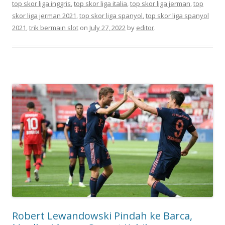
top skor liga inggris
,
top skor liga italia
,
top skor liga jerman
,
top
skor liga jerman 2021
,
top skor liga spanyol
,
top skor liga spanyol
2021
,
trik bermain slot
on
July 27, 2022
by
editor
.
Robert Lewandowski Pindah ke Barca,