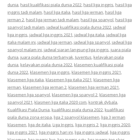
dunia
,
hasil kualifikasi piala dunia 2022
,
hasil liga inggris
,
hasil liga
inggris tadi malam
,
hasil liga italia
,
hasil liga jerman
,
hasil liga
jerman 2
,
hasil liga jerman tadi malam
,
hasil liga spanyol
,
hasil liga
spanyol tadi malam
,
jadwal kualifikasi piala dunia 2022
,
jadwal
liga inggris
,
jadwal liga inggris 2021
,
jadwal liga italia
,
jadwal liga
italia malam ini
,
jadwal liga jerman
,
jadwal liga spanyol
,
jadwal liga
spanyol malam ini
,
jadwal siaran langsung liga inggris
,
juara piala
dunia
,
juara piala dunia terbanyak
,
Juventus
,
kelayakan piala
dunia
,
kelayakan piala dunia 2022
,
klasemen kualifikasi piala
dunia 2022
,
klasemen liga inggris
,
klasemen liga inggris 2021
,
klasemen liga italia
,
klasemen liga italia 2021
,
klasemen liga
jerman
,
klasemen liga jerman 2
,
klasemen liga jerman 2021
,
klasemen liga spanyol
,
klasemen liga spanyol 2
,
klasemen liga
spanyol 2021
,
klasmen liga italia 2020 com
,
kontrak dybala
,
Kualifikasi Piala Dunia
,
kualifikasi piala dunia 2022
,
kualifikasi
piala dunia zona eropa
,
liga 2 spanyol klasemen
,
liga 3 jerman
klasemen
,
liga de italia
,
Liga Inggris
,
liga inggris 2
,
liga inggris 2020
,
liga inggris 2021
,
liga inggris hari ini
,
liga inggris jadwal
,
liga inggris
klasemen
,
liga inggris live
,
liga inggris sctv
,
liga inggris top skor
,