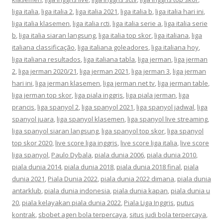
liga italia
,
liga italia 2
,
liga italia 2021
,
liga italia b
,
liga italia hari ini
,
liga italia klasemen
,
liga italia rcti
,
liga italia serie a
,
liga italia serie
b
,
liga italia siaran langsung
,
liga italia top skor
,
liga italiana
,
liga
italiana classificação
,
liga italiana goleadores
,
liga italiana hoy
,
liga italiana resultados
,
liga italiana tabla
,
liga jerman
,
liga jerman
2
,
liga jerman 2020/21
,
liga jerman 2021
,
liga jerman 3
,
liga jerman
hari ini
,
liga jerman klasemen
,
liga jerman net tv
,
liga jerman table
,
liga jerman top skor
,
liga piala inggris
,
liga piala jerman
,
liga
prancis
,
liga spanyol 2
,
liga spanyol 2021
,
liga spanyol jadwal
,
liga
spanyol juara
,
liga spanyol klasemen
,
liga spanyol live streaming
,
liga spanyol siaran langsung
,
liga spanyol top skor
,
liga spanyol
top skor 2020
,
live score liga inggris
,
live score liga italia
,
live score
liga spanyol
,
Paulo Dybala
,
piala dunia 2006
,
piala dunia 2010
,
piala dunia 2014
,
piala dunia 2018
,
piala dunia 2018 final
,
piala
dunia 2021
,
Piala Dunia 2022
,
piala dunia 2022 dimana
,
piala dunia
antarklub
,
piala dunia indonesia
,
piala dunia kapan
,
piala dunia u
20
,
piala kelayakan piala dunia 2022
,
Piala Liga Inggris
,
putus
kontrak
,
sbobet agen bola terpercaya
,
situs judi bola terpercaya
,