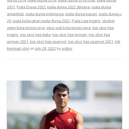
2021
,
Piala Dunia 2022
,
piala dunia 2022 dimana
,
piala dunia
antarklub
,
piala dunia indonesia
,
piala dunia kapan
,
piala dunia u
20
,
piala kelayakan piala dunia 2022
,
Piala Liga Inggris
,
sbobet
agen bola terpercaya
,
situs judi bola terpercaya
,
top skor liga
inggris
,
top skor liga italia
,
top skor liga jerman
,
top skor liga
jerman 2021
,
top skor liga spanyol
,
top skor liga spanyol 2021
,
trik
bermain slot
on
July 28, 2022
by
editor
.