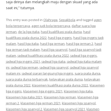
saja dirinya dan melangkah maju dengan skuad yang ada
saat ini,” tuturnya.
This entry was posted in
Olahraga
,
Sepakbola
and tagged
agen
bola terpercaya
,
agen judi bola terpercaya
,
daftar juara liga
jerman
,
de la liga italia
,
hasil kualifikasi piala dunia
,
hasil
kualifikasi piala dunia 2022
,
hasil liga inggris
,
hasil liga inggris tadi
malam
,
hasil liga italia
,
hasil liga jerman
,
hasil liga jerman 2
,
hasil
liga jerman tadi malam
,
hasil liga spanyol
,
hasil liga spanyol tadi
malam
,
jadwal kualifikasi piala dunia 2022
,
jadwal liga inggris
,
jadwal liga inggris 2021
,
jadwal liga italia
,
jadwal liga italia malam
ini
,
jadwal liga jerman
,
jadwal liga spanyol
,
jadwal liga spanyol
malam ini
,
jadwal siaran langsung liga inggris
,
juara piala dunia
,
juara piala dunia terbanyak
,
kelayakan piala dunia
,
kelayakan
piala dunia 2022
,
klasemen kualifikasi piala dunia 2022
,
klasemen
liga inggris
,
klasemen liga inggris 2021
,
klasemen liga italia
,
klasemen liga italia 2021
,
klasemen liga jerman
,
klasemen liga
jerman 2
,
klasemen liga jerman 2021
,
klasemen liga spanyol
,
klasemen liga spanyol 2
,
klasemen liga spanyol 2021
,
klasmen