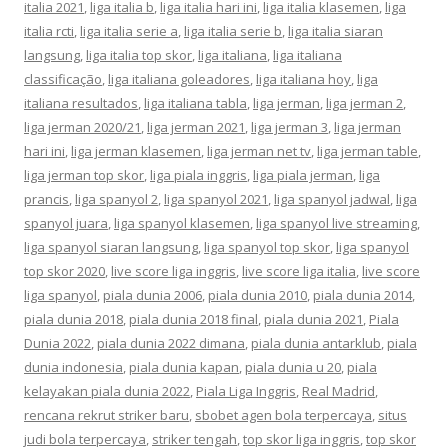
italia 2021
,
liga italia b
,
liga italia hari ini
,
liga italia klasemen
,
liga
italia rcti
,
liga italia serie a
,
liga italia serie b
,
liga italia siaran
langsung
,
liga italia top skor
,
liga italiana
,
liga italiana
classificação
,
liga italiana goleadores
,
liga italiana hoy
,
liga
italiana resultados
,
liga italiana tabla
,
liga jerman
,
liga jerman 2
,
liga jerman 2020/21
,
liga jerman 2021
,
liga jerman 3
,
liga jerman
hari ini
,
liga jerman klasemen
,
liga jerman net tv
,
liga jerman table
,
liga jerman top skor
,
liga piala inggris
,
liga piala jerman
,
liga
prancis
,
liga spanyol 2
,
liga spanyol 2021
,
liga spanyol jadwal
,
liga
spanyol juara
,
liga spanyol klasemen
,
liga spanyol live streaming
,
liga spanyol siaran langsung
,
liga spanyol top skor
,
liga spanyol
top skor 2020
,
live score liga inggris
,
live score liga italia
,
live score
liga spanyol
,
piala dunia 2006
,
piala dunia 2010
,
piala dunia 2014
,
piala dunia 2018
,
piala dunia 2018 final
,
piala dunia 2021
,
Piala
Dunia 2022
,
piala dunia 2022 dimana
,
piala dunia antarklub
,
piala
dunia indonesia
,
piala dunia kapan
,
piala dunia u 20
,
piala
kelayakan piala dunia 2022
,
Piala Liga Inggris
,
Real Madrid
,
rencana rekrut striker baru
,
sbobet agen bola terpercaya
,
situs
judi bola terpercaya
,
striker tengah
,
top skor liga inggris
,
top skor