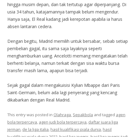
hingga musim depan, dan tak tertutup agar diperpanjang. Di
usia 34 tahun, katajamannya tampak belum mengendur.
Hanya saja, El Real kadang jadi kerepotan apabila ia harus
absen lantaran cedera.
Dengan begitu, Madrid memilih untuk bersabar, sebab setiap
pembelian gagal, itu sama saja layaknya seperti
menghamburkan uang. Ancelotti memang mengatakan telah
berhenti belanja, namun terkait dengan sisa waktu bursa
transfer masih lama, apapun bisa terjadi.
Sejak gagal dalam mengakuisisi Kylian Mbappe dari Paris
Saint-Germain, belum ada lagi penyerang yang kencang
dikabarkan dengan Real Madrid.
This entry was posted in
Olahraga
,
Sepakbola
and tagged
agen
bola terpercaya
,
agen judi bola terpercaya
,
daftar juara liga
jerman
,
de la liga italia
,
hasil kualifikasi piala dunia
,
hasil
kualifikasi piala dunia 2022
,
hasil liga inggris
,
hasil liga inggris tadi