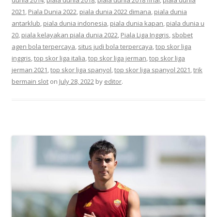
2021
,
Piala Dunia 2022
,
piala dunia 2022 dimana
,
piala dunia
antarklub
,
piala dunia indonesia
,
piala dunia kapan
,
piala dunia u
20
,
piala kelayakan piala dunia 2022
,
Piala Liga Inggris
,
sbobet
agen bola terpercaya
,
situs judi bola terpercaya
,
top skor liga
inggris
,
top skor liga italia
,
top skor liga jerman
,
top skor liga
jerman 2021
,
top skor liga spanyol
,
top skor liga spanyol 2021
,
trik
bermain slot
on
July 28, 2022
by
editor
.