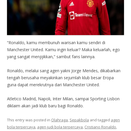
“Ronaldo, kamu membunuh warisan kamu sendiri di
Manchester United. Kamu ingin keluar? Maka keluarlah, ego
yang sangat menjijikkan,” sambut fans lainnya.
Ronaldo, melalui sang agen yakni Jorge Mendes, dikabarkan
tengah berusaha meyakinkan sejumlah klub besar Eropa
guna dapat merekrutnya dari Manchester United.
Atletico Madrid, Napoli, Inter Milan, sampai Sporting Lisbon
diklaim akan jadi klub baru bagi Ronaldo.
This entry was posted in
Olahraga
,
Sepakbola
and tagged
agen
bola terpercaya
,
agen judi bola terpercaya
,
Cristiano Ronaldo
,