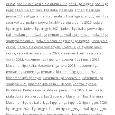
dunia
,
hasil kualifikasi piala dunia 2022
,
hasil liga inggris
,
hasil liga
inggris tadi malam
,
hasil liga italia
,
hasil liga jerman
,
hasil liga
jerman 2
,
hasil liga jerman tadi malam
,
hasil liga spanyol
,
hasil liga
spanyol tadi malam
,
jadwal kualifikasi piala dunia 2022
,
jadwal
liga inggris
,
jadwal liga inggris 2021
,
jadwal liga italia
,
jadwal liga
italia malam ini
,
jadwal liga jerman
,
jadwal liga spanyol
,
jadwal liga
spanyol malam ini
,
jadwal siaran langsung liga inggris
,
juara piala
dunia
,
juara piala dunia terbanyak
,
Juventus
,
kelayakan piala
dunia
,
kelayakan piala dunia 2022
,
klasemen kualifikasi piala
dunia 2022
,
klasemen liga inggris
,
klasemen liga inggris 2021
,
klasemen liga italia
,
klasemen liga italia 2021
,
klasemen liga
jerman
,
klasemen liga jerman 2
,
klasemen liga jerman 2021
,
klasemen liga spanyol
,
klasemen liga spanyol 2
,
klasemen liga
spanyol 2021
,
klasmen liga italia 2020 com
,
kontrak dybala
,
Kualifikasi Piala Dunia
,
kualifikasi piala dunia 2022
,
kualifikasi
piala dunia zona eropa
,
liga 2 spanyol klasemen
,
liga 3 jerman
klasemen
,
liga de italia
,
Liga Inggris
,
liga inggris 2
,
liga inggris 2020
,
liga inggris 2021
,
liga inggris hari ini
,
liga inggris jadwal
,
liga inggris
klasemen
,
liga inggris live
,
liga inggris sctv
,
liga inggris top skor
,