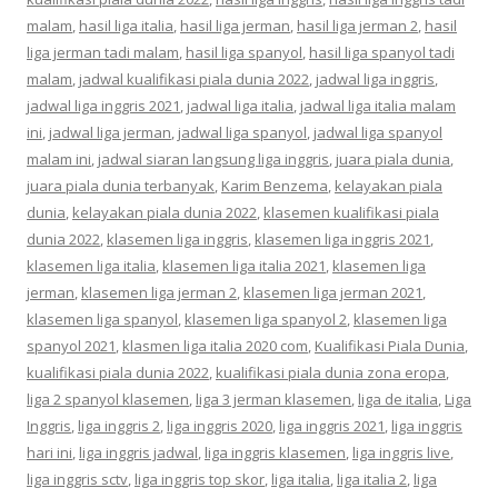
malam
,
hasil liga italia
,
hasil liga jerman
,
hasil liga jerman 2
,
hasil
liga jerman tadi malam
,
hasil liga spanyol
,
hasil liga spanyol tadi
malam
,
jadwal kualifikasi piala dunia 2022
,
jadwal liga inggris
,
jadwal liga inggris 2021
,
jadwal liga italia
,
jadwal liga italia malam
ini
,
jadwal liga jerman
,
jadwal liga spanyol
,
jadwal liga spanyol
malam ini
,
jadwal siaran langsung liga inggris
,
juara piala dunia
,
juara piala dunia terbanyak
,
Karim Benzema
,
kelayakan piala
dunia
,
kelayakan piala dunia 2022
,
klasemen kualifikasi piala
dunia 2022
,
klasemen liga inggris
,
klasemen liga inggris 2021
,
klasemen liga italia
,
klasemen liga italia 2021
,
klasemen liga
jerman
,
klasemen liga jerman 2
,
klasemen liga jerman 2021
,
klasemen liga spanyol
,
klasemen liga spanyol 2
,
klasemen liga
spanyol 2021
,
klasmen liga italia 2020 com
,
Kualifikasi Piala Dunia
,
kualifikasi piala dunia 2022
,
kualifikasi piala dunia zona eropa
,
liga 2 spanyol klasemen
,
liga 3 jerman klasemen
,
liga de italia
,
Liga
Inggris
,
liga inggris 2
,
liga inggris 2020
,
liga inggris 2021
,
liga inggris
hari ini
,
liga inggris jadwal
,
liga inggris klasemen
,
liga inggris live
,
liga inggris sctv
,
liga inggris top skor
,
liga italia
,
liga italia 2
,
liga