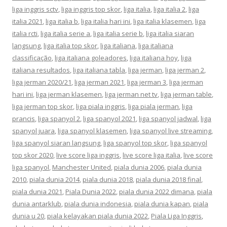
liga inggris sctv
,
liga inggris top skor
,
liga italia
,
liga italia 2
,
liga
italia 2021
,
liga italia b
,
liga italia hari ini
,
liga italia klasemen
,
liga
italia rcti
,
liga italia serie a
,
liga italia serie b
,
liga italia siaran
langsung
,
liga italia top skor
,
liga italiana
,
liga italiana
classificação
,
liga italiana goleadores
,
liga italiana hoy
,
liga
italiana resultados
,
liga italiana tabla
,
liga jerman
,
liga jerman 2
,
liga jerman 2020/21
,
liga jerman 2021
,
liga jerman 3
,
liga jerman
hari ini
,
liga jerman klasemen
,
liga jerman net tv
,
liga jerman table
,
liga jerman top skor
,
liga piala inggris
,
liga piala jerman
,
liga
prancis
,
liga spanyol 2
,
liga spanyol 2021
,
liga spanyol jadwal
,
liga
spanyol juara
,
liga spanyol klasemen
,
liga spanyol live streaming
,
liga spanyol siaran langsung
,
liga spanyol top skor
,
liga spanyol
top skor 2020
,
live score liga inggris
,
live score liga italia
,
live score
liga spanyol
,
Manchester United
,
piala dunia 2006
,
piala dunia
2010
,
piala dunia 2014
,
piala dunia 2018
,
piala dunia 2018 final
,
piala dunia 2021
,
Piala Dunia 2022
,
piala dunia 2022 dimana
,
piala
dunia antarklub
,
piala dunia indonesia
,
piala dunia kapan
,
piala
dunia u 20
,
piala kelayakan piala dunia 2022
,
Piala Liga Inggris
,