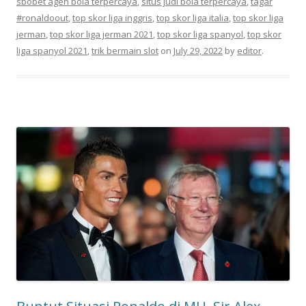
sbobet agen bola terpercaya
,
situs judi bola terpercaya
,
tagar
#ronaldoout
,
top skor liga inggris
,
top skor liga italia
,
top skor liga
jerman
,
top skor liga jerman 2021
,
top skor liga spanyol
,
top skor
liga spanyol 2021
,
trik bermain slot
on
July 29, 2022
by
editor
.