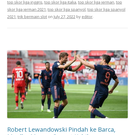
top skor liga inggris
,
top skor liga italia
,
top skor liga jerman
,
top
skor liga jerman 2021
,
top skor liga spanyol
,
top skor liga spanyol
2021
,
trik bermain slot
on
July 27, 2022
by
editor
.
Robert Lewandowski Pindah ke Barca,