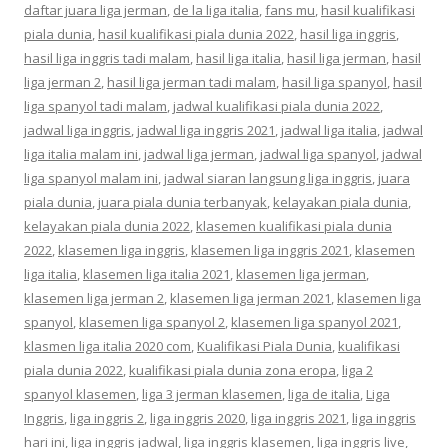
daftar juara liga jerman
,
de la liga italia
,
fans mu
,
hasil kualifikasi
piala dunia
,
hasil kualifikasi piala dunia 2022
,
hasil liga inggris
,
hasil liga inggris tadi malam
,
hasil liga italia
,
hasil liga jerman
,
hasil
liga jerman 2
,
hasil liga jerman tadi malam
,
hasil liga spanyol
,
hasil
liga spanyol tadi malam
,
jadwal kualifikasi piala dunia 2022
,
jadwal liga inggris
,
jadwal liga inggris 2021
,
jadwal liga italia
,
jadwal
liga italia malam ini
,
jadwal liga jerman
,
jadwal liga spanyol
,
jadwal
liga spanyol malam ini
,
jadwal siaran langsung liga inggris
,
juara
piala dunia
,
juara piala dunia terbanyak
,
kelayakan piala dunia
,
kelayakan piala dunia 2022
,
klasemen kualifikasi piala dunia
2022
,
klasemen liga inggris
,
klasemen liga inggris 2021
,
klasemen
liga italia
,
klasemen liga italia 2021
,
klasemen liga jerman
,
klasemen liga jerman 2
,
klasemen liga jerman 2021
,
klasemen liga
spanyol
,
klasemen liga spanyol 2
,
klasemen liga spanyol 2021
,
klasmen liga italia 2020 com
,
Kualifikasi Piala Dunia
,
kualifikasi
piala dunia 2022
,
kualifikasi piala dunia zona eropa
,
liga 2
spanyol klasemen
,
liga 3 jerman klasemen
,
liga de italia
,
Liga
Inggris
,
liga inggris 2
,
liga inggris 2020
,
liga inggris 2021
,
liga inggris
hari ini
,
liga inggris jadwal
,
liga inggris klasemen
,
liga inggris live
,