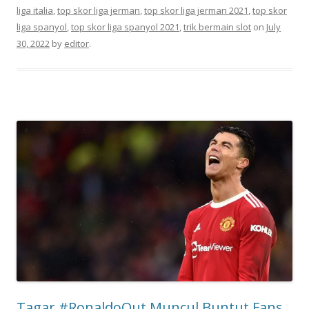
liga italia
,
top skor liga jerman
,
top skor liga jerman 2021
,
top skor
liga spanyol
,
top skor liga spanyol 2021
,
trik bermain slot
on
July
30, 2022
by
editor
.
Tagar #RonaldoOut Muncul Buntut Fans