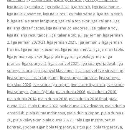
liga italia
,
liga italia 2
,
liga italia 2021
,
liga italia b
,
liga italia hari ini
,
liga italia klasemen
,
liga italia rcti
,
liga italia serie a
,
liga italia serie
b
,
liga italia siaran langsung
,
liga italia top skor
,
liga italiana
,
liga
italiana classificação
,
liga italiana goleadores
,
liga italiana hoy
,
liga italiana resultados
,
liga italiana tabla
,
liga jerman
,
liga jerman
2
,
liga jerman 2020/21
,
liga jerman 2021
,
liga jerman 3
,
liga jerman
hari ini
,
liga jerman klasemen
,
liga jerman net tv
,
liga jerman table
,
liga jerman top skor
,
liga piala inggris
,
liga piala jerman
,
liga
prancis
,
liga spanyol 2
,
liga spanyol 2021
,
liga spanyol jadwal
,
liga
spanyol juara
,
liga spanyol klasemen
,
liga spanyol live streaming
,
liga spanyol siaran langsung
,
liga spanyol top skor
,
liga spanyol
top skor 2020
,
live score liga inggris
,
live score liga italia
,
live score
liga spanyol
,
Paulo Dybala
,
piala dunia 2006
,
piala dunia 2010
,
piala dunia 2014
,
piala dunia 2018
,
piala dunia 2018 final
,
piala
dunia 2021
,
Piala Dunia 2022
,
piala dunia 2022 dimana
,
piala dunia
antarklub
,
piala dunia indonesia
,
piala dunia kapan
,
piala dunia u
20
,
piala kelayakan piala dunia 2022
,
Piala Liga Inggris
,
putus
kontrak
,
sbobet agen bola terpercaya
,
situs judi bola terpercaya
,