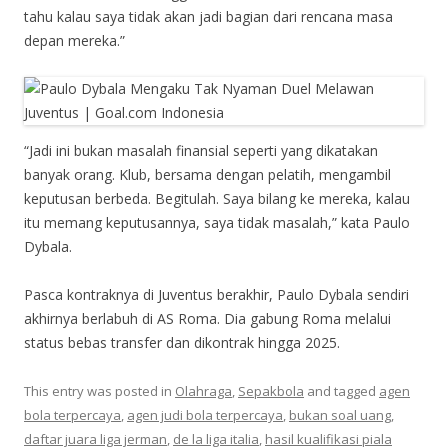
tahu kalau saya tidak akan jadi bagian dari rencana masa
depan mereka.”
“Jadi ini bukan masalah finansial seperti yang dikatakan
banyak orang. Klub, bersama dengan pelatih, mengambil
keputusan berbeda. Begitulah. Saya bilang ke mereka, kalau
itu memang keputusannya, saya tidak masalah,” kata Paulo
Dybala.
Pasca kontraknya di Juventus berakhir, Paulo Dybala sendiri
akhirnya berlabuh di AS Roma. Dia gabung Roma melalui
status bebas transfer dan dikontrak hingga 2025.
This entry was posted in
Olahraga
,
Sepakbola
and tagged
agen
bola terpercaya
,
agen judi bola terpercaya
,
bukan soal uang
,
daftar juara liga jerman
,
de la liga italia
,
hasil kualifikasi piala