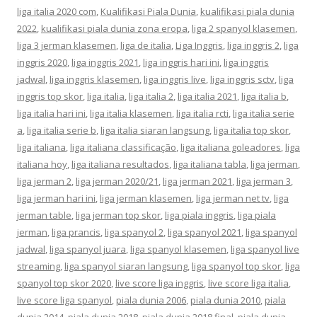
liga italia 2020 com
,
Kualifikasi Piala Dunia
,
kualifikasi piala dunia
2022
,
kualifikasi piala dunia zona eropa
,
liga 2 spanyol klasemen
,
liga 3 jerman klasemen
,
liga de italia
,
Liga Inggris
,
liga inggris 2
,
liga
inggris 2020
,
liga inggris 2021
,
liga inggris hari ini
,
liga inggris
jadwal
,
liga inggris klasemen
,
liga inggris live
,
liga inggris sctv
,
liga
inggris top skor
,
liga italia
,
liga italia 2
,
liga italia 2021
,
liga italia b
,
liga italia hari ini
,
liga italia klasemen
,
liga italia rcti
,
liga italia serie
a
,
liga italia serie b
,
liga italia siaran langsung
,
liga italia top skor
,
liga italiana
,
liga italiana classificação
,
liga italiana goleadores
,
liga
italiana hoy
,
liga italiana resultados
,
liga italiana tabla
,
liga jerman
,
liga jerman 2
,
liga jerman 2020/21
,
liga jerman 2021
,
liga jerman 3
,
liga jerman hari ini
,
liga jerman klasemen
,
liga jerman net tv
,
liga
jerman table
,
liga jerman top skor
,
liga piala inggris
,
liga piala
jerman
,
liga prancis
,
liga spanyol 2
,
liga spanyol 2021
,
liga spanyol
jadwal
,
liga spanyol juara
,
liga spanyol klasemen
,
liga spanyol live
streaming
,
liga spanyol siaran langsung
,
liga spanyol top skor
,
liga
spanyol top skor 2020
,
live score liga inggris
,
live score liga italia
,
live score liga spanyol
,
piala dunia 2006
,
piala dunia 2010
,
piala
dunia 2014
,
piala dunia 2018
,
piala dunia 2018 final
,
piala dunia