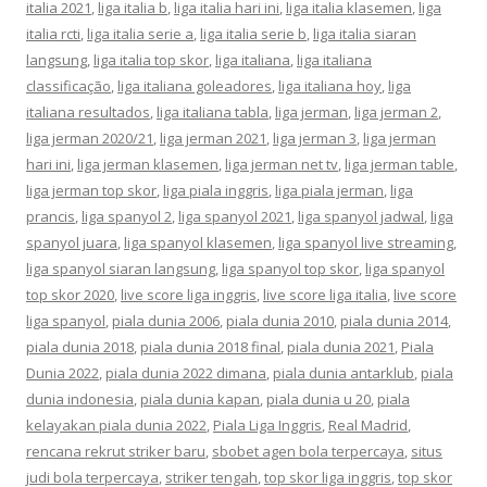
italia 2021
,
liga italia b
,
liga italia hari ini
,
liga italia klasemen
,
liga
italia rcti
,
liga italia serie a
,
liga italia serie b
,
liga italia siaran
langsung
,
liga italia top skor
,
liga italiana
,
liga italiana
classificação
,
liga italiana goleadores
,
liga italiana hoy
,
liga
italiana resultados
,
liga italiana tabla
,
liga jerman
,
liga jerman 2
,
liga jerman 2020/21
,
liga jerman 2021
,
liga jerman 3
,
liga jerman
hari ini
,
liga jerman klasemen
,
liga jerman net tv
,
liga jerman table
,
liga jerman top skor
,
liga piala inggris
,
liga piala jerman
,
liga
prancis
,
liga spanyol 2
,
liga spanyol 2021
,
liga spanyol jadwal
,
liga
spanyol juara
,
liga spanyol klasemen
,
liga spanyol live streaming
,
liga spanyol siaran langsung
,
liga spanyol top skor
,
liga spanyol
top skor 2020
,
live score liga inggris
,
live score liga italia
,
live score
liga spanyol
,
piala dunia 2006
,
piala dunia 2010
,
piala dunia 2014
,
piala dunia 2018
,
piala dunia 2018 final
,
piala dunia 2021
,
Piala
Dunia 2022
,
piala dunia 2022 dimana
,
piala dunia antarklub
,
piala
dunia indonesia
,
piala dunia kapan
,
piala dunia u 20
,
piala
kelayakan piala dunia 2022
,
Piala Liga Inggris
,
Real Madrid
,
rencana rekrut striker baru
,
sbobet agen bola terpercaya
,
situs
judi bola terpercaya
,
striker tengah
,
top skor liga inggris
,
top skor