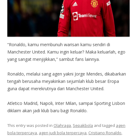
“Ronaldo, kamu membunuh warisan kamu sendiri di
Manchester United. Kamu ingin keluar? Maka keluarlah, ego
yang sangat menjijikkan,” sambut fans lainnya.
Ronaldo, melalui sang agen yakni Jorge Mendes, dikabarkan
tengah berusaha meyakinkan sejumlah klub besar Eropa
guna dapat merekrutnya dari Manchester United.
Atletico Madrid, Napoli, Inter Milan, sampai Sporting Lisbon
diklaim akan jadi klub baru bagi Ronaldo.
This entry was posted in
Olahraga
,
Sepakbola
and tagged
agen
bola terpercaya
,
agen judi bola terpercaya
,
Cristiano Ronaldo
,