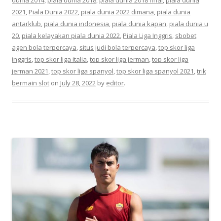
2021
,
Piala Dunia 2022
,
piala dunia 2022 dimana
,
piala dunia
antarklub
,
piala dunia indonesia
,
piala dunia kapan
,
piala dunia u
20
,
piala kelayakan piala dunia 2022
,
Piala Liga Inggris
,
sbobet
agen bola terpercaya
,
situs judi bola terpercaya
,
top skor liga
inggris
,
top skor liga italia
,
top skor liga jerman
,
top skor liga
jerman 2021
,
top skor liga spanyol
,
top skor liga spanyol 2021
,
trik
bermain slot
on
July 28, 2022
by
editor
.