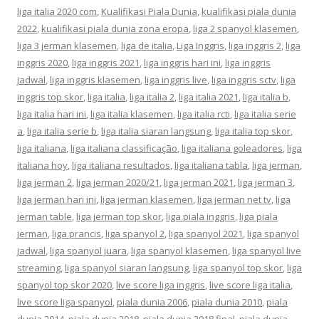
liga italia 2020 com
,
Kualifikasi Piala Dunia
,
kualifikasi piala dunia
2022
,
kualifikasi piala dunia zona eropa
,
liga 2 spanyol klasemen
,
liga 3 jerman klasemen
,
liga de italia
,
Liga Inggris
,
liga inggris 2
,
liga
inggris 2020
,
liga inggris 2021
,
liga inggris hari ini
,
liga inggris
jadwal
,
liga inggris klasemen
,
liga inggris live
,
liga inggris sctv
,
liga
inggris top skor
,
liga italia
,
liga italia 2
,
liga italia 2021
,
liga italia b
,
liga italia hari ini
,
liga italia klasemen
,
liga italia rcti
,
liga italia serie
a
,
liga italia serie b
,
liga italia siaran langsung
,
liga italia top skor
,
liga italiana
,
liga italiana classificação
,
liga italiana goleadores
,
liga
italiana hoy
,
liga italiana resultados
,
liga italiana tabla
,
liga jerman
,
liga jerman 2
,
liga jerman 2020/21
,
liga jerman 2021
,
liga jerman 3
,
liga jerman hari ini
,
liga jerman klasemen
,
liga jerman net tv
,
liga
jerman table
,
liga jerman top skor
,
liga piala inggris
,
liga piala
jerman
,
liga prancis
,
liga spanyol 2
,
liga spanyol 2021
,
liga spanyol
jadwal
,
liga spanyol juara
,
liga spanyol klasemen
,
liga spanyol live
streaming
,
liga spanyol siaran langsung
,
liga spanyol top skor
,
liga
spanyol top skor 2020
,
live score liga inggris
,
live score liga italia
,
live score liga spanyol
,
piala dunia 2006
,
piala dunia 2010
,
piala
dunia 2014
,
piala dunia 2018
,
piala dunia 2018 final
,
piala dunia