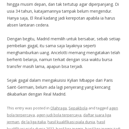
hingga musim depan, dan tak tertutup agar diperpanjang. Di
usia 34 tahun, katajamannya tampak belum mengendur.
Hanya saja, El Real kadang jadi kerepotan apabila ia harus
absen lantaran cedera.
Dengan begitu, Madrid memilih untuk bersabar, sebab setiap
pembelian gagal, itu sama saja layaknya seperti
menghamburkan uang. Ancelotti memang mengatakan telah
berhenti belanja, namun terkait dengan sisa waktu bursa
transfer masih lama, apapun bisa terjadi.
Sejak gagal dalam mengakuisisi Kylian Mbappe dari Paris
Saint-Germain, belum ada lagi penyerang yang kencang
dikabarkan dengan Real Madrid.
This entry was posted in
Olahraga
,
Sepakbola
and tagged
agen
bola terpercaya
,
agen judi bola terpercaya
,
daftar juara liga
jerman
,
de la liga italia
,
hasil kualifikasi piala dunia
,
hasil
kualifikasi piala dunia 2022
,
hasil liga inggris
,
hasil liga inggris tadi