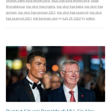
sbobet agen bola terpercaya
,
situs judi bola terpercaya
,
tagar
#ronaldoout
,
top skor liga inggris
,
top skor liga italia
,
top skor liga
jerman
,
top skor liga jerman 2021
,
top skor liga spanyol
,
top skor
liga spanyol 2021
,
trik bermain slot
on
July 29, 2022
by
editor
.