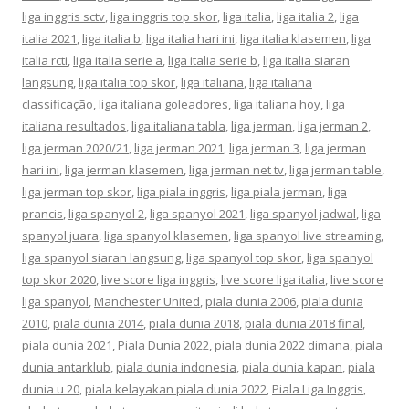
liga inggris sctv
,
liga inggris top skor
,
liga italia
,
liga italia 2
,
liga
italia 2021
,
liga italia b
,
liga italia hari ini
,
liga italia klasemen
,
liga
italia rcti
,
liga italia serie a
,
liga italia serie b
,
liga italia siaran
langsung
,
liga italia top skor
,
liga italiana
,
liga italiana
classificação
,
liga italiana goleadores
,
liga italiana hoy
,
liga
italiana resultados
,
liga italiana tabla
,
liga jerman
,
liga jerman 2
,
liga jerman 2020/21
,
liga jerman 2021
,
liga jerman 3
,
liga jerman
hari ini
,
liga jerman klasemen
,
liga jerman net tv
,
liga jerman table
,
liga jerman top skor
,
liga piala inggris
,
liga piala jerman
,
liga
prancis
,
liga spanyol 2
,
liga spanyol 2021
,
liga spanyol jadwal
,
liga
spanyol juara
,
liga spanyol klasemen
,
liga spanyol live streaming
,
liga spanyol siaran langsung
,
liga spanyol top skor
,
liga spanyol
top skor 2020
,
live score liga inggris
,
live score liga italia
,
live score
liga spanyol
,
Manchester United
,
piala dunia 2006
,
piala dunia
2010
,
piala dunia 2014
,
piala dunia 2018
,
piala dunia 2018 final
,
piala dunia 2021
,
Piala Dunia 2022
,
piala dunia 2022 dimana
,
piala
dunia antarklub
,
piala dunia indonesia
,
piala dunia kapan
,
piala
dunia u 20
,
piala kelayakan piala dunia 2022
,
Piala Liga Inggris
,