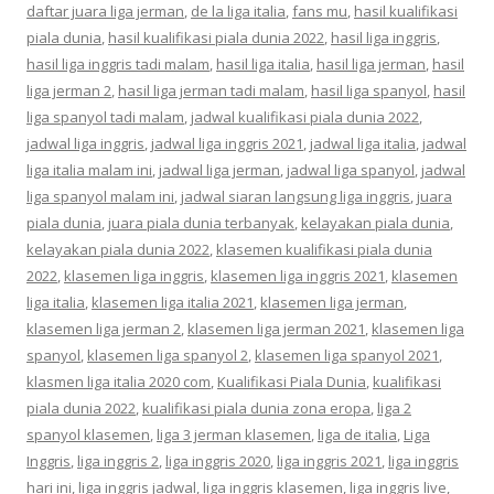
daftar juara liga jerman
,
de la liga italia
,
fans mu
,
hasil kualifikasi
piala dunia
,
hasil kualifikasi piala dunia 2022
,
hasil liga inggris
,
hasil liga inggris tadi malam
,
hasil liga italia
,
hasil liga jerman
,
hasil
liga jerman 2
,
hasil liga jerman tadi malam
,
hasil liga spanyol
,
hasil
liga spanyol tadi malam
,
jadwal kualifikasi piala dunia 2022
,
jadwal liga inggris
,
jadwal liga inggris 2021
,
jadwal liga italia
,
jadwal
liga italia malam ini
,
jadwal liga jerman
,
jadwal liga spanyol
,
jadwal
liga spanyol malam ini
,
jadwal siaran langsung liga inggris
,
juara
piala dunia
,
juara piala dunia terbanyak
,
kelayakan piala dunia
,
kelayakan piala dunia 2022
,
klasemen kualifikasi piala dunia
2022
,
klasemen liga inggris
,
klasemen liga inggris 2021
,
klasemen
liga italia
,
klasemen liga italia 2021
,
klasemen liga jerman
,
klasemen liga jerman 2
,
klasemen liga jerman 2021
,
klasemen liga
spanyol
,
klasemen liga spanyol 2
,
klasemen liga spanyol 2021
,
klasmen liga italia 2020 com
,
Kualifikasi Piala Dunia
,
kualifikasi
piala dunia 2022
,
kualifikasi piala dunia zona eropa
,
liga 2
spanyol klasemen
,
liga 3 jerman klasemen
,
liga de italia
,
Liga
Inggris
,
liga inggris 2
,
liga inggris 2020
,
liga inggris 2021
,
liga inggris
hari ini
,
liga inggris jadwal
,
liga inggris klasemen
,
liga inggris live
,