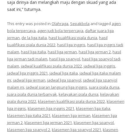
saja dirinya dan melangkah maju dengan skuad yang ada
saat ini,” tuturnya.
This entry was posted in
Olahraga
,
Sepakbola
and tagged
agen
bola terpercaya
,
agen judi bola terpercaya
,
daftar juara liga
jerman
,
de la liga italia
,
hasil kualifikasi piala dunia
,
hasil
kualifikasi piala dunia 2022
,
hasil liga inggris
,
hasil liga inggris tadi
malam
,
hasil liga italia
,
hasil liga jerman
,
hasil liga jerman 2
,
hasil
liga jerman tadi malam
,
hasil liga spanyol
,
hasil liga spanyol tadi
malam
,
jadwal kualifikasi piala dunia 2022
,
jadwal liga inggris
,
jadwal liga inggris 2021
,
jadwal liga italia
,
jadwal liga italia malam
ini
,
jadwal liga jerman
,
jadwal liga spanyol
,
jadwal liga spanyol
malam ini
,
jadwal siaran langsung liga inggris
,
juara piala dunia
,
juara piala dunia terbanyak
,
kelayakan piala dunia
,
kelayakan
piala dunia 2022
,
klasemen kualifikasi piala dunia 2022
,
klasemen
liga inggris
,
klasemen liga inggris 2021
,
klasemen liga italia
,
klasemen liga italia 2021
,
klasemen liga jerman
,
klasemen liga
jerman 2
,
klasemen liga jerman 2021
,
klasemen liga spanyol
,
klasemen liga spanyol 2
,
klasemen liga spanyol 2021
,
klasmen