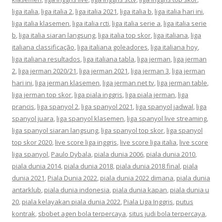
liga italia
,
liga italia 2
,
liga italia 2021
,
liga italia b
,
liga italia hari ini
,
liga italia klasemen
,
liga italia rcti
,
liga italia serie a
,
liga italia serie
b
,
liga italia siaran langsung
,
liga italia top skor
,
liga italiana
,
liga
italiana classificação
,
liga italiana goleadores
,
liga italiana hoy
,
liga italiana resultados
,
liga italiana tabla
,
liga jerman
,
liga jerman
2
,
liga jerman 2020/21
,
liga jerman 2021
,
liga jerman 3
,
liga jerman
hari ini
,
liga jerman klasemen
,
liga jerman net tv
,
liga jerman table
,
liga jerman top skor
,
liga piala inggris
,
liga piala jerman
,
liga
prancis
,
liga spanyol 2
,
liga spanyol 2021
,
liga spanyol jadwal
,
liga
spanyol juara
,
liga spanyol klasemen
,
liga spanyol live streaming
,
liga spanyol siaran langsung
,
liga spanyol top skor
,
liga spanyol
top skor 2020
,
live score liga inggris
,
live score liga italia
,
live score
liga spanyol
,
Paulo Dybala
,
piala dunia 2006
,
piala dunia 2010
,
piala dunia 2014
,
piala dunia 2018
,
piala dunia 2018 final
,
piala
dunia 2021
,
Piala Dunia 2022
,
piala dunia 2022 dimana
,
piala dunia
antarklub
,
piala dunia indonesia
,
piala dunia kapan
,
piala dunia u
20
,
piala kelayakan piala dunia 2022
,
Piala Liga Inggris
,
putus
kontrak
,
sbobet agen bola terpercaya
,
situs judi bola terpercaya
,