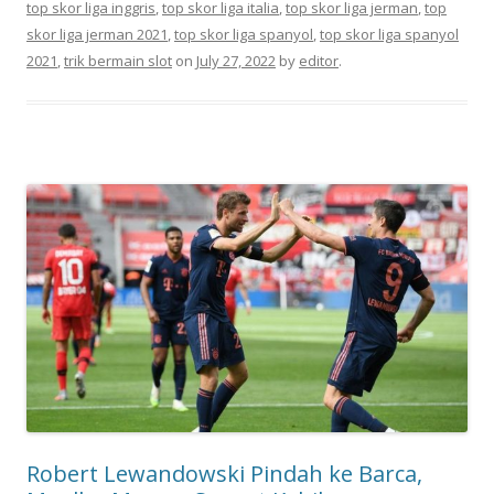
top skor liga inggris
,
top skor liga italia
,
top skor liga jerman
,
top
skor liga jerman 2021
,
top skor liga spanyol
,
top skor liga spanyol
2021
,
trik bermain slot
on
July 27, 2022
by
editor
.
Robert Lewandowski Pindah ke Barca,