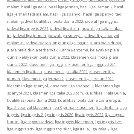
malam
,
hasil liga italia
,
hasil liga jerman
,
hasil liga jerman 2
,
hasil
liga jerman tadi malam
,
hasil liga spanyol
,
hasil liga spanyol tadi
malam
,
jadwal kualifikasi piala dunia 2022
,
jadwal liga inggris
,
jadwal liga inggris 2021
,
jadwal liga italia
,
jadwal liga italia malam
ini
,
jadwal liga jerman
,
jadwal liga spanyol
,
jadwal liga spanyol
malam ini
,
jadwal siaran langsung liga inggris
,
juara piala dunia
,
juara piala dunia terbanyak
,
Karim Benzema
,
kelayakan piala
dunia
,
kelayakan piala dunia 2022
,
klasemen kualifikasi piala
dunia 2022
,
klasemen liga inggris
,
klasemen liga inggris 2021
,
klasemen liga italia
,
klasemen liga italia 2021
,
klasemen liga
jerman
,
klasemen liga jerman 2
,
klasemen liga jerman 2021
,
klasemen liga spanyol
,
klasemen liga spanyol 2
,
klasemen liga
spanyol 2021
,
klasmen liga italia 2020 com
,
Kualifikasi Piala Dunia
,
kualifikasi piala dunia 2022
,
kualifikasi piala dunia zona eropa
,
liga 2 spanyol klasemen
,
liga 3 jerman klasemen
,
liga de italia
,
Liga
Inggris
,
liga inggris 2
,
liga inggris 2020
,
liga inggris 2021
,
liga inggris
hari ini
,
liga inggris jadwal
,
liga inggris klasemen
,
liga inggris live
,
liga inggris sctv
,
liga inggris top skor
,
liga italia
,
liga italia 2
,
liga