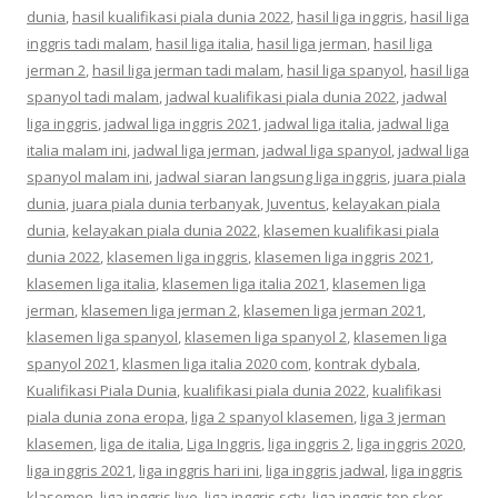
dunia
,
hasil kualifikasi piala dunia 2022
,
hasil liga inggris
,
hasil liga
inggris tadi malam
,
hasil liga italia
,
hasil liga jerman
,
hasil liga
jerman 2
,
hasil liga jerman tadi malam
,
hasil liga spanyol
,
hasil liga
spanyol tadi malam
,
jadwal kualifikasi piala dunia 2022
,
jadwal
liga inggris
,
jadwal liga inggris 2021
,
jadwal liga italia
,
jadwal liga
italia malam ini
,
jadwal liga jerman
,
jadwal liga spanyol
,
jadwal liga
spanyol malam ini
,
jadwal siaran langsung liga inggris
,
juara piala
dunia
,
juara piala dunia terbanyak
,
Juventus
,
kelayakan piala
dunia
,
kelayakan piala dunia 2022
,
klasemen kualifikasi piala
dunia 2022
,
klasemen liga inggris
,
klasemen liga inggris 2021
,
klasemen liga italia
,
klasemen liga italia 2021
,
klasemen liga
jerman
,
klasemen liga jerman 2
,
klasemen liga jerman 2021
,
klasemen liga spanyol
,
klasemen liga spanyol 2
,
klasemen liga
spanyol 2021
,
klasmen liga italia 2020 com
,
kontrak dybala
,
Kualifikasi Piala Dunia
,
kualifikasi piala dunia 2022
,
kualifikasi
piala dunia zona eropa
,
liga 2 spanyol klasemen
,
liga 3 jerman
klasemen
,
liga de italia
,
Liga Inggris
,
liga inggris 2
,
liga inggris 2020
,
liga inggris 2021
,
liga inggris hari ini
,
liga inggris jadwal
,
liga inggris
klasemen
,
liga inggris live
,
liga inggris sctv
,
liga inggris top skor
,