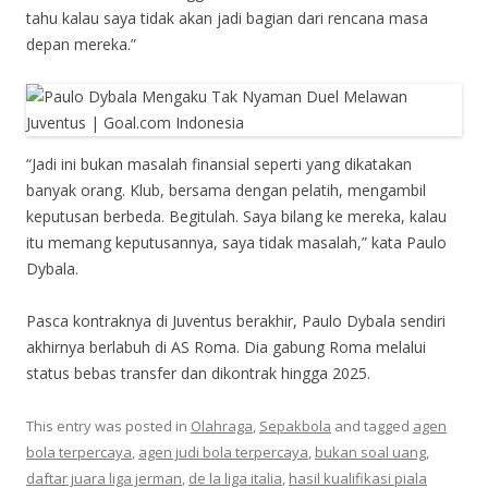
tahu kalau saya tidak akan jadi bagian dari rencana masa
depan mereka.”
“Jadi ini bukan masalah finansial seperti yang dikatakan
banyak orang. Klub, bersama dengan pelatih, mengambil
keputusan berbeda. Begitulah. Saya bilang ke mereka, kalau
itu memang keputusannya, saya tidak masalah,” kata Paulo
Dybala.
Pasca kontraknya di Juventus berakhir, Paulo Dybala sendiri
akhirnya berlabuh di AS Roma. Dia gabung Roma melalui
status bebas transfer dan dikontrak hingga 2025.
This entry was posted in
Olahraga
,
Sepakbola
and tagged
agen
bola terpercaya
,
agen judi bola terpercaya
,
bukan soal uang
,
daftar juara liga jerman
,
de la liga italia
,
hasil kualifikasi piala