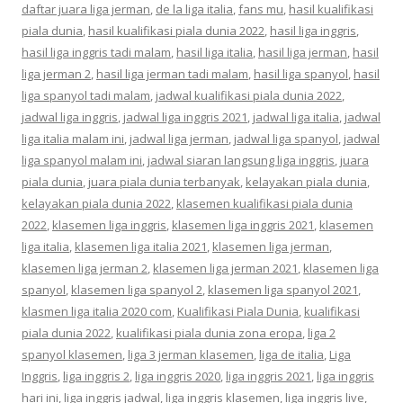
daftar juara liga jerman
,
de la liga italia
,
fans mu
,
hasil kualifikasi
piala dunia
,
hasil kualifikasi piala dunia 2022
,
hasil liga inggris
,
hasil liga inggris tadi malam
,
hasil liga italia
,
hasil liga jerman
,
hasil
liga jerman 2
,
hasil liga jerman tadi malam
,
hasil liga spanyol
,
hasil
liga spanyol tadi malam
,
jadwal kualifikasi piala dunia 2022
,
jadwal liga inggris
,
jadwal liga inggris 2021
,
jadwal liga italia
,
jadwal
liga italia malam ini
,
jadwal liga jerman
,
jadwal liga spanyol
,
jadwal
liga spanyol malam ini
,
jadwal siaran langsung liga inggris
,
juara
piala dunia
,
juara piala dunia terbanyak
,
kelayakan piala dunia
,
kelayakan piala dunia 2022
,
klasemen kualifikasi piala dunia
2022
,
klasemen liga inggris
,
klasemen liga inggris 2021
,
klasemen
liga italia
,
klasemen liga italia 2021
,
klasemen liga jerman
,
klasemen liga jerman 2
,
klasemen liga jerman 2021
,
klasemen liga
spanyol
,
klasemen liga spanyol 2
,
klasemen liga spanyol 2021
,
klasmen liga italia 2020 com
,
Kualifikasi Piala Dunia
,
kualifikasi
piala dunia 2022
,
kualifikasi piala dunia zona eropa
,
liga 2
spanyol klasemen
,
liga 3 jerman klasemen
,
liga de italia
,
Liga
Inggris
,
liga inggris 2
,
liga inggris 2020
,
liga inggris 2021
,
liga inggris
hari ini
,
liga inggris jadwal
,
liga inggris klasemen
,
liga inggris live
,