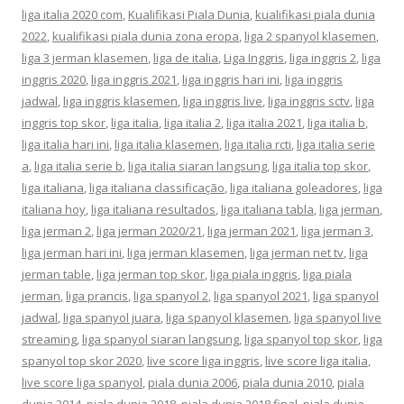
liga italia 2020 com
,
Kualifikasi Piala Dunia
,
kualifikasi piala dunia
2022
,
kualifikasi piala dunia zona eropa
,
liga 2 spanyol klasemen
,
liga 3 jerman klasemen
,
liga de italia
,
Liga Inggris
,
liga inggris 2
,
liga
inggris 2020
,
liga inggris 2021
,
liga inggris hari ini
,
liga inggris
jadwal
,
liga inggris klasemen
,
liga inggris live
,
liga inggris sctv
,
liga
inggris top skor
,
liga italia
,
liga italia 2
,
liga italia 2021
,
liga italia b
,
liga italia hari ini
,
liga italia klasemen
,
liga italia rcti
,
liga italia serie
a
,
liga italia serie b
,
liga italia siaran langsung
,
liga italia top skor
,
liga italiana
,
liga italiana classificação
,
liga italiana goleadores
,
liga
italiana hoy
,
liga italiana resultados
,
liga italiana tabla
,
liga jerman
,
liga jerman 2
,
liga jerman 2020/21
,
liga jerman 2021
,
liga jerman 3
,
liga jerman hari ini
,
liga jerman klasemen
,
liga jerman net tv
,
liga
jerman table
,
liga jerman top skor
,
liga piala inggris
,
liga piala
jerman
,
liga prancis
,
liga spanyol 2
,
liga spanyol 2021
,
liga spanyol
jadwal
,
liga spanyol juara
,
liga spanyol klasemen
,
liga spanyol live
streaming
,
liga spanyol siaran langsung
,
liga spanyol top skor
,
liga
spanyol top skor 2020
,
live score liga inggris
,
live score liga italia
,
live score liga spanyol
,
piala dunia 2006
,
piala dunia 2010
,
piala
dunia 2014
,
piala dunia 2018
,
piala dunia 2018 final
,
piala dunia