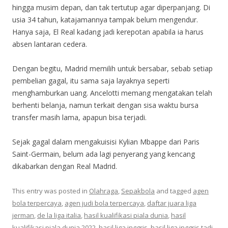
hingga musim depan, dan tak tertutup agar diperpanjang. Di
usia 34 tahun, katajamannya tampak belum mengendur.
Hanya saja, El Real kadang jadi kerepotan apabila ia harus
absen lantaran cedera.
Dengan begitu, Madrid memilih untuk bersabar, sebab setiap
pembelian gagal, itu sama saja layaknya seperti
menghamburkan uang. Ancelotti memang mengatakan telah
berhenti belanja, namun terkait dengan sisa waktu bursa
transfer masih lama, apapun bisa terjadi.
Sejak gagal dalam mengakuisisi Kylian Mbappe dari Paris
Saint-Germain, belum ada lagi penyerang yang kencang
dikabarkan dengan Real Madrid.
This entry was posted in
Olahraga
,
Sepakbola
and tagged
agen
bola terpercaya
,
agen judi bola terpercaya
,
daftar juara liga
jerman
,
de la liga italia
,
hasil kualifikasi piala dunia
,
hasil
kualifikasi piala dunia 2022
,
hasil liga inggris
,
hasil liga inggris tadi