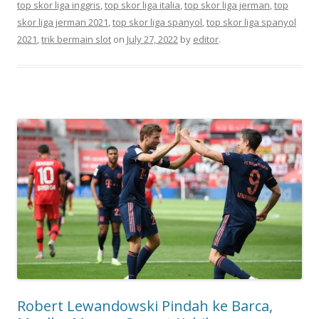
top skor liga inggris
,
top skor liga italia
,
top skor liga jerman
,
top
skor liga jerman 2021
,
top skor liga spanyol
,
top skor liga spanyol
2021
,
trik bermain slot
on
July 27, 2022
by
editor
.
Robert Lewandowski Pindah ke Barca,