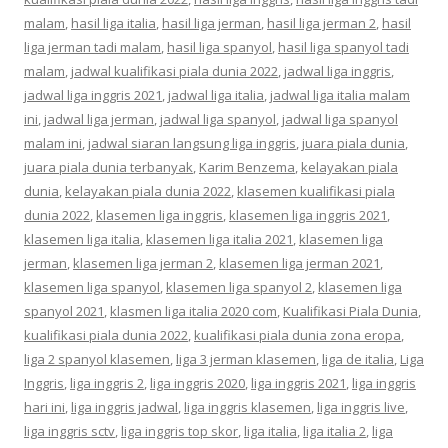
malam
,
hasil liga italia
,
hasil liga jerman
,
hasil liga jerman 2
,
hasil
liga jerman tadi malam
,
hasil liga spanyol
,
hasil liga spanyol tadi
malam
,
jadwal kualifikasi piala dunia 2022
,
jadwal liga inggris
,
jadwal liga inggris 2021
,
jadwal liga italia
,
jadwal liga italia malam
ini
,
jadwal liga jerman
,
jadwal liga spanyol
,
jadwal liga spanyol
malam ini
,
jadwal siaran langsung liga inggris
,
juara piala dunia
,
juara piala dunia terbanyak
,
Karim Benzema
,
kelayakan piala
dunia
,
kelayakan piala dunia 2022
,
klasemen kualifikasi piala
dunia 2022
,
klasemen liga inggris
,
klasemen liga inggris 2021
,
klasemen liga italia
,
klasemen liga italia 2021
,
klasemen liga
jerman
,
klasemen liga jerman 2
,
klasemen liga jerman 2021
,
klasemen liga spanyol
,
klasemen liga spanyol 2
,
klasemen liga
spanyol 2021
,
klasmen liga italia 2020 com
,
Kualifikasi Piala Dunia
,
kualifikasi piala dunia 2022
,
kualifikasi piala dunia zona eropa
,
liga 2 spanyol klasemen
,
liga 3 jerman klasemen
,
liga de italia
,
Liga
Inggris
,
liga inggris 2
,
liga inggris 2020
,
liga inggris 2021
,
liga inggris
hari ini
,
liga inggris jadwal
,
liga inggris klasemen
,
liga inggris live
,
liga inggris sctv
,
liga inggris top skor
,
liga italia
,
liga italia 2
,
liga