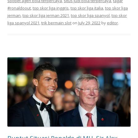
sbobet agen bola terpercaya
,
situs judi bola terpercaya
,
tagar
#ronaldoout
,
top skor liga inggris
,
top skor liga italia
,
top skor liga
jerman
,
top skor liga jerman 2021
,
top skor liga spanyol
,
top skor
liga spanyol 2021
,
trik bermain slot
on
July 29, 2022
by
editor
.