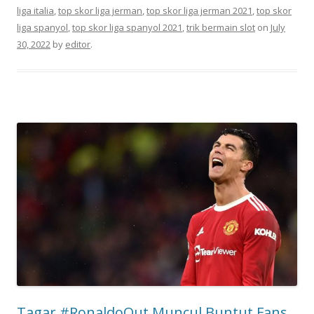
liga italia
,
top skor liga jerman
,
top skor liga jerman 2021
,
top skor
liga spanyol
,
top skor liga spanyol 2021
,
trik bermain slot
on
July
30, 2022
by
editor
.
Tagar #RonaldoOut Muncul Buntut Fans