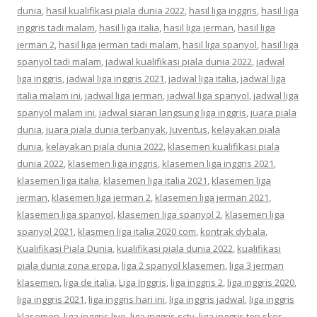
dunia
,
hasil kualifikasi piala dunia 2022
,
hasil liga inggris
,
hasil liga
inggris tadi malam
,
hasil liga italia
,
hasil liga jerman
,
hasil liga
jerman 2
,
hasil liga jerman tadi malam
,
hasil liga spanyol
,
hasil liga
spanyol tadi malam
,
jadwal kualifikasi piala dunia 2022
,
jadwal
liga inggris
,
jadwal liga inggris 2021
,
jadwal liga italia
,
jadwal liga
italia malam ini
,
jadwal liga jerman
,
jadwal liga spanyol
,
jadwal liga
spanyol malam ini
,
jadwal siaran langsung liga inggris
,
juara piala
dunia
,
juara piala dunia terbanyak
,
Juventus
,
kelayakan piala
dunia
,
kelayakan piala dunia 2022
,
klasemen kualifikasi piala
dunia 2022
,
klasemen liga inggris
,
klasemen liga inggris 2021
,
klasemen liga italia
,
klasemen liga italia 2021
,
klasemen liga
jerman
,
klasemen liga jerman 2
,
klasemen liga jerman 2021
,
klasemen liga spanyol
,
klasemen liga spanyol 2
,
klasemen liga
spanyol 2021
,
klasmen liga italia 2020 com
,
kontrak dybala
,
Kualifikasi Piala Dunia
,
kualifikasi piala dunia 2022
,
kualifikasi
piala dunia zona eropa
,
liga 2 spanyol klasemen
,
liga 3 jerman
klasemen
,
liga de italia
,
Liga Inggris
,
liga inggris 2
,
liga inggris 2020
,
liga inggris 2021
,
liga inggris hari ini
,
liga inggris jadwal
,
liga inggris
klasemen
,
liga inggris live
,
liga inggris sctv
,
liga inggris top skor
,