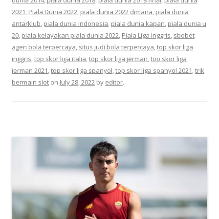
2021
,
Piala Dunia 2022
,
piala dunia 2022 dimana
,
piala dunia
antarklub
,
piala dunia indonesia
,
piala dunia kapan
,
piala dunia u
20
,
piala kelayakan piala dunia 2022
,
Piala Liga Inggris
,
sbobet
agen bola terpercaya
,
situs judi bola terpercaya
,
top skor liga
inggris
,
top skor liga italia
,
top skor liga jerman
,
top skor liga
jerman 2021
,
top skor liga spanyol
,
top skor liga spanyol 2021
,
trik
bermain slot
on
July 28, 2022
by
editor
.