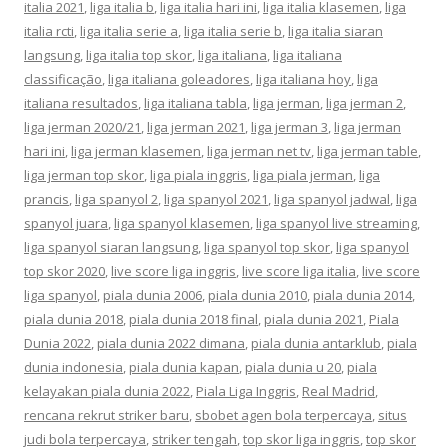
italia 2021
,
liga italia b
,
liga italia hari ini
,
liga italia klasemen
,
liga
italia rcti
,
liga italia serie a
,
liga italia serie b
,
liga italia siaran
langsung
,
liga italia top skor
,
liga italiana
,
liga italiana
classificação
,
liga italiana goleadores
,
liga italiana hoy
,
liga
italiana resultados
,
liga italiana tabla
,
liga jerman
,
liga jerman 2
,
liga jerman 2020/21
,
liga jerman 2021
,
liga jerman 3
,
liga jerman
hari ini
,
liga jerman klasemen
,
liga jerman net tv
,
liga jerman table
,
liga jerman top skor
,
liga piala inggris
,
liga piala jerman
,
liga
prancis
,
liga spanyol 2
,
liga spanyol 2021
,
liga spanyol jadwal
,
liga
spanyol juara
,
liga spanyol klasemen
,
liga spanyol live streaming
,
liga spanyol siaran langsung
,
liga spanyol top skor
,
liga spanyol
top skor 2020
,
live score liga inggris
,
live score liga italia
,
live score
liga spanyol
,
piala dunia 2006
,
piala dunia 2010
,
piala dunia 2014
,
piala dunia 2018
,
piala dunia 2018 final
,
piala dunia 2021
,
Piala
Dunia 2022
,
piala dunia 2022 dimana
,
piala dunia antarklub
,
piala
dunia indonesia
,
piala dunia kapan
,
piala dunia u 20
,
piala
kelayakan piala dunia 2022
,
Piala Liga Inggris
,
Real Madrid
,
rencana rekrut striker baru
,
sbobet agen bola terpercaya
,
situs
judi bola terpercaya
,
striker tengah
,
top skor liga inggris
,
top skor