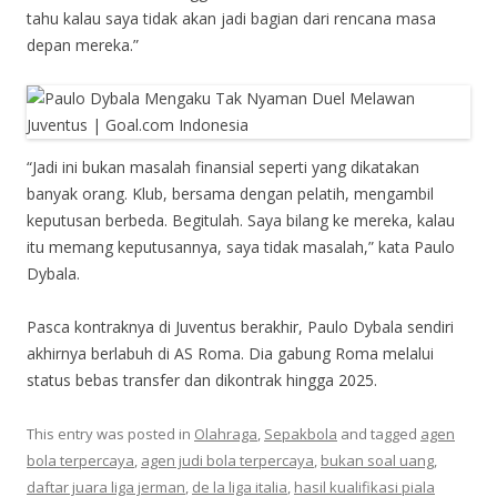
tahu kalau saya tidak akan jadi bagian dari rencana masa
depan mereka.”
“Jadi ini bukan masalah finansial seperti yang dikatakan
banyak orang. Klub, bersama dengan pelatih, mengambil
keputusan berbeda. Begitulah. Saya bilang ke mereka, kalau
itu memang keputusannya, saya tidak masalah,” kata Paulo
Dybala.
Pasca kontraknya di Juventus berakhir, Paulo Dybala sendiri
akhirnya berlabuh di AS Roma. Dia gabung Roma melalui
status bebas transfer dan dikontrak hingga 2025.
This entry was posted in
Olahraga
,
Sepakbola
and tagged
agen
bola terpercaya
,
agen judi bola terpercaya
,
bukan soal uang
,
daftar juara liga jerman
,
de la liga italia
,
hasil kualifikasi piala