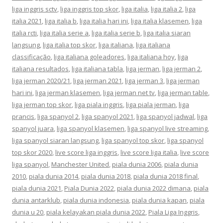
liga inggris sctv
,
liga inggris top skor
,
liga italia
,
liga italia 2
,
liga
italia 2021
,
liga italia b
,
liga italia hari ini
,
liga italia klasemen
,
liga
italia rcti
,
liga italia serie a
,
liga italia serie b
,
liga italia siaran
langsung
,
liga italia top skor
,
liga italiana
,
liga italiana
classificação
,
liga italiana goleadores
,
liga italiana hoy
,
liga
italiana resultados
,
liga italiana tabla
,
liga jerman
,
liga jerman 2
,
liga jerman 2020/21
,
liga jerman 2021
,
liga jerman 3
,
liga jerman
hari ini
,
liga jerman klasemen
,
liga jerman net tv
,
liga jerman table
,
liga jerman top skor
,
liga piala inggris
,
liga piala jerman
,
liga
prancis
,
liga spanyol 2
,
liga spanyol 2021
,
liga spanyol jadwal
,
liga
spanyol juara
,
liga spanyol klasemen
,
liga spanyol live streaming
,
liga spanyol siaran langsung
,
liga spanyol top skor
,
liga spanyol
top skor 2020
,
live score liga inggris
,
live score liga italia
,
live score
liga spanyol
,
Manchester United
,
piala dunia 2006
,
piala dunia
2010
,
piala dunia 2014
,
piala dunia 2018
,
piala dunia 2018 final
,
piala dunia 2021
,
Piala Dunia 2022
,
piala dunia 2022 dimana
,
piala
dunia antarklub
,
piala dunia indonesia
,
piala dunia kapan
,
piala
dunia u 20
,
piala kelayakan piala dunia 2022
,
Piala Liga Inggris
,