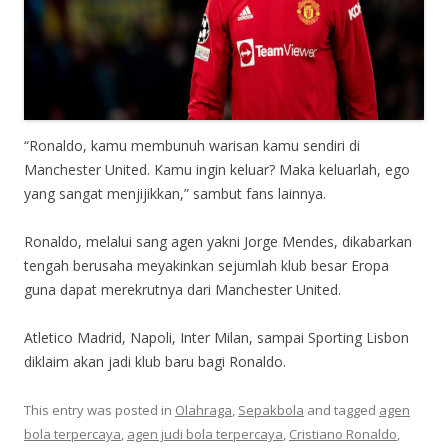
“Ronaldo, kamu membunuh warisan kamu sendiri di
Manchester United. Kamu ingin keluar? Maka keluarlah, ego
yang sangat menjijikkan,” sambut fans lainnya.
Ronaldo, melalui sang agen yakni Jorge Mendes, dikabarkan
tengah berusaha meyakinkan sejumlah klub besar Eropa
guna dapat merekrutnya dari Manchester United.
Atletico Madrid, Napoli, Inter Milan, sampai Sporting Lisbon
diklaim akan jadi klub baru bagi Ronaldo.
This entry was posted in
Olahraga
,
Sepakbola
and tagged
agen
bola terpercaya
,
agen judi bola terpercaya
,
Cristiano Ronaldo
,