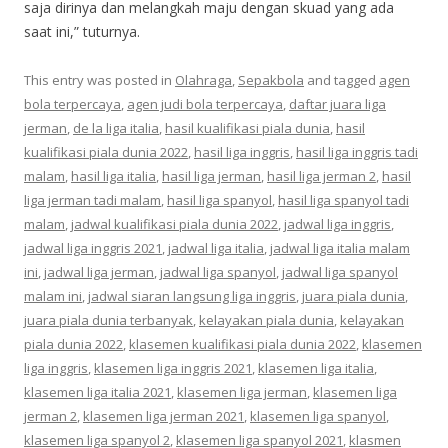
saja dirinya dan melangkah maju dengan skuad yang ada
saat ini,” tuturnya.
This entry was posted in
Olahraga
,
Sepakbola
and tagged
agen
bola terpercaya
,
agen judi bola terpercaya
,
daftar juara liga
jerman
,
de la liga italia
,
hasil kualifikasi piala dunia
,
hasil
kualifikasi piala dunia 2022
,
hasil liga inggris
,
hasil liga inggris tadi
malam
,
hasil liga italia
,
hasil liga jerman
,
hasil liga jerman 2
,
hasil
liga jerman tadi malam
,
hasil liga spanyol
,
hasil liga spanyol tadi
malam
,
jadwal kualifikasi piala dunia 2022
,
jadwal liga inggris
,
jadwal liga inggris 2021
,
jadwal liga italia
,
jadwal liga italia malam
ini
,
jadwal liga jerman
,
jadwal liga spanyol
,
jadwal liga spanyol
malam ini
,
jadwal siaran langsung liga inggris
,
juara piala dunia
,
juara piala dunia terbanyak
,
kelayakan piala dunia
,
kelayakan
piala dunia 2022
,
klasemen kualifikasi piala dunia 2022
,
klasemen
liga inggris
,
klasemen liga inggris 2021
,
klasemen liga italia
,
klasemen liga italia 2021
,
klasemen liga jerman
,
klasemen liga
jerman 2
,
klasemen liga jerman 2021
,
klasemen liga spanyol
,
klasemen liga spanyol 2
,
klasemen liga spanyol 2021
,
klasmen