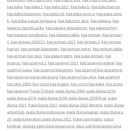
liga italia
,
liga italia 2
,
liga italia 2021
,
liga italia b
,
liga italia hari ini
,
liga italia klasemen
,
liga italia rcti
,
liga italia serie a
,
liga italia serie
b
,
liga italia siaran langsung
,
liga italia top skor
,
liga italiana
,
liga
italiana classificação
,
liga italiana goleadores
,
liga italiana hoy
,
liga italiana resultados
,
liga italiana tabla
,
liga jerman
,
liga jerman
2
,
liga jerman 2020/21
,
liga jerman 2021
,
liga jerman 3
,
liga jerman
hari ini
,
liga jerman klasemen
,
liga jerman net tv
,
liga jerman table
,
liga jerman top skor
,
liga piala inggris
,
liga piala jerman
,
liga
prancis
,
liga spanyol 2
,
liga spanyol 2021
,
liga spanyol jadwal
,
liga
spanyol juara
,
liga spanyol klasemen
,
liga spanyol live streaming
,
liga spanyol siaran langsung
,
liga spanyol top skor
,
liga spanyol
top skor 2020
,
live score liga inggris
,
live score liga italia
,
live score
liga spanyol
,
Paulo Dybala
,
piala dunia 2006
,
piala dunia 2010
,
piala dunia 2014
,
piala dunia 2018
,
piala dunia 2018 final
,
piala
dunia 2021
,
Piala Dunia 2022
,
piala dunia 2022 dimana
,
piala dunia
antarklub
,
piala dunia indonesia
,
piala dunia kapan
,
piala dunia u
20
,
piala kelayakan piala dunia 2022
,
Piala Liga Inggris
,
putus
kontrak
,
sbobet agen bola terpercaya
,
situs judi bola terpercaya
,