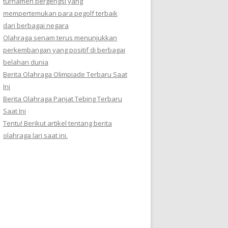
turnamen bergengsi yang
mempertemukan para pegolf terbaik
dari berbagai negara
Olahraga senam terus menunjukkan
perkembangan yang positif di berbagai
belahan dunia
Berita Olahraga Olimpiade Terbaru Saat
Ini
Berita Olahraga Panjat Tebing Terbaru
Saat Ini
Tentu! Berikut artikel tentang berita
olahraga lari saat ini.