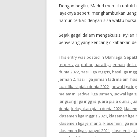
Dengan begitu, Madrid memilih untuk be
layaknya seperti menghamburkan uang.
namun terkait dengan sisa waktu bursa 
Sejak gagal dalam mengakuisisi Kylian 
penyerang yang kencang dikabarkan de
This entry was posted in
Olahraga
,
Sepak
terpercaya
,
daftar juara liga jerman
,
de la 
dunia 2022
,
hasil liga inggris
,
hasil liga ing
jerman 2
,
hasil liga jerman tadi malam
,
has
kualifikasi piala dunia 2022
,
jadwal liga ing
malam ini
,
jadwal liga jerman
,
jadwal liga 
langsung liga inggris
,
juara piala dunia
,
ju
dunia
,
kelayakan piala dunia 2022
,
klaseme
klasemen liga inggris 2021
,
klasemen liga i
klasemen liga jerman 2
,
klasemen liga jer
klasemen liga spanyol 2021
,
klasmen liga 