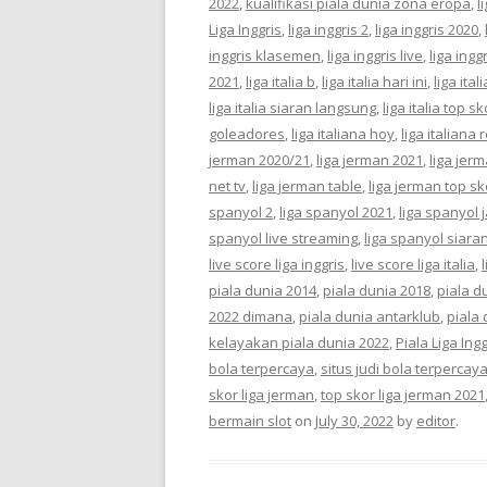
2022
,
kualifikasi piala dunia zona eropa
,
l
Liga Inggris
,
liga inggris 2
,
liga inggris 2020
,
inggris klasemen
,
liga inggris live
,
liga ingg
2021
,
liga italia b
,
liga italia hari ini
,
liga ita
liga italia siaran langsung
,
liga italia top sk
goleadores
,
liga italiana hoy
,
liga italiana
jerman 2020/21
,
liga jerman 2021
,
liga jer
net tv
,
liga jerman table
,
liga jerman top sk
spanyol 2
,
liga spanyol 2021
,
liga spanyol 
spanyol live streaming
,
liga spanyol siara
live score liga inggris
,
live score liga italia
,
piala dunia 2014
,
piala dunia 2018
,
piala d
2022 dimana
,
piala dunia antarklub
,
piala
kelayakan piala dunia 2022
,
Piala Liga Ingg
bola terpercaya
,
situs judi bola terpercay
skor liga jerman
,
top skor liga jerman 2021
bermain slot
on
July 30, 2022
by
editor
.