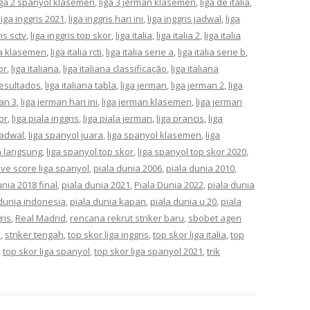
iga 2 spanyol klasemen
,
liga 3 jerman klasemen
,
liga de italia
,
liga inggris 2021
,
liga inggris hari ini
,
liga inggris jadwal
,
liga
ris sctv
,
liga inggris top skor
,
liga italia
,
liga italia 2
,
liga italia
lia klasemen
,
liga italia rcti
,
liga italia serie a
,
liga italia serie b
,
or
,
liga italiana
,
liga italiana classificação
,
liga italiana
 resultados
,
liga italiana tabla
,
liga jerman
,
liga jerman 2
,
liga
man 3
,
liga jerman hari ini
,
liga jerman klasemen
,
liga jerman
or
,
liga piala inggris
,
liga piala jerman
,
liga prancis
,
liga
jadwal
,
liga spanyol juara
,
liga spanyol klasemen
,
liga
n langsung
,
liga spanyol top skor
,
liga spanyol top skor 2020
,
live score liga spanyol
,
piala dunia 2006
,
piala dunia 2010
,
unia 2018 final
,
piala dunia 2021
,
Piala Dunia 2022
,
piala dunia
 dunia indonesia
,
piala dunia kapan
,
piala dunia u 20
,
piala
ris
,
Real Madrid
,
rencana rekrut striker baru
,
sbobet agen
a
,
striker tengah
,
top skor liga inggris
,
top skor liga italia
,
top
,
top skor liga spanyol
,
top skor liga spanyol 2021
,
trik