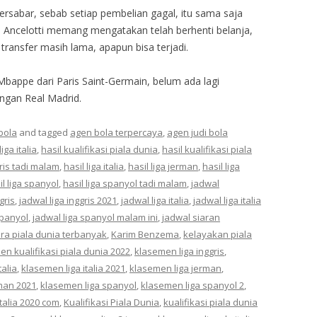
rsabar, sebab setiap pembelian gagal, itu sama saja
 Ancelotti memang mengatakan telah berhenti belanja,
transfer masih lama, apapun bisa terjadi.
Mbappe dari Paris Saint-Germain, belum ada lagi
ngan Real Madrid.
bola
and tagged
agen bola terpercaya
,
agen judi bola
liga italia
,
hasil kualifikasi piala dunia
,
hasil kualifikasi piala
gris tadi malam
,
hasil liga italia
,
hasil liga jerman
,
hasil liga
il liga spanyol
,
hasil liga spanyol tadi malam
,
jadwal
gris
,
jadwal liga inggris 2021
,
jadwal liga italia
,
jadwal liga italia
spanyol
,
jadwal liga spanyol malam ini
,
jadwal siaran
ara piala dunia terbanyak
,
Karim Benzema
,
kelayakan piala
n kualifikasi piala dunia 2022
,
klasemen liga inggris
,
talia
,
klasemen liga italia 2021
,
klasemen liga jerman
,
man 2021
,
klasemen liga spanyol
,
klasemen liga spanyol 2
,
italia 2020 com
,
Kualifikasi Piala Dunia
,
kualifikasi piala dunia