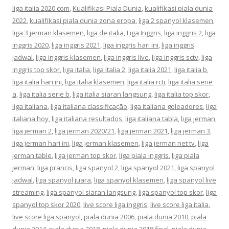
liga italia 2020 com
,
Kualifikasi Piala Dunia
,
kualifikasi piala dunia
2022
,
kualifikasi piala dunia zona eropa
,
liga 2 spanyol klasemen
,
liga 3 jerman klasemen
,
liga de italia
,
Liga Inggris
,
liga inggris 2
,
liga
inggris 2020
,
liga inggris 2021
,
liga inggris hari ini
,
liga inggris
jadwal
,
liga inggris klasemen
,
liga inggris live
,
liga inggris sctv
,
liga
inggris top skor
,
liga italia
,
liga italia 2
,
liga italia 2021
,
liga italia b
,
liga italia hari ini
,
liga italia klasemen
,
liga italia rcti
,
liga italia serie
a
,
liga italia serie b
,
liga italia siaran langsung
,
liga italia top skor
,
liga italiana
,
liga italiana classificação
,
liga italiana goleadores
,
liga
italiana hoy
,
liga italiana resultados
,
liga italiana tabla
,
liga jerman
,
liga jerman 2
,
liga jerman 2020/21
,
liga jerman 2021
,
liga jerman 3
,
liga jerman hari ini
,
liga jerman klasemen
,
liga jerman net tv
,
liga
jerman table
,
liga jerman top skor
,
liga piala inggris
,
liga piala
jerman
,
liga prancis
,
liga spanyol 2
,
liga spanyol 2021
,
liga spanyol
jadwal
,
liga spanyol juara
,
liga spanyol klasemen
,
liga spanyol live
streaming
,
liga spanyol siaran langsung
,
liga spanyol top skor
,
liga
spanyol top skor 2020
,
live score liga inggris
,
live score liga italia
,
live score liga spanyol
,
piala dunia 2006
,
piala dunia 2010
,
piala
dunia 2014
,
piala dunia 2018
,
piala dunia 2018 final
,
piala dunia