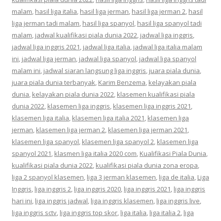
malam
,
hasil liga italia
,
hasil liga jerman
,
hasil liga jerman 2
,
hasil
liga jerman tadi malam
,
hasil liga spanyol
,
hasil liga spanyol tadi
malam
,
jadwal kualifikasi piala dunia 2022
,
jadwal liga inggris
,
jadwal liga inggris 2021
,
jadwal liga italia
,
jadwal liga italia malam
ini
,
jadwal liga jerman
,
jadwal liga spanyol
,
jadwal liga spanyol
malam ini
,
jadwal siaran langsung liga inggris
,
juara piala dunia
,
juara piala dunia terbanyak
,
Karim Benzema
,
kelayakan piala
dunia
,
kelayakan piala dunia 2022
,
klasemen kualifikasi piala
dunia 2022
,
klasemen liga inggris
,
klasemen liga inggris 2021
,
klasemen liga italia
,
klasemen liga italia 2021
,
klasemen liga
jerman
,
klasemen liga jerman 2
,
klasemen liga jerman 2021
,
klasemen liga spanyol
,
klasemen liga spanyol 2
,
klasemen liga
spanyol 2021
,
klasmen liga italia 2020 com
,
Kualifikasi Piala Dunia
,
kualifikasi piala dunia 2022
,
kualifikasi piala dunia zona eropa
,
liga 2 spanyol klasemen
,
liga 3 jerman klasemen
,
liga de italia
,
Liga
Inggris
,
liga inggris 2
,
liga inggris 2020
,
liga inggris 2021
,
liga inggris
hari ini
,
liga inggris jadwal
,
liga inggris klasemen
,
liga inggris live
,
liga inggris sctv
,
liga inggris top skor
,
liga italia
,
liga italia 2
,
liga