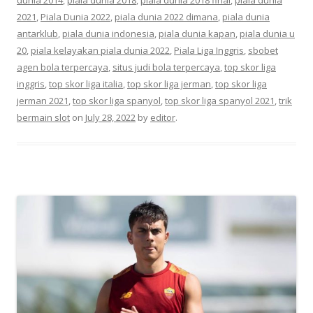
2021
,
Piala Dunia 2022
,
piala dunia 2022 dimana
,
piala dunia
antarklub
,
piala dunia indonesia
,
piala dunia kapan
,
piala dunia u
20
,
piala kelayakan piala dunia 2022
,
Piala Liga Inggris
,
sbobet
agen bola terpercaya
,
situs judi bola terpercaya
,
top skor liga
inggris
,
top skor liga italia
,
top skor liga jerman
,
top skor liga
jerman 2021
,
top skor liga spanyol
,
top skor liga spanyol 2021
,
trik
bermain slot
on
July 28, 2022
by
editor
.