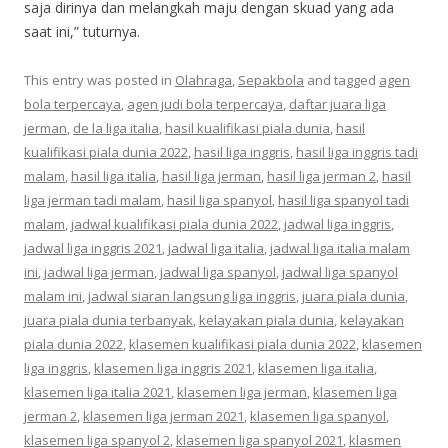
saja dirinya dan melangkah maju dengan skuad yang ada
saat ini,” tuturnya.
This entry was posted in
Olahraga
,
Sepakbola
and tagged
agen
bola terpercaya
,
agen judi bola terpercaya
,
daftar juara liga
jerman
,
de la liga italia
,
hasil kualifikasi piala dunia
,
hasil
kualifikasi piala dunia 2022
,
hasil liga inggris
,
hasil liga inggris tadi
malam
,
hasil liga italia
,
hasil liga jerman
,
hasil liga jerman 2
,
hasil
liga jerman tadi malam
,
hasil liga spanyol
,
hasil liga spanyol tadi
malam
,
jadwal kualifikasi piala dunia 2022
,
jadwal liga inggris
,
jadwal liga inggris 2021
,
jadwal liga italia
,
jadwal liga italia malam
ini
,
jadwal liga jerman
,
jadwal liga spanyol
,
jadwal liga spanyol
malam ini
,
jadwal siaran langsung liga inggris
,
juara piala dunia
,
juara piala dunia terbanyak
,
kelayakan piala dunia
,
kelayakan
piala dunia 2022
,
klasemen kualifikasi piala dunia 2022
,
klasemen
liga inggris
,
klasemen liga inggris 2021
,
klasemen liga italia
,
klasemen liga italia 2021
,
klasemen liga jerman
,
klasemen liga
jerman 2
,
klasemen liga jerman 2021
,
klasemen liga spanyol
,
klasemen liga spanyol 2
,
klasemen liga spanyol 2021
,
klasmen