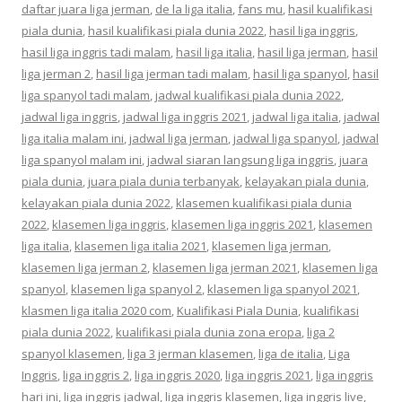
daftar juara liga jerman
,
de la liga italia
,
fans mu
,
hasil kualifikasi
piala dunia
,
hasil kualifikasi piala dunia 2022
,
hasil liga inggris
,
hasil liga inggris tadi malam
,
hasil liga italia
,
hasil liga jerman
,
hasil
liga jerman 2
,
hasil liga jerman tadi malam
,
hasil liga spanyol
,
hasil
liga spanyol tadi malam
,
jadwal kualifikasi piala dunia 2022
,
jadwal liga inggris
,
jadwal liga inggris 2021
,
jadwal liga italia
,
jadwal
liga italia malam ini
,
jadwal liga jerman
,
jadwal liga spanyol
,
jadwal
liga spanyol malam ini
,
jadwal siaran langsung liga inggris
,
juara
piala dunia
,
juara piala dunia terbanyak
,
kelayakan piala dunia
,
kelayakan piala dunia 2022
,
klasemen kualifikasi piala dunia
2022
,
klasemen liga inggris
,
klasemen liga inggris 2021
,
klasemen
liga italia
,
klasemen liga italia 2021
,
klasemen liga jerman
,
klasemen liga jerman 2
,
klasemen liga jerman 2021
,
klasemen liga
spanyol
,
klasemen liga spanyol 2
,
klasemen liga spanyol 2021
,
klasmen liga italia 2020 com
,
Kualifikasi Piala Dunia
,
kualifikasi
piala dunia 2022
,
kualifikasi piala dunia zona eropa
,
liga 2
spanyol klasemen
,
liga 3 jerman klasemen
,
liga de italia
,
Liga
Inggris
,
liga inggris 2
,
liga inggris 2020
,
liga inggris 2021
,
liga inggris
hari ini
,
liga inggris jadwal
,
liga inggris klasemen
,
liga inggris live
,