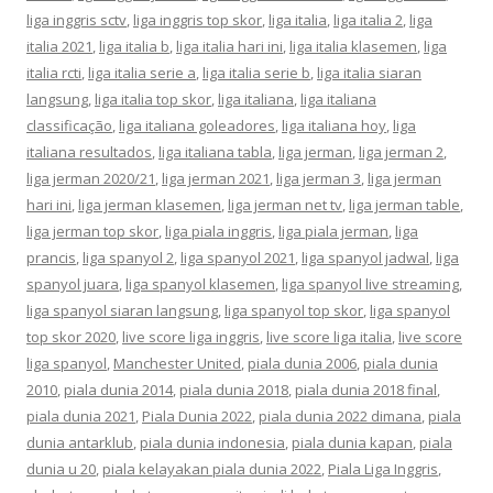
liga inggris sctv
,
liga inggris top skor
,
liga italia
,
liga italia 2
,
liga
italia 2021
,
liga italia b
,
liga italia hari ini
,
liga italia klasemen
,
liga
italia rcti
,
liga italia serie a
,
liga italia serie b
,
liga italia siaran
langsung
,
liga italia top skor
,
liga italiana
,
liga italiana
classificação
,
liga italiana goleadores
,
liga italiana hoy
,
liga
italiana resultados
,
liga italiana tabla
,
liga jerman
,
liga jerman 2
,
liga jerman 2020/21
,
liga jerman 2021
,
liga jerman 3
,
liga jerman
hari ini
,
liga jerman klasemen
,
liga jerman net tv
,
liga jerman table
,
liga jerman top skor
,
liga piala inggris
,
liga piala jerman
,
liga
prancis
,
liga spanyol 2
,
liga spanyol 2021
,
liga spanyol jadwal
,
liga
spanyol juara
,
liga spanyol klasemen
,
liga spanyol live streaming
,
liga spanyol siaran langsung
,
liga spanyol top skor
,
liga spanyol
top skor 2020
,
live score liga inggris
,
live score liga italia
,
live score
liga spanyol
,
Manchester United
,
piala dunia 2006
,
piala dunia
2010
,
piala dunia 2014
,
piala dunia 2018
,
piala dunia 2018 final
,
piala dunia 2021
,
Piala Dunia 2022
,
piala dunia 2022 dimana
,
piala
dunia antarklub
,
piala dunia indonesia
,
piala dunia kapan
,
piala
dunia u 20
,
piala kelayakan piala dunia 2022
,
Piala Liga Inggris
,