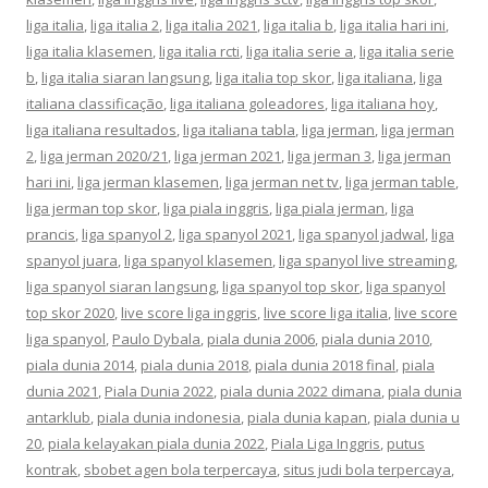
liga italia
,
liga italia 2
,
liga italia 2021
,
liga italia b
,
liga italia hari ini
,
liga italia klasemen
,
liga italia rcti
,
liga italia serie a
,
liga italia serie
b
,
liga italia siaran langsung
,
liga italia top skor
,
liga italiana
,
liga
italiana classificação
,
liga italiana goleadores
,
liga italiana hoy
,
liga italiana resultados
,
liga italiana tabla
,
liga jerman
,
liga jerman
2
,
liga jerman 2020/21
,
liga jerman 2021
,
liga jerman 3
,
liga jerman
hari ini
,
liga jerman klasemen
,
liga jerman net tv
,
liga jerman table
,
liga jerman top skor
,
liga piala inggris
,
liga piala jerman
,
liga
prancis
,
liga spanyol 2
,
liga spanyol 2021
,
liga spanyol jadwal
,
liga
spanyol juara
,
liga spanyol klasemen
,
liga spanyol live streaming
,
liga spanyol siaran langsung
,
liga spanyol top skor
,
liga spanyol
top skor 2020
,
live score liga inggris
,
live score liga italia
,
live score
liga spanyol
,
Paulo Dybala
,
piala dunia 2006
,
piala dunia 2010
,
piala dunia 2014
,
piala dunia 2018
,
piala dunia 2018 final
,
piala
dunia 2021
,
Piala Dunia 2022
,
piala dunia 2022 dimana
,
piala dunia
antarklub
,
piala dunia indonesia
,
piala dunia kapan
,
piala dunia u
20
,
piala kelayakan piala dunia 2022
,
Piala Liga Inggris
,
putus
kontrak
,
sbobet agen bola terpercaya
,
situs judi bola terpercaya
,