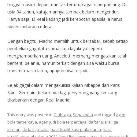
hingga musim depan, dan tak tertutup agar diperpanjang. Di
usia 34 tahun, katajamannya tampak belum mengendur.
Hanya saja, El Real kadang jadi kerepotan apabila ia harus
absen lantaran cedera.
Dengan begitu, Madrid memilih untuk bersabar, sebab setiap
pembelian gagal, itu sama saja layaknya seperti
menghamburkan uang. Ancelotti memang mengatakan telah
berhenti belanja, namun terkait dengan sisa waktu bursa
transfer masih lama, apapun bisa terjadi.
Sejak gagal dalam mengakuisisi Kylian Mbappe dari Paris
Saint-Germain, belum ada lagi penyerang yang kencang
dikabarkan dengan Real Madrid.
This entry was posted in
Olahraga
,
Sepakbola
and tagged
agen
bola terpercaya
,
agen judi bola terpercaya
,
daftar juara liga
jerman
,
de la liga italia
,
hasil kualifikasi piala dunia
,
hasil
kualifikasi piala dunia 2022
,
hasil liga inggris
,
hasil liga inggris tadi