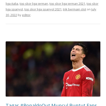
liga italia
,
top skor liga jerman
,
top skor liga jerman 2021
,
top skor
liga spanyol
,
top skor liga spanyol 2021
,
trik bermain slot
on
July
30, 2022
by
editor
.
Tagar #RonaldoOut Muncul Buntut Fans