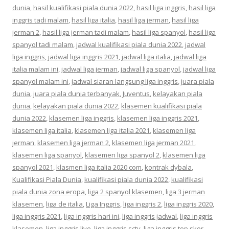
dunia
,
hasil kualifikasi piala dunia 2022
,
hasil liga inggris
,
hasil liga
inggris tadi malam
,
hasil liga italia
,
hasil liga jerman
,
hasil liga
jerman 2
,
hasil liga jerman tadi malam
,
hasil liga spanyol
,
hasil liga
spanyol tadi malam
,
jadwal kualifikasi piala dunia 2022
,
jadwal
liga inggris
,
jadwal liga inggris 2021
,
jadwal liga italia
,
jadwal liga
italia malam ini
,
jadwal liga jerman
,
jadwal liga spanyol
,
jadwal liga
spanyol malam ini
,
jadwal siaran langsung liga inggris
,
juara piala
dunia
,
juara piala dunia terbanyak
,
Juventus
,
kelayakan piala
dunia
,
kelayakan piala dunia 2022
,
klasemen kualifikasi piala
dunia 2022
,
klasemen liga inggris
,
klasemen liga inggris 2021
,
klasemen liga italia
,
klasemen liga italia 2021
,
klasemen liga
jerman
,
klasemen liga jerman 2
,
klasemen liga jerman 2021
,
klasemen liga spanyol
,
klasemen liga spanyol 2
,
klasemen liga
spanyol 2021
,
klasmen liga italia 2020 com
,
kontrak dybala
,
Kualifikasi Piala Dunia
,
kualifikasi piala dunia 2022
,
kualifikasi
piala dunia zona eropa
,
liga 2 spanyol klasemen
,
liga 3 jerman
klasemen
,
liga de italia
,
Liga Inggris
,
liga inggris 2
,
liga inggris 2020
,
liga inggris 2021
,
liga inggris hari ini
,
liga inggris jadwal
,
liga inggris
klasemen
,
liga inggris live
,
liga inggris sctv
,
liga inggris top skor
,