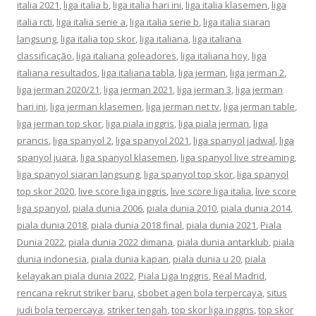
italia 2021
,
liga italia b
,
liga italia hari ini
,
liga italia klasemen
,
liga
italia rcti
,
liga italia serie a
,
liga italia serie b
,
liga italia siaran
langsung
,
liga italia top skor
,
liga italiana
,
liga italiana
classificação
,
liga italiana goleadores
,
liga italiana hoy
,
liga
italiana resultados
,
liga italiana tabla
,
liga jerman
,
liga jerman 2
,
liga jerman 2020/21
,
liga jerman 2021
,
liga jerman 3
,
liga jerman
hari ini
,
liga jerman klasemen
,
liga jerman net tv
,
liga jerman table
,
liga jerman top skor
,
liga piala inggris
,
liga piala jerman
,
liga
prancis
,
liga spanyol 2
,
liga spanyol 2021
,
liga spanyol jadwal
,
liga
spanyol juara
,
liga spanyol klasemen
,
liga spanyol live streaming
,
liga spanyol siaran langsung
,
liga spanyol top skor
,
liga spanyol
top skor 2020
,
live score liga inggris
,
live score liga italia
,
live score
liga spanyol
,
piala dunia 2006
,
piala dunia 2010
,
piala dunia 2014
,
piala dunia 2018
,
piala dunia 2018 final
,
piala dunia 2021
,
Piala
Dunia 2022
,
piala dunia 2022 dimana
,
piala dunia antarklub
,
piala
dunia indonesia
,
piala dunia kapan
,
piala dunia u 20
,
piala
kelayakan piala dunia 2022
,
Piala Liga Inggris
,
Real Madrid
,
rencana rekrut striker baru
,
sbobet agen bola terpercaya
,
situs
judi bola terpercaya
,
striker tengah
,
top skor liga inggris
,
top skor