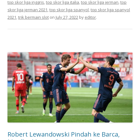
top skor liga inggris
,
top skor liga italia
,
top skor liga jerman
,
top
skor liga jerman 2021
,
top skor liga spanyol
,
top skor liga spanyol
2021
,
trik bermain slot
on
July 27, 2022
by
editor
.
Robert Lewandowski Pindah ke Barca,