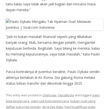
tahu kalau saya tidak akan jadi bagian dari rencana masa
depan mereka.”
“Jadi ini bukan masalah finansial seperti yang dikatakan
banyak orang. Klub, bersama dengan pelatih, mengambil
keputusan berbeda. Begitulah. Saya bilang ke mereka, kalau
itu memang keputusannya, saya tidak masalah,” kata Paulo
Dybala.
Pasca kontraknya di Juventus berakhir, Paulo Dybala sendiri
akhirnya berlabuh di AS Roma. Dia gabung Roma melalui
status bebas transfer dan dikontrak hingga 2025.
This entry was posted in
Olahraga
,
Sepakbola
and tagged
agen
bola terpercaya
,
agen judi bola terpercaya
,
bukan soal uang
,
daftar juara liga jerman
,
de la liga italia
,
hasil kualifikasi piala