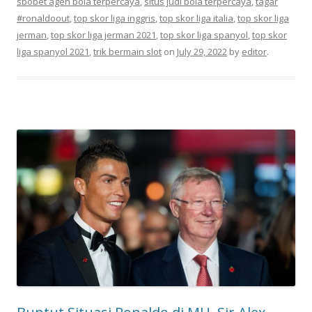
sbobet agen bola terpercaya
,
situs judi bola terpercaya
,
tagar
#ronaldoout
,
top skor liga inggris
,
top skor liga italia
,
top skor liga
jerman
,
top skor liga jerman 2021
,
top skor liga spanyol
,
top skor
liga spanyol 2021
,
trik bermain slot
on
July 29, 2022
by
editor
.