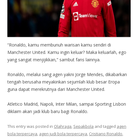
“Ronaldo, kamu membunuh warisan kamu sendiri di
Manchester United. Kamu ingin keluar? Maka keluarlah, ego
yang sangat menjijikkan,” sambut fans lainnya.
Ronaldo, melalui sang agen yakni Jorge Mendes, dikabarkan
tengah berusaha meyakinkan sejumlah klub besar Eropa
guna dapat merekrutnya dari Manchester United.
Atletico Madrid, Napoli, Inter Milan, sampai Sporting Lisbon
diklaim akan jadi klub baru bagi Ronaldo.
This entry was posted in
Olahraga
,
Sepakbola
and tagged
agen
bola terpercaya
,
agen judi bola terpercaya
,
Cristiano Ronaldo
,