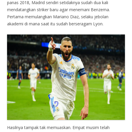
panas 2018, Madrid sendiri setidaknya sudah dua kali
mendatangkan striker baru agar menemani Benzema.
Pertama memulangkan Mariano Diaz, selaku jebolan
akademi di mana saat itu sudah berseragam Lyon.
Hasilnya tampak tak memuaskan. Empat musim telah