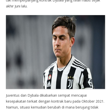
tak memperpanjang kontrak Dybala yang telah habis sejak
akhir Juni lalu.
Juventus dan Dybala dikabarkan sempat mencapai
kesepakatan terkait dengan kontrak baru pada Oktober 2021.
Namun, situasi kemudian berubah di mana berujung tidak