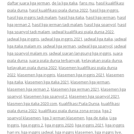
daftar juara liga jerman
,
de la liga italia
,
fans mu
,
hasil kualifikasi
piala dunia
,
hasil kualifikasi piala dunia 2022
,
hasil liga inggris
,
hasil liga inggris tadi malam
,
hasil liga italia
,
hasil liga jerman
,
hasil
liga jerman 2
,
hasil liga jerman tadi malam
,
hasil liga spanyol
,
hasil
liga spanyol tadi malam
,
jadwal kualifikasi piala dunia 2022
,
jadwal liga inggris
,
jadwal liga inggris 2021
,
jadwal liga italia
,
jadwal
liga italia malam ini
,
jadwal liga jerman
,
jadwal liga spanyol
,
jadwal
liga spanyol malam ini
,
jadwal siaran langsung liga inggris
,
juara
piala dunia
,
juara piala dunia terbanyak
,
kelayakan piala dunia
,
kelayakan piala dunia 2022
,
klasemen kualifikasi piala dunia
2022
,
klasemen liga inggris
,
klasemen liga inggris 2021
,
klasemen
liga italia
,
klasemen liga italia 2021
,
klasemen liga jerman
,
klasemen liga jerman 2
,
klasemen liga jerman 2021
,
klasemen liga
spanyol
,
klasemen liga spanyol 2
,
klasemen liga spanyol 2021
,
klasmen liga italia 2020 com
,
Kualifikasi Piala Dunia
,
kualifikasi
piala dunia 2022
,
kualifikasi piala dunia zona eropa
,
liga 2
spanyol klasemen
,
liga 3 jerman klasemen
,
liga de italia
,
Liga
Inggris
,
liga inggris 2
,
liga inggris 2020
,
liga inggris 2021
,
liga inggris
hari ini
,
liga inggris jadwal
,
liga inggris klasemen
,
liga inggris live
,