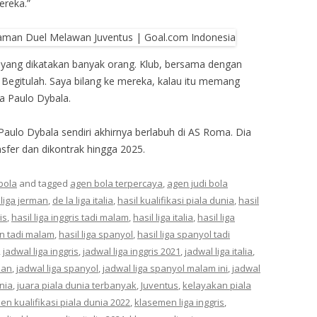
ereka.”
rti yang dikatakan banyak orang. Klub, bersama dengan
 Begitulah. Saya bilang ke mereka, kalau itu memang
a Paulo Dybala.
 Paulo Dybala sendiri akhirnya berlabuh di AS Roma. Dia
sfer dan dikontrak hingga 2025.
bola
and tagged
agen bola terpercaya
,
agen judi bola
 liga jerman
,
de la liga italia
,
hasil kualifikasi piala dunia
,
hasil
is
,
hasil liga inggris tadi malam
,
hasil liga italia
,
hasil liga
an tadi malam
,
hasil liga spanyol
,
hasil liga spanyol tadi
,
jadwal liga inggris
,
jadwal liga inggris 2021
,
jadwal liga italia
,
man
,
jadwal liga spanyol
,
jadwal liga spanyol malam ini
,
jadwal
nia
,
juara piala dunia terbanyak
,
Juventus
,
kelayakan piala
n kualifikasi piala dunia 2022
,
klasemen liga inggris
,