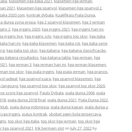
talia
,
klasemen liga italia 2021
,
klasemen liga jerman
,
man 2021
,
klasemen liga spanyol
,
klasemen liga spanyol 2
,
italia 2020 com
,
kontrak dybala
,
Kualifikasi Piala Dunia
,
ala dunia zona eropa
,
liga 2 spanyol klasemen
,
liga 3 jerman
ggris 2
,
liga inggris 2020
,
liga inggris 2021
,
liga inggris hari ini
,
iga inggris live
,
liga inggris sctv
,
liga inggris top skor
,
liga italia
,
italia hari ini
,
liga italia klasemen
,
liga italia rcti
,
liga italia serie
ung
,
liga italia top skor
,
liga italiana
,
liga italiana classificação
,
iga italiana resultados
,
liga italiana tabla
,
liga jerman
,
liga
2021
,
liga jerman 3
,
liga jerman hari ini
,
liga jerman klasemen
,
erman top skor
,
liga piala inggris
,
liga piala jerman
,
liga prancis
,
yol jadwal
,
liga spanyol juara
,
liga spanyol klasemen
,
liga
n langsung
,
liga spanyol top skor
,
liga spanyol top skor 2020
,
live score liga spanyol
,
Paulo Dybala
,
piala dunia 2006
,
piala
2018
,
piala dunia 2018 final
,
piala dunia 2021
,
Piala Dunia 2022
,
rklub
,
piala dunia indonesia
,
piala dunia kapan
,
piala dunia u
 Liga Inggris
,
putus kontrak
,
sbobet agen bola terpercaya
,
gris
,
top skor liga italia
,
top skor liga jerman
,
top skor liga
r liga spanyol 2021
,
trik bermain slot
on
July 27, 2022
by