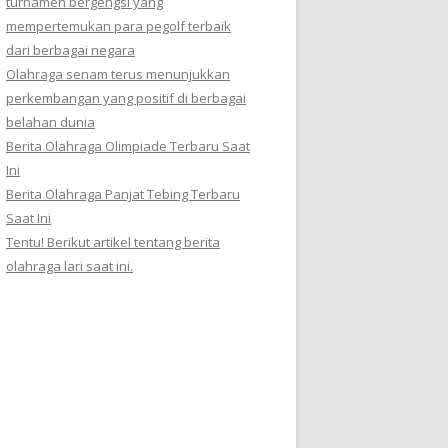
turnamen bergengsi yang
mempertemukan para pegolf terbaik
dari berbagai negara
Olahraga senam terus menunjukkan
perkembangan yang positif di berbagai
belahan dunia
Berita Olahraga Olimpiade Terbaru Saat
Ini
Berita Olahraga Panjat Tebing Terbaru
Saat Ini
Tentu! Berikut artikel tentang berita
olahraga lari saat ini.