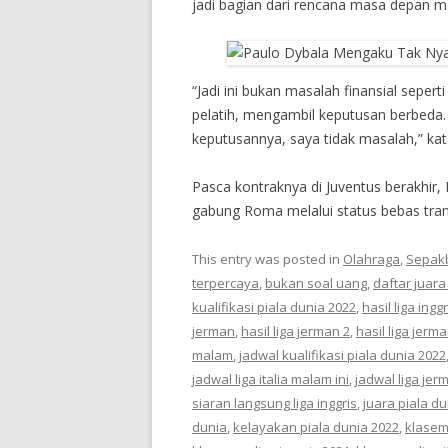
jadi bagian dari rencana masa depan m
“Jadi ini bukan masalah finansial sepe
pelatih, mengambil keputusan berbeda.
keputusannya, saya tidak masalah,” kat
Pasca kontraknya di Juventus berakhir,
gabung Roma melalui status bebas tran
This entry was posted in
Olahraga
,
Sepak
terpercaya
,
bukan soal uang
,
daftar juara
kualifikasi piala dunia 2022
,
hasil liga inggr
jerman
,
hasil liga jerman 2
,
hasil liga jerm
malam
,
jadwal kualifikasi piala dunia 2022
jadwal liga italia malam ini
,
jadwal liga jer
siaran langsung liga inggris
,
juara piala du
dunia
,
kelayakan piala dunia 2022
,
klaseme