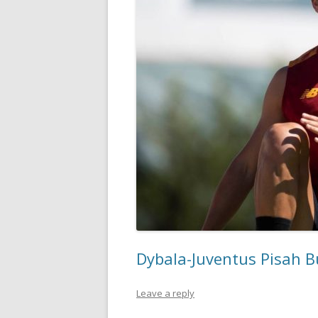
Dybala-Juventus Pisah 
Leave a reply