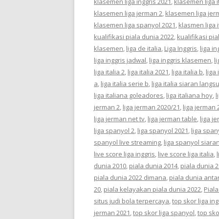
klasemen liga inggris 2021
,
klasemen liga i
klasemen liga jerman 2
,
klasemen liga jer
klasemen liga spanyol 2021
,
klasmen liga 
kualifikasi piala dunia 2022
,
kualifikasi pi
klasemen
,
liga de italia
,
Liga Inggris
,
liga in
liga inggris jadwal
,
liga inggris klasemen
,
l
liga italia 2
,
liga italia 2021
,
liga italia b
,
liga 
a
,
liga italia serie b
,
liga italia siaran langs
liga italiana goleadores
,
liga italiana hoy
,
l
jerman 2
,
liga jerman 2020/21
,
liga jerman 
liga jerman net tv
,
liga jerman table
,
liga j
liga spanyol 2
,
liga spanyol 2021
,
liga span
spanyol live streaming
,
liga spanyol siara
live score liga inggris
,
live score liga italia
,
dunia 2010
,
piala dunia 2014
,
piala dunia 
piala dunia 2022 dimana
,
piala dunia anta
20
,
piala kelayakan piala dunia 2022
,
Piala
situs judi bola terpercaya
,
top skor liga ing
jerman 2021
,
top skor liga spanyol
,
top sko