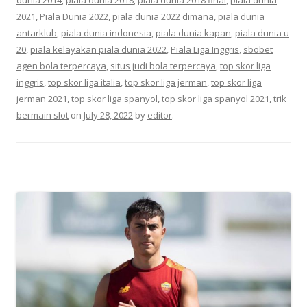
2021
,
Piala Dunia 2022
,
piala dunia 2022 dimana
,
piala dunia
antarklub
,
piala dunia indonesia
,
piala dunia kapan
,
piala dunia u
20
,
piala kelayakan piala dunia 2022
,
Piala Liga Inggris
,
sbobet
agen bola terpercaya
,
situs judi bola terpercaya
,
top skor liga
inggris
,
top skor liga italia
,
top skor liga jerman
,
top skor liga
jerman 2021
,
top skor liga spanyol
,
top skor liga spanyol 2021
,
trik
bermain slot
on
July 28, 2022
by
editor
.