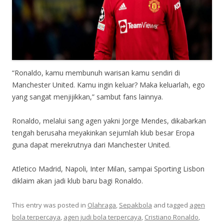
“Ronaldo, kamu membunuh warisan kamu sendiri di
Manchester United. Kamu ingin keluar? Maka keluarlah, ego
yang sangat menjijikkan,” sambut fans lainnya.
Ronaldo, melalui sang agen yakni Jorge Mendes, dikabarkan
tengah berusaha meyakinkan sejumlah klub besar Eropa
guna dapat merekrutnya dari Manchester United.
Atletico Madrid, Napoli, Inter Milan, sampai Sporting Lisbon
diklaim akan jadi klub baru bagi Ronaldo.
This entry was posted in
Olahraga
,
Sepakbola
and tagged
agen
bola terpercaya
,
agen judi bola terpercaya
,
Cristiano Ronaldo
,