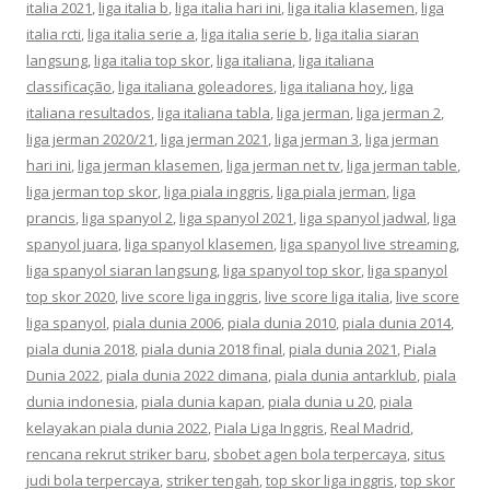
italia 2021
,
liga italia b
,
liga italia hari ini
,
liga italia klasemen
,
liga
italia rcti
,
liga italia serie a
,
liga italia serie b
,
liga italia siaran
langsung
,
liga italia top skor
,
liga italiana
,
liga italiana
classificação
,
liga italiana goleadores
,
liga italiana hoy
,
liga
italiana resultados
,
liga italiana tabla
,
liga jerman
,
liga jerman 2
,
liga jerman 2020/21
,
liga jerman 2021
,
liga jerman 3
,
liga jerman
hari ini
,
liga jerman klasemen
,
liga jerman net tv
,
liga jerman table
,
liga jerman top skor
,
liga piala inggris
,
liga piala jerman
,
liga
prancis
,
liga spanyol 2
,
liga spanyol 2021
,
liga spanyol jadwal
,
liga
spanyol juara
,
liga spanyol klasemen
,
liga spanyol live streaming
,
liga spanyol siaran langsung
,
liga spanyol top skor
,
liga spanyol
top skor 2020
,
live score liga inggris
,
live score liga italia
,
live score
liga spanyol
,
piala dunia 2006
,
piala dunia 2010
,
piala dunia 2014
,
piala dunia 2018
,
piala dunia 2018 final
,
piala dunia 2021
,
Piala
Dunia 2022
,
piala dunia 2022 dimana
,
piala dunia antarklub
,
piala
dunia indonesia
,
piala dunia kapan
,
piala dunia u 20
,
piala
kelayakan piala dunia 2022
,
Piala Liga Inggris
,
Real Madrid
,
rencana rekrut striker baru
,
sbobet agen bola terpercaya
,
situs
judi bola terpercaya
,
striker tengah
,
top skor liga inggris
,
top skor