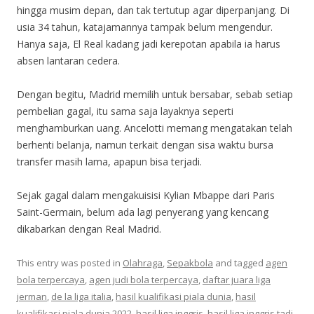
hingga musim depan, dan tak tertutup agar diperpanjang. Di
usia 34 tahun, katajamannya tampak belum mengendur.
Hanya saja, El Real kadang jadi kerepotan apabila ia harus
absen lantaran cedera.
Dengan begitu, Madrid memilih untuk bersabar, sebab setiap
pembelian gagal, itu sama saja layaknya seperti
menghamburkan uang. Ancelotti memang mengatakan telah
berhenti belanja, namun terkait dengan sisa waktu bursa
transfer masih lama, apapun bisa terjadi.
Sejak gagal dalam mengakuisisi Kylian Mbappe dari Paris
Saint-Germain, belum ada lagi penyerang yang kencang
dikabarkan dengan Real Madrid.
This entry was posted in
Olahraga
,
Sepakbola
and tagged
agen
bola terpercaya
,
agen judi bola terpercaya
,
daftar juara liga
jerman
,
de la liga italia
,
hasil kualifikasi piala dunia
,
hasil
kualifikasi piala dunia 2022
,
hasil liga inggris
,
hasil liga inggris tadi