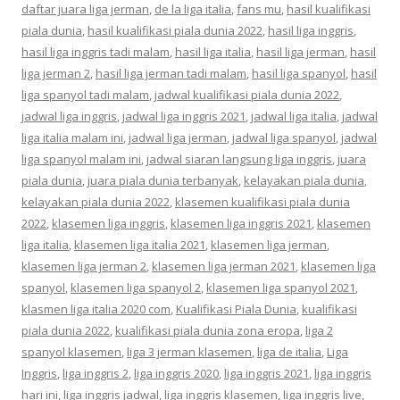
daftar juara liga jerman
,
de la liga italia
,
fans mu
,
hasil kualifikasi
piala dunia
,
hasil kualifikasi piala dunia 2022
,
hasil liga inggris
,
hasil liga inggris tadi malam
,
hasil liga italia
,
hasil liga jerman
,
hasil
liga jerman 2
,
hasil liga jerman tadi malam
,
hasil liga spanyol
,
hasil
liga spanyol tadi malam
,
jadwal kualifikasi piala dunia 2022
,
jadwal liga inggris
,
jadwal liga inggris 2021
,
jadwal liga italia
,
jadwal
liga italia malam ini
,
jadwal liga jerman
,
jadwal liga spanyol
,
jadwal
liga spanyol malam ini
,
jadwal siaran langsung liga inggris
,
juara
piala dunia
,
juara piala dunia terbanyak
,
kelayakan piala dunia
,
kelayakan piala dunia 2022
,
klasemen kualifikasi piala dunia
2022
,
klasemen liga inggris
,
klasemen liga inggris 2021
,
klasemen
liga italia
,
klasemen liga italia 2021
,
klasemen liga jerman
,
klasemen liga jerman 2
,
klasemen liga jerman 2021
,
klasemen liga
spanyol
,
klasemen liga spanyol 2
,
klasemen liga spanyol 2021
,
klasmen liga italia 2020 com
,
Kualifikasi Piala Dunia
,
kualifikasi
piala dunia 2022
,
kualifikasi piala dunia zona eropa
,
liga 2
spanyol klasemen
,
liga 3 jerman klasemen
,
liga de italia
,
Liga
Inggris
,
liga inggris 2
,
liga inggris 2020
,
liga inggris 2021
,
liga inggris
hari ini
,
liga inggris jadwal
,
liga inggris klasemen
,
liga inggris live
,