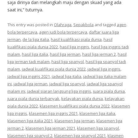
saja dirinya dan melangkah maju dengan skuad yang ada
saat ini,” tuturnya.
This entry was posted in
Olahraga
,
Sepakbola
and tagged
agen
bola terpercaya
,
agen judi bola terpercaya
,
daftar juara liga
jerman
,
de la liga italia
,
hasil kualifikasi piala dunia
,
hasil
kualifikasi piala dunia 2022
,
hasil liga inggris
,
hasil liga inggris tadi
malam
,
hasil liga italia
,
hasil liga jerman
,
hasil liga jerman 2
,
hasil
liga jerman tadi malam
,
hasil liga spanyol
,
hasil liga spanyol tadi
malam
,
jadwal kualifikasi piala dunia 2022
,
jadwal liga inggris
,
jadwal liga inggris 2021
,
jadwal liga italia
,
jadwal liga italia malam
ini
,
jadwal liga jerman
,
jadwal liga spanyol
,
jadwal liga spanyol
malam ini
,
jadwal siaran langsung liga inggris
,
juara piala dunia
,
juara piala dunia terbanyak
,
kelayakan piala dunia
,
kelayakan
piala dunia 2022
,
klasemen kualifikasi piala dunia 2022
,
klasemen
liga inggris
,
klasemen liga inggris 2021
,
klasemen liga italia
,
klasemen liga italia 2021
,
klasemen liga jerman
,
klasemen liga
jerman 2
,
klasemen liga jerman 2021
,
klasemen liga spanyol
,
klasemen liga spanyol 2
,
klasemen liga spanyol 2021
,
klasmen