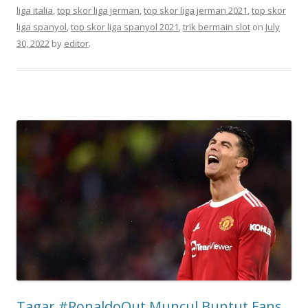
liga italia
,
top skor liga jerman
,
top skor liga jerman 2021
,
top skor
liga spanyol
,
top skor liga spanyol 2021
,
trik bermain slot
on
July
30, 2022
by
editor
.
Tagar #RonaldoOut Muncul Buntut Fans