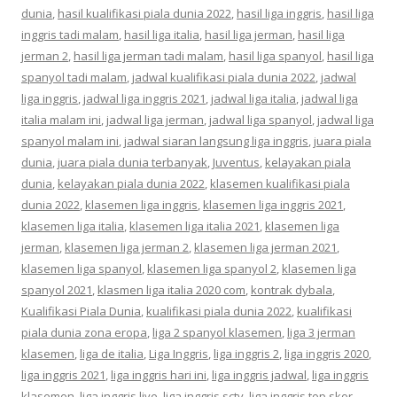
dunia
,
hasil kualifikasi piala dunia 2022
,
hasil liga inggris
,
hasil liga
inggris tadi malam
,
hasil liga italia
,
hasil liga jerman
,
hasil liga
jerman 2
,
hasil liga jerman tadi malam
,
hasil liga spanyol
,
hasil liga
spanyol tadi malam
,
jadwal kualifikasi piala dunia 2022
,
jadwal
liga inggris
,
jadwal liga inggris 2021
,
jadwal liga italia
,
jadwal liga
italia malam ini
,
jadwal liga jerman
,
jadwal liga spanyol
,
jadwal liga
spanyol malam ini
,
jadwal siaran langsung liga inggris
,
juara piala
dunia
,
juara piala dunia terbanyak
,
Juventus
,
kelayakan piala
dunia
,
kelayakan piala dunia 2022
,
klasemen kualifikasi piala
dunia 2022
,
klasemen liga inggris
,
klasemen liga inggris 2021
,
klasemen liga italia
,
klasemen liga italia 2021
,
klasemen liga
jerman
,
klasemen liga jerman 2
,
klasemen liga jerman 2021
,
klasemen liga spanyol
,
klasemen liga spanyol 2
,
klasemen liga
spanyol 2021
,
klasmen liga italia 2020 com
,
kontrak dybala
,
Kualifikasi Piala Dunia
,
kualifikasi piala dunia 2022
,
kualifikasi
piala dunia zona eropa
,
liga 2 spanyol klasemen
,
liga 3 jerman
klasemen
,
liga de italia
,
Liga Inggris
,
liga inggris 2
,
liga inggris 2020
,
liga inggris 2021
,
liga inggris hari ini
,
liga inggris jadwal
,
liga inggris
klasemen
,
liga inggris live
,
liga inggris sctv
,
liga inggris top skor
,