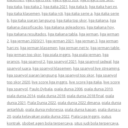
liga italia
,
liga italia 2
,
liga italia 2021
,
liga italia b
,
liga italia hari ini
,
liga italia klasemen
,
liga italia rcti
,
liga italia serie a
,
liga italia serie
b
,
liga italia siaran langsung
,
liga italia top skor
,
liga italiana
,
liga
italiana classificação
,
liga italiana goleadores
,
liga italiana hoy
,
liga italiana resultados
,
liga italiana tabla
,
liga jerman
,
liga jerman
2
,
liga jerman 2020/21
,
liga jerman 2021
,
liga jerman 3
,
liga jerman
hari ini
,
liga jerman klasemen
,
liga jerman net tv
,
liga jerman table
,
liga jerman top skor
,
liga piala inggris
,
liga piala jerman
,
liga
prancis
,
liga spanyol 2
,
liga spanyol 2021
,
liga spanyol jadwal
,
liga
spanyol juara
,
liga spanyol klasemen
,
liga spanyol live streaming
,
liga spanyol siaran langsung
,
liga spanyol top skor
,
liga spanyol
top skor 2020
,
live score liga inggris
,
live score liga italia
,
live score
liga spanyol
,
Paulo Dybala
,
piala dunia 2006
,
piala dunia 2010
,
piala dunia 2014
,
piala dunia 2018
,
piala dunia 2018 final
,
piala
dunia 2021
,
Piala Dunia 2022
,
piala dunia 2022 dimana
,
piala dunia
antarklub
,
piala dunia indonesia
,
piala dunia kapan
,
piala dunia u
20
,
piala kelayakan piala dunia 2022
,
Piala Liga Inggris
,
putus
kontrak
,
sbobet agen bola terpercaya
,
situs judi bola terpercaya
,