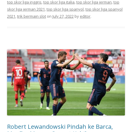
top skor liga inggris
,
top skor liga italia
,
top skor liga jerman
,
top
skor liga jerman 2021
,
top skor liga spanyol
,
top skor liga spanyol
2021
,
trik bermain slot
on
July 27, 2022
by
editor
.
Robert Lewandowski Pindah ke Barca,