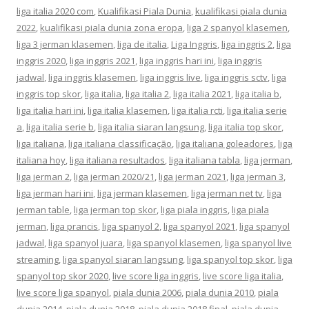
liga italia 2020 com
,
Kualifikasi Piala Dunia
,
kualifikasi piala dunia
2022
,
kualifikasi piala dunia zona eropa
,
liga 2 spanyol klasemen
,
liga 3 jerman klasemen
,
liga de italia
,
Liga Inggris
,
liga inggris 2
,
liga
inggris 2020
,
liga inggris 2021
,
liga inggris hari ini
,
liga inggris
jadwal
,
liga inggris klasemen
,
liga inggris live
,
liga inggris sctv
,
liga
inggris top skor
,
liga italia
,
liga italia 2
,
liga italia 2021
,
liga italia b
,
liga italia hari ini
,
liga italia klasemen
,
liga italia rcti
,
liga italia serie
a
,
liga italia serie b
,
liga italia siaran langsung
,
liga italia top skor
,
liga italiana
,
liga italiana classificação
,
liga italiana goleadores
,
liga
italiana hoy
,
liga italiana resultados
,
liga italiana tabla
,
liga jerman
,
liga jerman 2
,
liga jerman 2020/21
,
liga jerman 2021
,
liga jerman 3
,
liga jerman hari ini
,
liga jerman klasemen
,
liga jerman net tv
,
liga
jerman table
,
liga jerman top skor
,
liga piala inggris
,
liga piala
jerman
,
liga prancis
,
liga spanyol 2
,
liga spanyol 2021
,
liga spanyol
jadwal
,
liga spanyol juara
,
liga spanyol klasemen
,
liga spanyol live
streaming
,
liga spanyol siaran langsung
,
liga spanyol top skor
,
liga
spanyol top skor 2020
,
live score liga inggris
,
live score liga italia
,
live score liga spanyol
,
piala dunia 2006
,
piala dunia 2010
,
piala
dunia 2014
,
piala dunia 2018
,
piala dunia 2018 final
,
piala dunia