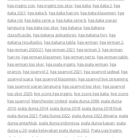
liga inggris sctv
,
liga inggris top skor
,
liga italia
,
liga italia 2
,
liga
italia 2021
,
liga italia b
,
liga italia hari ini
,
liga italia klasemen
,
liga
italia rcti
,
liga italia serie a
,
liga italia serie b
,
liga italia siaran
langsung
,
liga italia top skor
,
liga italiana
,
liga italiana
classificação
,
liga italiana goleadores
,
liga italiana hoy
,
liga
italiana resultados
,
liga italiana tabla
,
liga jerman
,
liga jerman 2
,
liga jerman 2020/21
,
liga jerman 2021
,
liga jerman 3
,
liga jerman
hari ini
,
liga jerman klasemen
,
liga jerman net tv
,
liga jerman table
,
liga jerman top skor
,
liga piala inggris
,
liga piala jerman
,
liga
prancis
,
liga spanyol 2
,
liga spanyol 2021
,
liga spanyol jadwal
,
liga
spanyol juara
,
liga spanyol klasemen
,
liga spanyol live streaming
,
liga spanyol siaran langsung
,
liga spanyol top skor
,
liga spanyol
top skor 2020
,
live score liga inggris
,
live score liga italia
,
live score
liga spanyol
,
Manchester United
,
piala dunia 2006
,
piala dunia
2010
,
piala dunia 2014
,
piala dunia 2018
,
piala dunia 2018 final
,
piala dunia 2021
,
Piala Dunia 2022
,
piala dunia 2022 dimana
,
piala
dunia antarklub
,
piala dunia indonesia
,
piala dunia kapan
,
piala
dunia u 20
,
piala kelayakan piala dunia 2022
,
Piala Liga Inggris
,