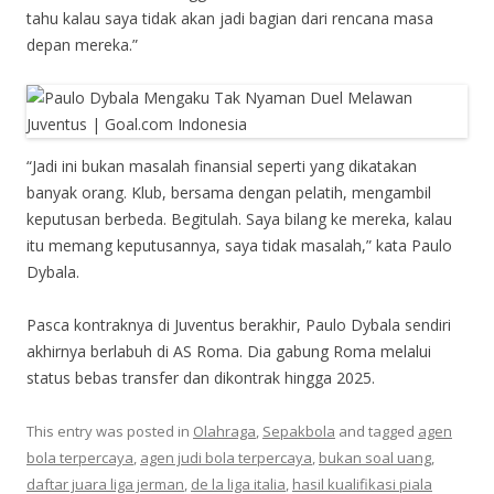
tahu kalau saya tidak akan jadi bagian dari rencana masa
depan mereka.”
“Jadi ini bukan masalah finansial seperti yang dikatakan
banyak orang. Klub, bersama dengan pelatih, mengambil
keputusan berbeda. Begitulah. Saya bilang ke mereka, kalau
itu memang keputusannya, saya tidak masalah,” kata Paulo
Dybala.
Pasca kontraknya di Juventus berakhir, Paulo Dybala sendiri
akhirnya berlabuh di AS Roma. Dia gabung Roma melalui
status bebas transfer dan dikontrak hingga 2025.
This entry was posted in
Olahraga
,
Sepakbola
and tagged
agen
bola terpercaya
,
agen judi bola terpercaya
,
bukan soal uang
,
daftar juara liga jerman
,
de la liga italia
,
hasil kualifikasi piala