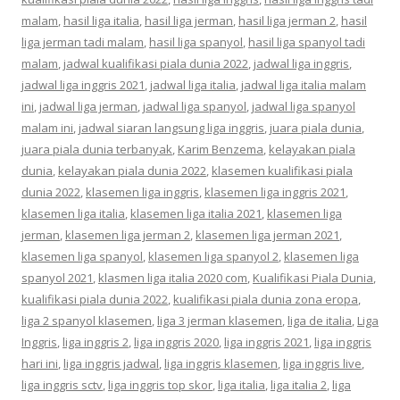
malam
,
hasil liga italia
,
hasil liga jerman
,
hasil liga jerman 2
,
hasil
liga jerman tadi malam
,
hasil liga spanyol
,
hasil liga spanyol tadi
malam
,
jadwal kualifikasi piala dunia 2022
,
jadwal liga inggris
,
jadwal liga inggris 2021
,
jadwal liga italia
,
jadwal liga italia malam
ini
,
jadwal liga jerman
,
jadwal liga spanyol
,
jadwal liga spanyol
malam ini
,
jadwal siaran langsung liga inggris
,
juara piala dunia
,
juara piala dunia terbanyak
,
Karim Benzema
,
kelayakan piala
dunia
,
kelayakan piala dunia 2022
,
klasemen kualifikasi piala
dunia 2022
,
klasemen liga inggris
,
klasemen liga inggris 2021
,
klasemen liga italia
,
klasemen liga italia 2021
,
klasemen liga
jerman
,
klasemen liga jerman 2
,
klasemen liga jerman 2021
,
klasemen liga spanyol
,
klasemen liga spanyol 2
,
klasemen liga
spanyol 2021
,
klasmen liga italia 2020 com
,
Kualifikasi Piala Dunia
,
kualifikasi piala dunia 2022
,
kualifikasi piala dunia zona eropa
,
liga 2 spanyol klasemen
,
liga 3 jerman klasemen
,
liga de italia
,
Liga
Inggris
,
liga inggris 2
,
liga inggris 2020
,
liga inggris 2021
,
liga inggris
hari ini
,
liga inggris jadwal
,
liga inggris klasemen
,
liga inggris live
,
liga inggris sctv
,
liga inggris top skor
,
liga italia
,
liga italia 2
,
liga