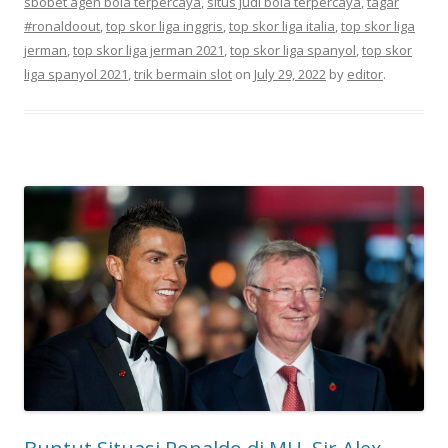
sbobet agen bola terpercaya
,
situs judi bola terpercaya
,
tagar
#ronaldoout
,
top skor liga inggris
,
top skor liga italia
,
top skor liga
jerman
,
top skor liga jerman 2021
,
top skor liga spanyol
,
top skor
liga spanyol 2021
,
trik bermain slot
on
July 29, 2022
by
editor
.