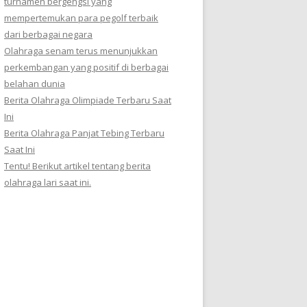
turnamen bergengsi yang
mempertemukan para pegolf terbaik
dari berbagai negara
Olahraga senam terus menunjukkan
perkembangan yang positif di berbagai
belahan dunia
Berita Olahraga Olimpiade Terbaru Saat
Ini
Berita Olahraga Panjat Tebing Terbaru
Saat Ini
Tentu! Berikut artikel tentang berita
olahraga lari saat ini.