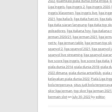
2022
,
kualifikasi piala dunia zona eropa
,
l
Liga Inggris
,
liga inggris 2
,
liga inggris 2020
,
inggris klasemen
,
liga inggris live
,
liga ingg
2021
,
liga italia b
,
liga italia hari ini
,
liga ita
liga italia siaran langsung
,
liga italia top sk
goleadores
,
liga italiana hoy
,
liga italiana
jerman 2020/21
,
liga jerman 2021
,
liga jer
net tv
,
liga jerman table
,
liga jerman top sk
spanyol 2
,
liga spanyol 2021
,
liga spanyol 
spanyol live streaming
,
liga spanyol siara
live score liga inggris
,
live score liga italia
,
piala dunia 2014
,
piala dunia 2018
,
piala d
2022 dimana
,
piala dunia antarklub
,
piala
kelayakan piala dunia 2022
,
Piala Liga Ingg
bola terpercaya
,
situs judi bola terpercay
skor liga jerman
,
top skor liga jerman 2021
bermain slot
on
July 30, 2022
by
editor
.