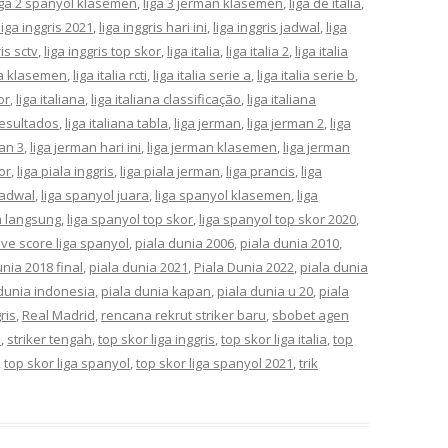
iga 2 spanyol klasemen
,
liga 3 jerman klasemen
,
liga de italia
,
liga inggris 2021
,
liga inggris hari ini
,
liga inggris jadwal
,
liga
ris sctv
,
liga inggris top skor
,
liga italia
,
liga italia 2
,
liga italia
lia klasemen
,
liga italia rcti
,
liga italia serie a
,
liga italia serie b
,
or
,
liga italiana
,
liga italiana classificação
,
liga italiana
 resultados
,
liga italiana tabla
,
liga jerman
,
liga jerman 2
,
liga
man 3
,
liga jerman hari ini
,
liga jerman klasemen
,
liga jerman
or
,
liga piala inggris
,
liga piala jerman
,
liga prancis
,
liga
jadwal
,
liga spanyol juara
,
liga spanyol klasemen
,
liga
n langsung
,
liga spanyol top skor
,
liga spanyol top skor 2020
,
live score liga spanyol
,
piala dunia 2006
,
piala dunia 2010
,
unia 2018 final
,
piala dunia 2021
,
Piala Dunia 2022
,
piala dunia
 dunia indonesia
,
piala dunia kapan
,
piala dunia u 20
,
piala
ris
,
Real Madrid
,
rencana rekrut striker baru
,
sbobet agen
a
,
striker tengah
,
top skor liga inggris
,
top skor liga italia
,
top
,
top skor liga spanyol
,
top skor liga spanyol 2021
,
trik