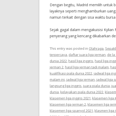
Dengan begitu, Madrid memilih untuk be
layaknya seperti menghamburkan uang.
namun terkait dengan sisa waktu bursa 
Sejak gagal dalam mengakuisisi Kylian 
penyerang yang kencang dikabarkan de
This entry was posted in
Olahraga
,
Sepak
terpercaya
,
daftar juara liga jerman
,
de la 
dunia 2022
,
hasil liga inggris
,
hasil liga ing
jerman 2
,
hasil liga jerman tadi malam
,
has
kualifikasi piala dunia 2022
,
jadwal liga ing
malam ini
,
jadwal liga jerman
,
jadwal liga 
langsung liga inggris
,
juara piala dunia
,
ju
dunia
,
kelayakan piala dunia 2022
,
klaseme
klasemen liga inggris 2021
,
klasemen liga i
klasemen liga jerman 2
,
klasemen liga jer
klasemen liga spanyol 2021
,
klasmen liga 