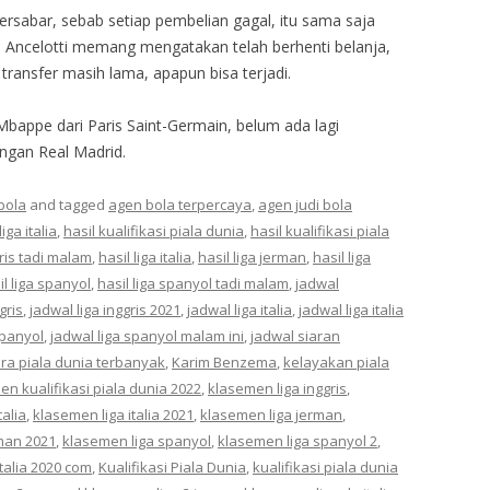
rsabar, sebab setiap pembelian gagal, itu sama saja
 Ancelotti memang mengatakan telah berhenti belanja,
transfer masih lama, apapun bisa terjadi.
Mbappe dari Paris Saint-Germain, belum ada lagi
ngan Real Madrid.
bola
and tagged
agen bola terpercaya
,
agen judi bola
liga italia
,
hasil kualifikasi piala dunia
,
hasil kualifikasi piala
gris tadi malam
,
hasil liga italia
,
hasil liga jerman
,
hasil liga
il liga spanyol
,
hasil liga spanyol tadi malam
,
jadwal
gris
,
jadwal liga inggris 2021
,
jadwal liga italia
,
jadwal liga italia
spanyol
,
jadwal liga spanyol malam ini
,
jadwal siaran
ara piala dunia terbanyak
,
Karim Benzema
,
kelayakan piala
n kualifikasi piala dunia 2022
,
klasemen liga inggris
,
talia
,
klasemen liga italia 2021
,
klasemen liga jerman
,
man 2021
,
klasemen liga spanyol
,
klasemen liga spanyol 2
,
italia 2020 com
,
Kualifikasi Piala Dunia
,
kualifikasi piala dunia