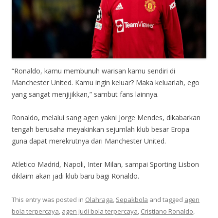
“Ronaldo, kamu membunuh warisan kamu sendiri di
Manchester United. Kamu ingin keluar? Maka keluarlah, ego
yang sangat menjijikkan,” sambut fans lainnya.
Ronaldo, melalui sang agen yakni Jorge Mendes, dikabarkan
tengah berusaha meyakinkan sejumlah klub besar Eropa
guna dapat merekrutnya dari Manchester United.
Atletico Madrid, Napoli, Inter Milan, sampai Sporting Lisbon
diklaim akan jadi klub baru bagi Ronaldo.
This entry was posted in
Olahraga
,
Sepakbola
and tagged
agen
bola terpercaya
,
agen judi bola terpercaya
,
Cristiano Ronaldo
,