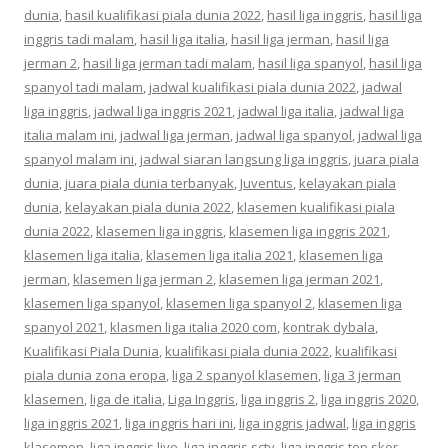
dunia
,
hasil kualifikasi piala dunia 2022
,
hasil liga inggris
,
hasil liga
inggris tadi malam
,
hasil liga italia
,
hasil liga jerman
,
hasil liga
jerman 2
,
hasil liga jerman tadi malam
,
hasil liga spanyol
,
hasil liga
spanyol tadi malam
,
jadwal kualifikasi piala dunia 2022
,
jadwal
liga inggris
,
jadwal liga inggris 2021
,
jadwal liga italia
,
jadwal liga
italia malam ini
,
jadwal liga jerman
,
jadwal liga spanyol
,
jadwal liga
spanyol malam ini
,
jadwal siaran langsung liga inggris
,
juara piala
dunia
,
juara piala dunia terbanyak
,
Juventus
,
kelayakan piala
dunia
,
kelayakan piala dunia 2022
,
klasemen kualifikasi piala
dunia 2022
,
klasemen liga inggris
,
klasemen liga inggris 2021
,
klasemen liga italia
,
klasemen liga italia 2021
,
klasemen liga
jerman
,
klasemen liga jerman 2
,
klasemen liga jerman 2021
,
klasemen liga spanyol
,
klasemen liga spanyol 2
,
klasemen liga
spanyol 2021
,
klasmen liga italia 2020 com
,
kontrak dybala
,
Kualifikasi Piala Dunia
,
kualifikasi piala dunia 2022
,
kualifikasi
piala dunia zona eropa
,
liga 2 spanyol klasemen
,
liga 3 jerman
klasemen
,
liga de italia
,
Liga Inggris
,
liga inggris 2
,
liga inggris 2020
,
liga inggris 2021
,
liga inggris hari ini
,
liga inggris jadwal
,
liga inggris
klasemen
,
liga inggris live
,
liga inggris sctv
,
liga inggris top skor
,