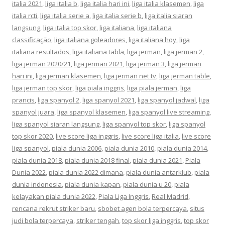
italia 2021
,
liga italia b
,
liga italia hari ini
,
liga italia klasemen
,
liga
italia rcti
,
liga italia serie a
,
liga italia serie b
,
liga italia siaran
langsung
,
liga italia top skor
,
liga italiana
,
liga italiana
classificação
,
liga italiana goleadores
,
liga italiana hoy
,
liga
italiana resultados
,
liga italiana tabla
,
liga jerman
,
liga jerman 2
,
liga jerman 2020/21
,
liga jerman 2021
,
liga jerman 3
,
liga jerman
hari ini
,
liga jerman klasemen
,
liga jerman net tv
,
liga jerman table
,
liga jerman top skor
,
liga piala inggris
,
liga piala jerman
,
liga
prancis
,
liga spanyol 2
,
liga spanyol 2021
,
liga spanyol jadwal
,
liga
spanyol juara
,
liga spanyol klasemen
,
liga spanyol live streaming
,
liga spanyol siaran langsung
,
liga spanyol top skor
,
liga spanyol
top skor 2020
,
live score liga inggris
,
live score liga italia
,
live score
liga spanyol
,
piala dunia 2006
,
piala dunia 2010
,
piala dunia 2014
,
piala dunia 2018
,
piala dunia 2018 final
,
piala dunia 2021
,
Piala
Dunia 2022
,
piala dunia 2022 dimana
,
piala dunia antarklub
,
piala
dunia indonesia
,
piala dunia kapan
,
piala dunia u 20
,
piala
kelayakan piala dunia 2022
,
Piala Liga Inggris
,
Real Madrid
,
rencana rekrut striker baru
,
sbobet agen bola terpercaya
,
situs
judi bola terpercaya
,
striker tengah
,
top skor liga inggris
,
top skor