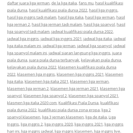
daftar juara liga jerman
,
de la liga italia
,
fans mu
,
hasil kualifikasi
piala dunia
,
hasil kualifikasi piala dunia 2022
,
hasil liga inggris
,
hasil liga inggris tadi malam
,
hasil liga italia
,
hasil liga jerman
,
hasil
liga jerman 2
,
hasil liga jerman tadi malam
,
hasil liga spanyol
,
hasil
liga spanyol tadi malam
,
jadwal kualifikasi piala dunia 2022
,
jadwal liga inggris
,
jadwal liga inggris 2021
,
jadwal liga italia
,
jadwal
liga italia malam ini
,
jadwal liga jerman
,
jadwal liga spanyol
,
jadwal
liga spanyol malam ini
,
jadwal siaran langsung liga inggris
,
juara
piala dunia
,
juara piala dunia terbanyak
,
kelayakan piala dunia
,
kelayakan piala dunia 2022
,
klasemen kualifikasi piala dunia
2022
,
klasemen liga inggris
,
klasemen liga inggris 2021
,
klasemen
liga italia
,
klasemen liga italia 2021
,
klasemen liga jerman
,
klasemen liga jerman 2
,
klasemen liga jerman 2021
,
klasemen liga
spanyol
,
klasemen liga spanyol 2
,
klasemen liga spanyol 2021
,
klasmen liga italia 2020 com
,
Kualifikasi Piala Dunia
,
kualifikasi
piala dunia 2022
,
kualifikasi piala dunia zona eropa
,
liga 2
spanyol klasemen
,
liga 3 jerman klasemen
,
liga de italia
,
Liga
Inggris
,
liga inggris 2
,
liga inggris 2020
,
liga inggris 2021
,
liga inggris
hari ini
,
liga inggris jadwal
,
liga inggris klasemen
,
liga inggris live
,