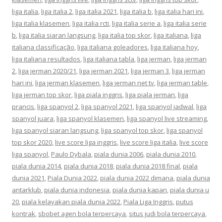
liga italia
,
liga italia 2
,
liga italia 2021
,
liga italia b
,
liga italia hari ini
,
liga italia klasemen
,
liga italia rcti
,
liga italia serie a
,
liga italia serie
b
,
liga italia siaran langsung
,
liga italia top skor
,
liga italiana
,
liga
italiana classificação
,
liga italiana goleadores
,
liga italiana hoy
,
liga italiana resultados
,
liga italiana tabla
,
liga jerman
,
liga jerman
2
,
liga jerman 2020/21
,
liga jerman 2021
,
liga jerman 3
,
liga jerman
hari ini
,
liga jerman klasemen
,
liga jerman net tv
,
liga jerman table
,
liga jerman top skor
,
liga piala inggris
,
liga piala jerman
,
liga
prancis
,
liga spanyol 2
,
liga spanyol 2021
,
liga spanyol jadwal
,
liga
spanyol juara
,
liga spanyol klasemen
,
liga spanyol live streaming
,
liga spanyol siaran langsung
,
liga spanyol top skor
,
liga spanyol
top skor 2020
,
live score liga inggris
,
live score liga italia
,
live score
liga spanyol
,
Paulo Dybala
,
piala dunia 2006
,
piala dunia 2010
,
piala dunia 2014
,
piala dunia 2018
,
piala dunia 2018 final
,
piala
dunia 2021
,
Piala Dunia 2022
,
piala dunia 2022 dimana
,
piala dunia
antarklub
,
piala dunia indonesia
,
piala dunia kapan
,
piala dunia u
20
,
piala kelayakan piala dunia 2022
,
Piala Liga Inggris
,
putus
kontrak
,
sbobet agen bola terpercaya
,
situs judi bola terpercaya
,