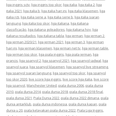
liga inggris sctv
,
liga inggris top skor
,
liga italia
,
liga italia 2
,
liga
italia 2021
,
liga italia b
,
liga italia hari ini
,
liga italia klasemen
,
liga
italia rcti
,
liga italia serie a
,
liga italia serie b
,
liga italia siaran
langsung
,
liga italia top skor
,
liga italiana
,
liga italiana
classificação
,
liga italiana goleadores
,
liga italiana hoy
,
liga
italiana resultados
,
liga italiana tabla
,
liga jerman
,
liga jerman 2
,
liga jerman 2020/21
,
liga jerman 2021
,
liga jerman 3
,
liga jerman
hari ini
,
liga jerman klasemen
,
liga jerman net tv
,
liga jerman table
,
liga jerman top skor
,
liga piala inggris
,
liga piala jerman
,
liga
prancis
,
liga spanyol 2
,
liga spanyol 2021
,
liga spanyol jadwal
,
liga
spanyol juara
,
liga spanyol klasemen
,
liga spanyol live streaming
,
liga spanyol siaran langsung
,
liga spanyol top skor
,
liga spanyol
top skor 2020
,
live score liga inggris
,
live score liga italia
,
live score
liga spanyol
,
Manchester United
,
piala dunia 2006
,
piala dunia
2010
,
piala dunia 2014
,
piala dunia 2018
,
piala dunia 2018 final
,
piala dunia 2021
,
Piala Dunia 2022
,
piala dunia 2022 dimana
,
piala
dunia antarklub
,
piala dunia indonesia
,
piala dunia kapan
,
piala
dunia u 20
,
piala kelayakan piala dunia 2022
,
Piala Liga Inggris
,