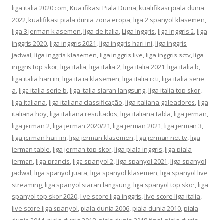
liga italia 2020 com
,
Kualifikasi Piala Dunia
,
kualifikasi piala dunia
2022
,
kualifikasi piala dunia zona eropa
,
liga 2 spanyol klasemen
,
liga 3 jerman klasemen
,
liga de italia
,
Liga Inggris
,
liga inggris 2
,
liga
inggris 2020
,
liga inggris 2021
,
liga inggris hari ini
,
liga inggris
jadwal
,
liga inggris klasemen
,
liga inggris live
,
liga inggris sctv
,
liga
inggris top skor
,
liga italia
,
liga italia 2
,
liga italia 2021
,
liga italia b
,
liga italia hari ini
,
liga italia klasemen
,
liga italia rcti
,
liga italia serie
a
,
liga italia serie b
,
liga italia siaran langsung
,
liga italia top skor
,
liga italiana
,
liga italiana classificação
,
liga italiana goleadores
,
liga
italiana hoy
,
liga italiana resultados
,
liga italiana tabla
,
liga jerman
,
liga jerman 2
,
liga jerman 2020/21
,
liga jerman 2021
,
liga jerman 3
,
liga jerman hari ini
,
liga jerman klasemen
,
liga jerman net tv
,
liga
jerman table
,
liga jerman top skor
,
liga piala inggris
,
liga piala
jerman
,
liga prancis
,
liga spanyol 2
,
liga spanyol 2021
,
liga spanyol
jadwal
,
liga spanyol juara
,
liga spanyol klasemen
,
liga spanyol live
streaming
,
liga spanyol siaran langsung
,
liga spanyol top skor
,
liga
spanyol top skor 2020
,
live score liga inggris
,
live score liga italia
,
live score liga spanyol
,
piala dunia 2006
,
piala dunia 2010
,
piala
dunia 2014
,
piala dunia 2018
,
piala dunia 2018 final
,
piala dunia