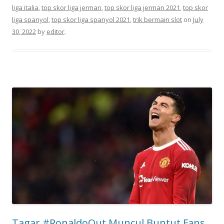
liga italia
,
top skor liga jerman
,
top skor liga jerman 2021
,
top skor
liga spanyol
,
top skor liga spanyol 2021
,
trik bermain slot
on
July
30, 2022
by
editor
.
Tagar #RonaldoOut Muncul Buntut Fans