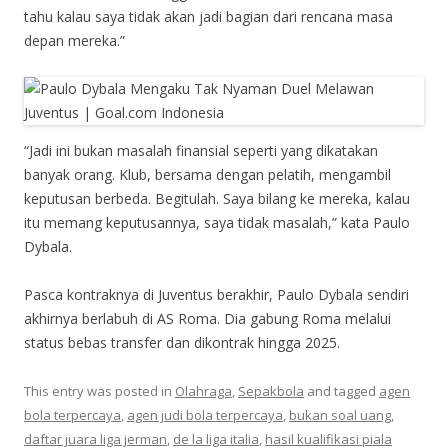
tahu kalau saya tidak akan jadi bagian dari rencana masa
depan mereka.”
“Jadi ini bukan masalah finansial seperti yang dikatakan
banyak orang. Klub, bersama dengan pelatih, mengambil
keputusan berbeda. Begitulah. Saya bilang ke mereka, kalau
itu memang keputusannya, saya tidak masalah,” kata Paulo
Dybala.
Pasca kontraknya di Juventus berakhir, Paulo Dybala sendiri
akhirnya berlabuh di AS Roma. Dia gabung Roma melalui
status bebas transfer dan dikontrak hingga 2025.
This entry was posted in
Olahraga
,
Sepakbola
and tagged
agen
bola terpercaya
,
agen judi bola terpercaya
,
bukan soal uang
,
daftar juara liga jerman
,
de la liga italia
,
hasil kualifikasi piala