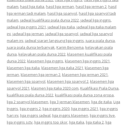
malam
,
hasil liga italia
,
hasil liga jerman
,
hasil liga jerman 2
,
hasil
liga jerman tadi malam
,
hasil liga spanyol
,
hasil liga spanyol tadi
malam
,
jadwal kualifikasi piala dunia 2022
,
jadwal liga inggris
,
jadwal liga inggris 2021
,
jadwal liga italia
,
jadwal liga italia malam
ini
,
jadwal liga jerman
,
jadwal liga spanyol
,
jadwal liga spanyol
malam ini
,
jadwal siaran langsung liga inggris
,
juara piala dunia
,
juara piala dunia terbanyak
,
Karim Benzema
,
kelayakan piala
dunia
,
kelayakan piala dunia 2022
,
klasemen kualifikasi piala
dunia 2022
,
klasemen liga inggris
,
klasemen liga inggris 2021
,
klasemen liga italia
,
klasemen liga italia 2021
,
klasemen liga
jerman
,
klasemen liga jerman 2
,
klasemen liga jerman 2021
,
klasemen liga spanyol
,
klasemen liga spanyol 2
,
klasemen liga
spanyol 2021
,
klasmen liga italia 2020 com
,
Kualifikasi Piala Dunia
,
kualifikasi piala dunia 2022
,
kualifikasi piala dunia zona eropa
,
liga 2 spanyol klasemen
,
liga 3 jerman klasemen
,
liga de italia
,
Liga
Inggris
,
liga inggris 2
,
liga inggris 2020
,
liga inggris 2021
,
liga inggris
hari ini
,
liga inggris jadwal
,
liga inggris klasemen
,
liga inggris live
,
liga inggris sctv
,
liga inggris top skor
,
liga italia
,
liga italia 2
,
liga