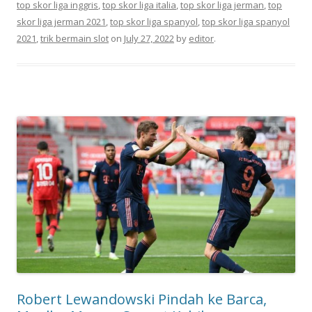
top skor liga inggris
,
top skor liga italia
,
top skor liga jerman
,
top
skor liga jerman 2021
,
top skor liga spanyol
,
top skor liga spanyol
2021
,
trik bermain slot
on
July 27, 2022
by
editor
.
Robert Lewandowski Pindah ke Barca,