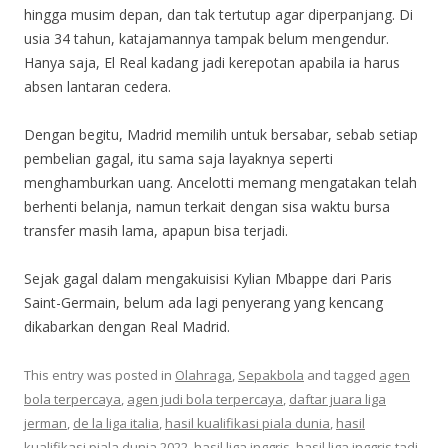
hingga musim depan, dan tak tertutup agar diperpanjang. Di
usia 34 tahun, katajamannya tampak belum mengendur.
Hanya saja, El Real kadang jadi kerepotan apabila ia harus
absen lantaran cedera.
Dengan begitu, Madrid memilih untuk bersabar, sebab setiap
pembelian gagal, itu sama saja layaknya seperti
menghamburkan uang. Ancelotti memang mengatakan telah
berhenti belanja, namun terkait dengan sisa waktu bursa
transfer masih lama, apapun bisa terjadi.
Sejak gagal dalam mengakuisisi Kylian Mbappe dari Paris
Saint-Germain, belum ada lagi penyerang yang kencang
dikabarkan dengan Real Madrid.
This entry was posted in
Olahraga
,
Sepakbola
and tagged
agen
bola terpercaya
,
agen judi bola terpercaya
,
daftar juara liga
jerman
,
de la liga italia
,
hasil kualifikasi piala dunia
,
hasil
kualifikasi piala dunia 2022
,
hasil liga inggris
,
hasil liga inggris tadi