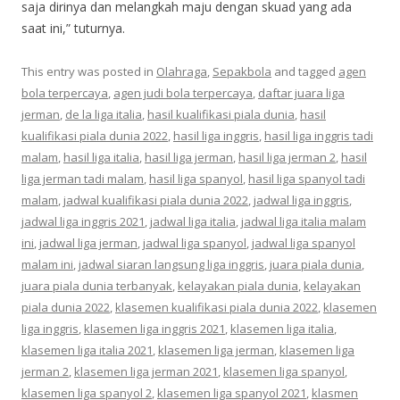
saja dirinya dan melangkah maju dengan skuad yang ada
saat ini,” tuturnya.
This entry was posted in
Olahraga
,
Sepakbola
and tagged
agen
bola terpercaya
,
agen judi bola terpercaya
,
daftar juara liga
jerman
,
de la liga italia
,
hasil kualifikasi piala dunia
,
hasil
kualifikasi piala dunia 2022
,
hasil liga inggris
,
hasil liga inggris tadi
malam
,
hasil liga italia
,
hasil liga jerman
,
hasil liga jerman 2
,
hasil
liga jerman tadi malam
,
hasil liga spanyol
,
hasil liga spanyol tadi
malam
,
jadwal kualifikasi piala dunia 2022
,
jadwal liga inggris
,
jadwal liga inggris 2021
,
jadwal liga italia
,
jadwal liga italia malam
ini
,
jadwal liga jerman
,
jadwal liga spanyol
,
jadwal liga spanyol
malam ini
,
jadwal siaran langsung liga inggris
,
juara piala dunia
,
juara piala dunia terbanyak
,
kelayakan piala dunia
,
kelayakan
piala dunia 2022
,
klasemen kualifikasi piala dunia 2022
,
klasemen
liga inggris
,
klasemen liga inggris 2021
,
klasemen liga italia
,
klasemen liga italia 2021
,
klasemen liga jerman
,
klasemen liga
jerman 2
,
klasemen liga jerman 2021
,
klasemen liga spanyol
,
klasemen liga spanyol 2
,
klasemen liga spanyol 2021
,
klasmen