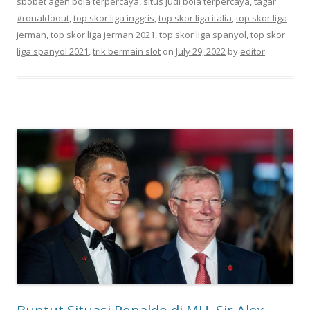
sbobet agen bola terpercaya
,
situs judi bola terpercaya
,
tagar
#ronaldoout
,
top skor liga inggris
,
top skor liga italia
,
top skor liga
jerman
,
top skor liga jerman 2021
,
top skor liga spanyol
,
top skor
liga spanyol 2021
,
trik bermain slot
on
July 29, 2022
by
editor
.