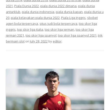
2021
,
Piala Dunia 2022
,
piala dunia 2022 dimana
,
piala dunia
antarklub
,
piala dunia indonesia
,
piala dunia kapan
,
piala dunia u
20
,
piala kelayakan piala dunia 2022
,
Piala Liga Inggris
,
sbobet
agen bola terpercaya
,
situs judi bola terpercaya
,
top skor liga
inggris
,
top skor liga italia
,
top skor liga jerman
,
top skor liga
jerman 2021
,
top skor liga spanyol
,
top skor liga spanyol 2021
,
trik
bermain slot
on
July 28, 2022
by
editor
.