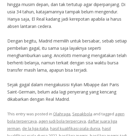
hingga musim depan, dan tak tertutup agar diperpanjang. Di
usia 34 tahun, katajamannya tampak belum mengendur.
Hanya saja, El Real kadang jadi kerepotan apabila ia harus
absen lantaran cedera.
Dengan begitu, Madrid memilih untuk bersabar, sebab setiap
pembelian gagal, itu sama saja layaknya seperti
menghamburkan uang. Ancelotti memang mengatakan telah
berhenti belanja, namun terkait dengan sisa waktu bursa
transfer masih lama, apapun bisa terjadi.
Sejak gagal dalam mengakuisisi Kylian Mbappe dari Paris
Saint-Germain, belum ada lagi penyerang yang kencang
dikabarkan dengan Real Madrid.
This entry was posted in
Olahraga
,
Sepakbola
and tagged
agen
bola terpercaya
,
agen judi bola terpercaya
,
daftar juara liga
jerman
,
de la liga italia
,
hasil kualifikasi piala dunia
,
hasil
kualifikasi piala dunia 2022
,
hasil liga inggris
,
hasil liga inggris tadi