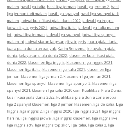
malam
,
hasil liga italia
,
hasil liga jerman
,
hasil liga jerman 2
,
hasil
liga jerman tadi malam
,
hasil liga spanyol
,
hasil liga spanyol tadi
malam
,
jadwal kualifikasi piala dunia 2022
,
jadwal liga inggris
,
jadwal liga inggris 2021
,
jadwal liga italia
,
jadwal liga italia malam
ini
,
jadwal liga jerman
,
jadwal liga spanyol
,
jadwal liga spanyol
malam ini
,
jadwal siaran langsung liga inggris
,
juara piala dunia
,
juara piala dunia terbanyak
,
Karim Benzema
,
kelayakan piala
dunia
,
kelayakan piala dunia 2022
,
klasemen kualifikasi piala
dunia 2022
,
klasemen liga inggris
,
klasemen liga inggris 2021
,
klasemen liga italia
,
klasemen liga italia 2021
,
klasemen liga
jerman
,
klasemen liga jerman 2
,
klasemen liga jerman 2021
,
klasemen liga spanyol
,
klasemen liga spanyol 2
,
klasemen liga
spanyol 2021
,
klasmen liga italia 2020 com
,
Kualifikasi Piala Dunia
,
kualifikasi piala dunia 2022
,
kualifikasi piala dunia zona eropa
,
liga 2 spanyol klasemen
,
liga 3 jerman klasemen
,
liga de italia
,
Liga
Inggris
,
liga inggris 2
,
liga inggris 2020
,
liga inggris 2021
,
liga inggris
hari ini
,
liga inggris jadwal
,
liga inggris klasemen
,
liga inggris live
,
liga inggris sctv
,
liga inggris top skor
,
liga italia
,
liga italia 2
,
liga