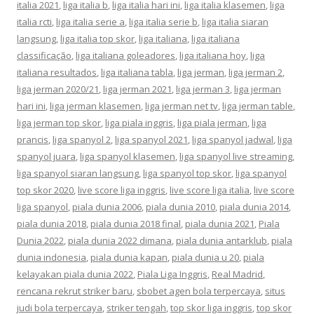
italia 2021
,
liga italia b
,
liga italia hari ini
,
liga italia klasemen
,
liga
italia rcti
,
liga italia serie a
,
liga italia serie b
,
liga italia siaran
langsung
,
liga italia top skor
,
liga italiana
,
liga italiana
classificação
,
liga italiana goleadores
,
liga italiana hoy
,
liga
italiana resultados
,
liga italiana tabla
,
liga jerman
,
liga jerman 2
,
liga jerman 2020/21
,
liga jerman 2021
,
liga jerman 3
,
liga jerman
hari ini
,
liga jerman klasemen
,
liga jerman net tv
,
liga jerman table
,
liga jerman top skor
,
liga piala inggris
,
liga piala jerman
,
liga
prancis
,
liga spanyol 2
,
liga spanyol 2021
,
liga spanyol jadwal
,
liga
spanyol juara
,
liga spanyol klasemen
,
liga spanyol live streaming
,
liga spanyol siaran langsung
,
liga spanyol top skor
,
liga spanyol
top skor 2020
,
live score liga inggris
,
live score liga italia
,
live score
liga spanyol
,
piala dunia 2006
,
piala dunia 2010
,
piala dunia 2014
,
piala dunia 2018
,
piala dunia 2018 final
,
piala dunia 2021
,
Piala
Dunia 2022
,
piala dunia 2022 dimana
,
piala dunia antarklub
,
piala
dunia indonesia
,
piala dunia kapan
,
piala dunia u 20
,
piala
kelayakan piala dunia 2022
,
Piala Liga Inggris
,
Real Madrid
,
rencana rekrut striker baru
,
sbobet agen bola terpercaya
,
situs
judi bola terpercaya
,
striker tengah
,
top skor liga inggris
,
top skor