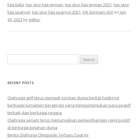
liga italia
,
top skor liga jerman
,
top skor liga jerman 2021
,
top skor
liga spanyol
,
top skor liga spanyol 2021
,
trik bermain slot
on
July
30, 2022
by
editor
.
Search
for:
RECENT POSTS
Olahraga golf terus menjadi sorotan dunia berkat hadirnya
berbagai turnamen bergengsi yang mempertemukan para pegolf
terbaik dari berbagai negara
Olahraga senam terus menunjukkan perkembangan yang positif
di berbagai belahan dunia
Berita Olahraga Olimpiade Terbaru Saat Ini