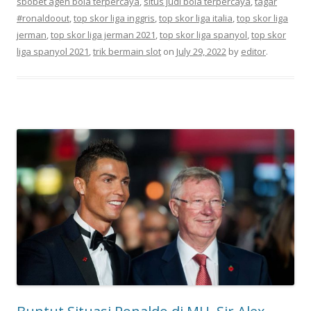
sbobet agen bola terpercaya
,
situs judi bola terpercaya
,
tagar
#ronaldoout
,
top skor liga inggris
,
top skor liga italia
,
top skor liga
jerman
,
top skor liga jerman 2021
,
top skor liga spanyol
,
top skor
liga spanyol 2021
,
trik bermain slot
on
July 29, 2022
by
editor
.