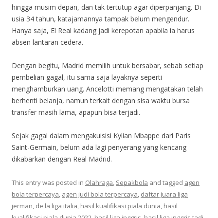
hingga musim depan, dan tak tertutup agar diperpanjang. Di
usia 34 tahun, katajamannya tampak belum mengendur.
Hanya saja, El Real kadang jadi kerepotan apabila ia harus
absen lantaran cedera.
Dengan begitu, Madrid memilih untuk bersabar, sebab setiap
pembelian gagal, itu sama saja layaknya seperti
menghamburkan uang. Ancelotti memang mengatakan telah
berhenti belanja, namun terkait dengan sisa waktu bursa
transfer masih lama, apapun bisa terjadi.
Sejak gagal dalam mengakuisisi Kylian Mbappe dari Paris
Saint-Germain, belum ada lagi penyerang yang kencang
dikabarkan dengan Real Madrid.
This entry was posted in
Olahraga
,
Sepakbola
and tagged
agen
bola terpercaya
,
agen judi bola terpercaya
,
daftar juara liga
jerman
,
de la liga italia
,
hasil kualifikasi piala dunia
,
hasil
kualifikasi piala dunia 2022
,
hasil liga inggris
,
hasil liga inggris tadi