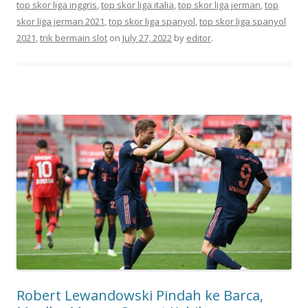
top skor liga inggris
,
top skor liga italia
,
top skor liga jerman
,
top
skor liga jerman 2021
,
top skor liga spanyol
,
top skor liga spanyol
2021
,
trik bermain slot
on
July 27, 2022
by
editor
.
Robert Lewandowski Pindah ke Barca,