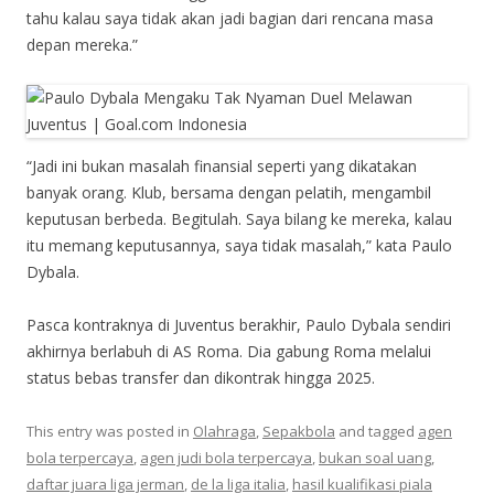
tahu kalau saya tidak akan jadi bagian dari rencana masa
depan mereka.”
“Jadi ini bukan masalah finansial seperti yang dikatakan
banyak orang. Klub, bersama dengan pelatih, mengambil
keputusan berbeda. Begitulah. Saya bilang ke mereka, kalau
itu memang keputusannya, saya tidak masalah,” kata Paulo
Dybala.
Pasca kontraknya di Juventus berakhir, Paulo Dybala sendiri
akhirnya berlabuh di AS Roma. Dia gabung Roma melalui
status bebas transfer dan dikontrak hingga 2025.
This entry was posted in
Olahraga
,
Sepakbola
and tagged
agen
bola terpercaya
,
agen judi bola terpercaya
,
bukan soal uang
,
daftar juara liga jerman
,
de la liga italia
,
hasil kualifikasi piala