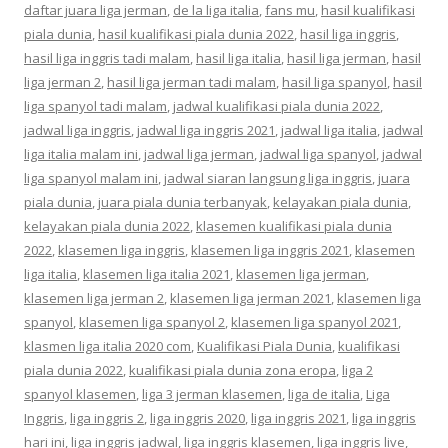
daftar juara liga jerman
,
de la liga italia
,
fans mu
,
hasil kualifikasi
piala dunia
,
hasil kualifikasi piala dunia 2022
,
hasil liga inggris
,
hasil liga inggris tadi malam
,
hasil liga italia
,
hasil liga jerman
,
hasil
liga jerman 2
,
hasil liga jerman tadi malam
,
hasil liga spanyol
,
hasil
liga spanyol tadi malam
,
jadwal kualifikasi piala dunia 2022
,
jadwal liga inggris
,
jadwal liga inggris 2021
,
jadwal liga italia
,
jadwal
liga italia malam ini
,
jadwal liga jerman
,
jadwal liga spanyol
,
jadwal
liga spanyol malam ini
,
jadwal siaran langsung liga inggris
,
juara
piala dunia
,
juara piala dunia terbanyak
,
kelayakan piala dunia
,
kelayakan piala dunia 2022
,
klasemen kualifikasi piala dunia
2022
,
klasemen liga inggris
,
klasemen liga inggris 2021
,
klasemen
liga italia
,
klasemen liga italia 2021
,
klasemen liga jerman
,
klasemen liga jerman 2
,
klasemen liga jerman 2021
,
klasemen liga
spanyol
,
klasemen liga spanyol 2
,
klasemen liga spanyol 2021
,
klasmen liga italia 2020 com
,
Kualifikasi Piala Dunia
,
kualifikasi
piala dunia 2022
,
kualifikasi piala dunia zona eropa
,
liga 2
spanyol klasemen
,
liga 3 jerman klasemen
,
liga de italia
,
Liga
Inggris
,
liga inggris 2
,
liga inggris 2020
,
liga inggris 2021
,
liga inggris
hari ini
,
liga inggris jadwal
,
liga inggris klasemen
,
liga inggris live
,