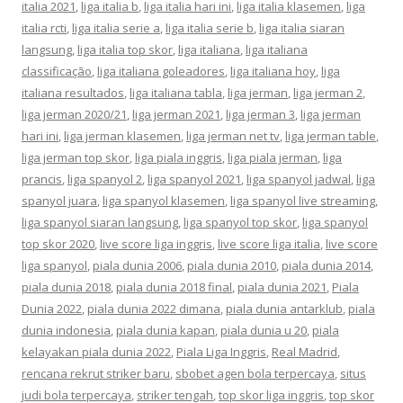
italia 2021
,
liga italia b
,
liga italia hari ini
,
liga italia klasemen
,
liga
italia rcti
,
liga italia serie a
,
liga italia serie b
,
liga italia siaran
langsung
,
liga italia top skor
,
liga italiana
,
liga italiana
classificação
,
liga italiana goleadores
,
liga italiana hoy
,
liga
italiana resultados
,
liga italiana tabla
,
liga jerman
,
liga jerman 2
,
liga jerman 2020/21
,
liga jerman 2021
,
liga jerman 3
,
liga jerman
hari ini
,
liga jerman klasemen
,
liga jerman net tv
,
liga jerman table
,
liga jerman top skor
,
liga piala inggris
,
liga piala jerman
,
liga
prancis
,
liga spanyol 2
,
liga spanyol 2021
,
liga spanyol jadwal
,
liga
spanyol juara
,
liga spanyol klasemen
,
liga spanyol live streaming
,
liga spanyol siaran langsung
,
liga spanyol top skor
,
liga spanyol
top skor 2020
,
live score liga inggris
,
live score liga italia
,
live score
liga spanyol
,
piala dunia 2006
,
piala dunia 2010
,
piala dunia 2014
,
piala dunia 2018
,
piala dunia 2018 final
,
piala dunia 2021
,
Piala
Dunia 2022
,
piala dunia 2022 dimana
,
piala dunia antarklub
,
piala
dunia indonesia
,
piala dunia kapan
,
piala dunia u 20
,
piala
kelayakan piala dunia 2022
,
Piala Liga Inggris
,
Real Madrid
,
rencana rekrut striker baru
,
sbobet agen bola terpercaya
,
situs
judi bola terpercaya
,
striker tengah
,
top skor liga inggris
,
top skor