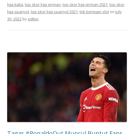
liga italia
,
top skor liga jerman
,
top skor liga jerman 2021
,
top skor
liga spanyol
,
top skor liga spanyol 2021
,
trik bermain slot
on
July
30, 2022
by
editor
.
Tagar #RonaldoOut Muncul Buntut Fans