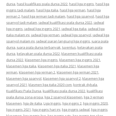
dunia
,
hasil kualifikasi piala dunia 2022
,
hasil liga inggris
,
hasil liga
inggris tadi malam
,
hasil liga italia
,
hasil liga jerman
,
hasil liga
jerman 2
,
hasil liga jerman tadi malam
,
hasil liga spanyol
,
hasil liga
spanyol tadi malam
,
jadwal kualifikasi piala dunia 2022
,
jadwal
liga inggris
,
jadwal liga inggris 2021
,
jadwal liga italia
,
jadwal liga
italia malam ini
,
jadwal liga jerman
,
jadwal liga spanyol
,
jadwal liga
spanyol malam ini
,
jadwal siaran langsung liga inggris
,
juara piala
dunia
,
juara piala dunia terbanyak
,
Juventus
,
kelayakan piala
dunia
,
kelayakan piala dunia 2022
,
klasemen kualifikasi piala
dunia 2022
,
klasemen liga inggris
,
klasemen liga inggris 2021
,
klasemen liga italia
,
klasemen liga italia 2021
,
klasemen liga
jerman
,
klasemen liga jerman 2
,
klasemen liga jerman 2021
,
klasemen liga spanyol
,
klasemen liga spanyol 2
,
klasemen liga
spanyol 2021
,
klasmen liga italia 2020 com
,
kontrak dybala
,
Kualifikasi Piala Dunia
,
kualifikasi piala dunia 2022
,
kualifikasi
piala dunia zona eropa
,
liga 2 spanyol klasemen
,
liga 3 jerman
klasemen
,
liga de italia
,
Liga Inggris
,
liga inggris 2
,
liga inggris 2020
,
liga inggris 2021
,
liga inggris hari ini
,
liga inggris jadwal
,
liga inggris
klasemen
,
liga inggris live
,
liga inggris sctv
,
liga inggris top skor
,