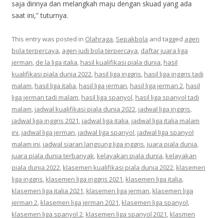
saja dirinya dan melangkah maju dengan skuad yang ada
saat ini,” tuturnya.
This entry was posted in
Olahraga
,
Sepakbola
and tagged
agen
bola terpercaya
,
agen judi bola terpercaya
,
daftar juara liga
jerman
,
de la liga italia
,
hasil kualifikasi piala dunia
,
hasil
kualifikasi piala dunia 2022
,
hasil liga inggris
,
hasil liga inggris tadi
malam
,
hasil liga italia
,
hasil liga jerman
,
hasil liga jerman 2
,
hasil
liga jerman tadi malam
,
hasil liga spanyol
,
hasil liga spanyol tadi
malam
,
jadwal kualifikasi piala dunia 2022
,
jadwal liga inggris
,
jadwal liga inggris 2021
,
jadwal liga italia
,
jadwal liga italia malam
ini
,
jadwal liga jerman
,
jadwal liga spanyol
,
jadwal liga spanyol
malam ini
,
jadwal siaran langsung liga inggris
,
juara piala dunia
,
juara piala dunia terbanyak
,
kelayakan piala dunia
,
kelayakan
piala dunia 2022
,
klasemen kualifikasi piala dunia 2022
,
klasemen
liga inggris
,
klasemen liga inggris 2021
,
klasemen liga italia
,
klasemen liga italia 2021
,
klasemen liga jerman
,
klasemen liga
jerman 2
,
klasemen liga jerman 2021
,
klasemen liga spanyol
,
klasemen liga spanyol 2
,
klasemen liga spanyol 2021
,
klasmen