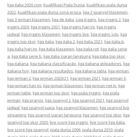
liga italia 2020 com
,
Kualifikasi Piala Dunia
,
kualifikasi piala dunia
2022
,
kualifikasi piala dunia zona eropa
,
liga 2 spanyol klasemen
,
liga 3 jerman klasemen
,
liga de italia
,
Liga Inggris
,
liga inggris 2
,
liga
inggris 2020
,
liga inggris 2021
,
liga inggris hari ini
,
liga inggris
jadwal
,
liga inggris klasemen
,
liga inggris live
,
liga inggris sctv
,
liga
inggris top skor
,
liga italia
,
liga italia 2
,
liga italia 2021
,
liga italia b
,
liga italia hari ini
,
liga italia klasemen
,
liga italia rcti
,
liga italia serie
a
,
liga italia serie b
,
liga italia siaran langsung
,
liga italia top skor
,
liga italiana
,
liga italiana classificação
,
liga italiana goleadores
,
liga
italiana hoy
,
liga italiana resultados
,
liga italiana tabla
,
liga jerman
,
liga jerman 2
,
liga jerman 2020/21
,
liga jerman 2021
,
liga jerman 3
,
liga jerman hari ini
,
liga jerman klasemen
,
liga jerman net tv
,
liga
jerman table
,
liga jerman top skor
,
liga piala inggris
,
liga piala
jerman
,
liga prancis
,
liga spanyol 2
,
liga spanyol 2021
,
liga spanyol
jadwal
,
liga spanyol juara
,
liga spanyol klasemen
,
liga spanyol live
streaming
,
liga spanyol siaran langsung
,
liga spanyol top skor
,
liga
spanyol top skor 2020
,
live score liga inggris
,
live score liga italia
,
live score liga spanyol
,
piala dunia 2006
,
piala dunia 2010
,
piala
dunia 2014
,
piala dunia 2018
,
piala dunia 2018 final
,
piala dunia