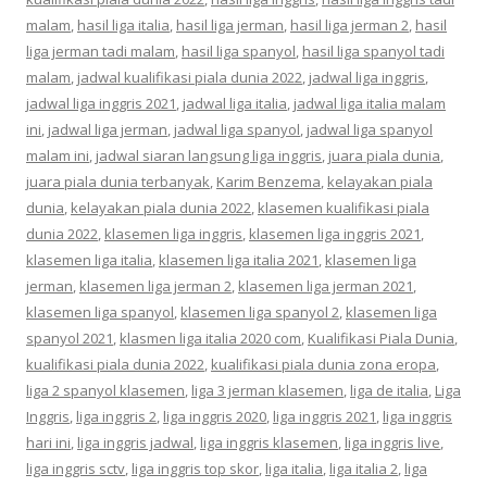
malam
,
hasil liga italia
,
hasil liga jerman
,
hasil liga jerman 2
,
hasil
liga jerman tadi malam
,
hasil liga spanyol
,
hasil liga spanyol tadi
malam
,
jadwal kualifikasi piala dunia 2022
,
jadwal liga inggris
,
jadwal liga inggris 2021
,
jadwal liga italia
,
jadwal liga italia malam
ini
,
jadwal liga jerman
,
jadwal liga spanyol
,
jadwal liga spanyol
malam ini
,
jadwal siaran langsung liga inggris
,
juara piala dunia
,
juara piala dunia terbanyak
,
Karim Benzema
,
kelayakan piala
dunia
,
kelayakan piala dunia 2022
,
klasemen kualifikasi piala
dunia 2022
,
klasemen liga inggris
,
klasemen liga inggris 2021
,
klasemen liga italia
,
klasemen liga italia 2021
,
klasemen liga
jerman
,
klasemen liga jerman 2
,
klasemen liga jerman 2021
,
klasemen liga spanyol
,
klasemen liga spanyol 2
,
klasemen liga
spanyol 2021
,
klasmen liga italia 2020 com
,
Kualifikasi Piala Dunia
,
kualifikasi piala dunia 2022
,
kualifikasi piala dunia zona eropa
,
liga 2 spanyol klasemen
,
liga 3 jerman klasemen
,
liga de italia
,
Liga
Inggris
,
liga inggris 2
,
liga inggris 2020
,
liga inggris 2021
,
liga inggris
hari ini
,
liga inggris jadwal
,
liga inggris klasemen
,
liga inggris live
,
liga inggris sctv
,
liga inggris top skor
,
liga italia
,
liga italia 2
,
liga