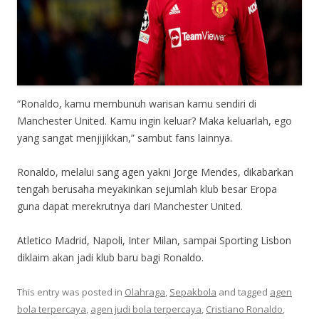
“Ronaldo, kamu membunuh warisan kamu sendiri di
Manchester United. Kamu ingin keluar? Maka keluarlah, ego
yang sangat menjijikkan,” sambut fans lainnya.
Ronaldo, melalui sang agen yakni Jorge Mendes, dikabarkan
tengah berusaha meyakinkan sejumlah klub besar Eropa
guna dapat merekrutnya dari Manchester United.
Atletico Madrid, Napoli, Inter Milan, sampai Sporting Lisbon
diklaim akan jadi klub baru bagi Ronaldo.
This entry was posted in
Olahraga
,
Sepakbola
and tagged
agen
bola terpercaya
,
agen judi bola terpercaya
,
Cristiano Ronaldo
,