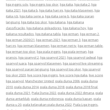
liga inggris sctv
,
liga inggris top skor
,
liga italia
,
liga italia 2
,
liga
italia 2021
,
liga italia b
,
liga italia hari ini
,
liga italia klasemen
,
liga
italia rcti
,
liga italia serie a
,
liga italia serie b
,
liga italia siaran
langsung
,
liga italia top skor
,
liga italiana
,
liga italiana
classificação
,
liga italiana goleadores
,
liga italiana hoy
,
liga
italiana resultados
,
liga italiana tabla
,
liga jerman
,
liga jerman 2
,
liga jerman 2020/21
,
liga jerman 2021
,
liga jerman 3
,
liga jerman
hari ini
,
liga jerman klasemen
,
liga jerman net tv
,
liga jerman table
,
liga jerman top skor
,
liga piala inggris
,
liga piala jerman
,
liga
prancis
,
liga spanyol 2
,
liga spanyol 2021
,
liga spanyol jadwal
,
liga
spanyol juara
,
liga spanyol klasemen
,
liga spanyol live streaming
,
liga spanyol siaran langsung
,
liga spanyol top skor
,
liga spanyol
top skor 2020
,
live score liga inggris
,
live score liga italia
,
live score
liga spanyol
,
Manchester United
,
piala dunia 2006
,
piala dunia
2010
,
piala dunia 2014
,
piala dunia 2018
,
piala dunia 2018 final
,
piala dunia 2021
,
Piala Dunia 2022
,
piala dunia 2022 dimana
,
piala
dunia antarklub
,
piala dunia indonesia
,
piala dunia kapan
,
piala
dunia u 20
,
piala kelayakan piala dunia 2022
,
Piala Liga Inggris
,