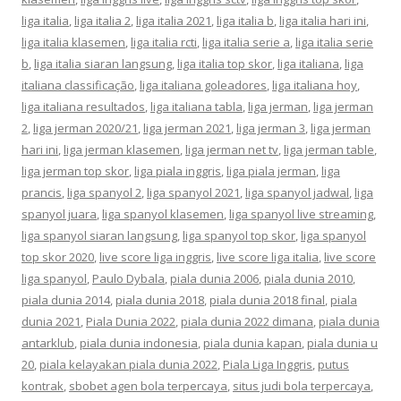
liga italia
,
liga italia 2
,
liga italia 2021
,
liga italia b
,
liga italia hari ini
,
liga italia klasemen
,
liga italia rcti
,
liga italia serie a
,
liga italia serie
b
,
liga italia siaran langsung
,
liga italia top skor
,
liga italiana
,
liga
italiana classificação
,
liga italiana goleadores
,
liga italiana hoy
,
liga italiana resultados
,
liga italiana tabla
,
liga jerman
,
liga jerman
2
,
liga jerman 2020/21
,
liga jerman 2021
,
liga jerman 3
,
liga jerman
hari ini
,
liga jerman klasemen
,
liga jerman net tv
,
liga jerman table
,
liga jerman top skor
,
liga piala inggris
,
liga piala jerman
,
liga
prancis
,
liga spanyol 2
,
liga spanyol 2021
,
liga spanyol jadwal
,
liga
spanyol juara
,
liga spanyol klasemen
,
liga spanyol live streaming
,
liga spanyol siaran langsung
,
liga spanyol top skor
,
liga spanyol
top skor 2020
,
live score liga inggris
,
live score liga italia
,
live score
liga spanyol
,
Paulo Dybala
,
piala dunia 2006
,
piala dunia 2010
,
piala dunia 2014
,
piala dunia 2018
,
piala dunia 2018 final
,
piala
dunia 2021
,
Piala Dunia 2022
,
piala dunia 2022 dimana
,
piala dunia
antarklub
,
piala dunia indonesia
,
piala dunia kapan
,
piala dunia u
20
,
piala kelayakan piala dunia 2022
,
Piala Liga Inggris
,
putus
kontrak
,
sbobet agen bola terpercaya
,
situs judi bola terpercaya
,