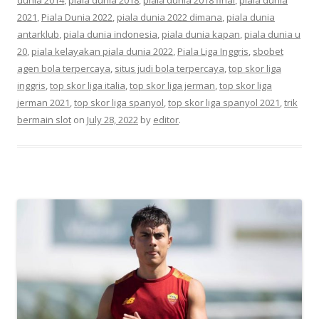
2021
,
Piala Dunia 2022
,
piala dunia 2022 dimana
,
piala dunia
antarklub
,
piala dunia indonesia
,
piala dunia kapan
,
piala dunia u
20
,
piala kelayakan piala dunia 2022
,
Piala Liga Inggris
,
sbobet
agen bola terpercaya
,
situs judi bola terpercaya
,
top skor liga
inggris
,
top skor liga italia
,
top skor liga jerman
,
top skor liga
jerman 2021
,
top skor liga spanyol
,
top skor liga spanyol 2021
,
trik
bermain slot
on
July 28, 2022
by
editor
.