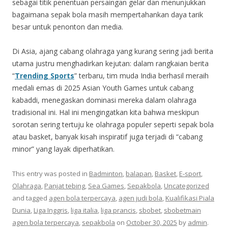
sebagai titik penentuan persaingan gelar dan menunjukkan
bagaimana sepak bola masih mempertahankan daya tarik
besar untuk penonton dan media.
Di Asia, ajang cabang olahraga yang kurang sering jadi berita
utama justru menghadirkan kejutan: dalam rangkaian berita
“
Trending Sports
” terbaru, tim muda India berhasil meraih
medali emas di 2025 Asian Youth Games untuk cabang
kabaddi, menegaskan dominasi mereka dalam olahraga
tradisional ini. Hal ini mengingatkan kita bahwa meskipun
sorotan sering tertuju ke olahraga populer seperti sepak bola
atau basket, banyak kisah inspiratif juga terjadi di “cabang
minor” yang layak diperhatikan.
This entry was posted in
Badminton
,
balapan
,
Basket
,
E-sport
,
Olahraga
,
Panjat tebing
,
Sea Games
,
Sepakbola
,
Uncategorized
and tagged
agen bola terpercaya
,
agen judi bola
,
Kualifikasi Piala
Dunia
,
Liga Inggris
,
liga italia
,
liga prancis
,
sbobet
,
sbobetmain
agen bola terpercaya
,
sepakbola
on
October 30, 2025
by
admin
.