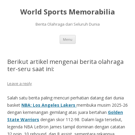
World Sports Memorabilia
Berita Olahraga dari Seluruh Dunia
Skip
Menu
to
content
Berikut artikel mengenai berita olahraga
ter-seru saat ini:
Leave a reply
Salah satu berita paling mencuri perhatian datang dari dunia
basket
NBA: Los Angeles Lakers
membuka musim 2025-26
dengan kemenangan gemilang atas juara bertahan
Golden
State Warriors
dengan skor 112-98. Dalam laga tersebut,
legenda NBA LeBron James tampil dominan dengan catatan
32 poin, 10 rebound, dan 8 assist, sementara rekannya