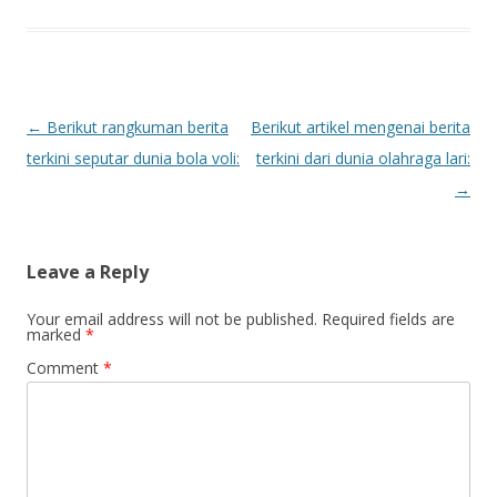
P
←
Berikut rangkuman berita
Berikut artikel mengenai berita
o
terkini seputar dunia bola voli:
terkini dari dunia olahraga lari:
s
→
t
n
Leave a Reply
a
v
Your email address will not be published.
Required fields are
marked
*
i
Comment
*
g
a
t
i