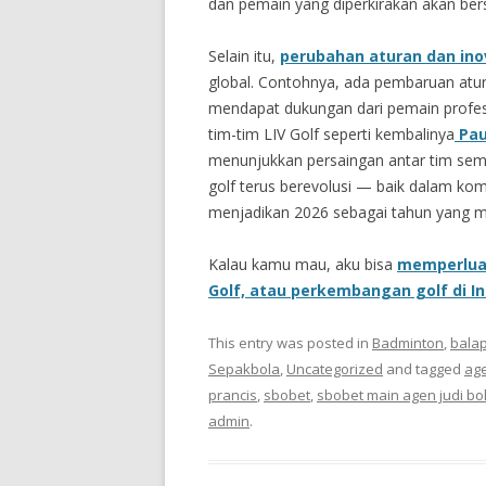
dan pemain yang diperkirakan akan bers
Selain itu,
perubahan aturan dan ino
global. Contohnya, ada pembaruan atur
mendapat dukungan dari pemain profesi
tim-tim LIV Golf seperti kembalinya
Pau
menunjukkan persaingan antar tim sem
golf terus berevolusi — baik dalam kom
menjadikan 2026 sebagai tahun yang me
Kalau kamu mau, aku bisa
memperluas
Golf, atau perkembangan golf di I
This entry was posted in
Badminton
,
bala
Sepakbola
,
Uncategorized
and tagged
age
prancis
,
sbobet
,
sbobet main agen judi bo
admin
.