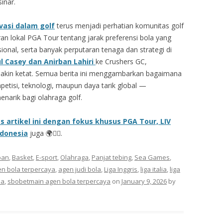
inar.
vasi dalam golf
terus menjadi perhatian komunitas golf
an lokal PGA Tour tentang jarak preferensi bola yang
onal, serta banyak perputaran tenaga dan strategi di
l Casey dan Anirban Lahiri
ke Crushers GC,
akin ketat. Semua berita ini menggambarkan bagaimana
petisi, teknologi, maupun daya tarik global —
narik bagi olahraga golf.
 artikel ini dengan fokus khusus PGA Tour, LIV
ndonesia
juga 🌍🏌️‍♀️.
pan
,
Basket
,
E-sport
,
Olahraga
,
Panjat tebing
,
Sea Games
,
n bola terpercaya
,
agen judi bola
,
Liga Inggris
,
liga italia
,
liga
la
,
sbobetmain agen bola terpercaya
on
January 9, 2026
by