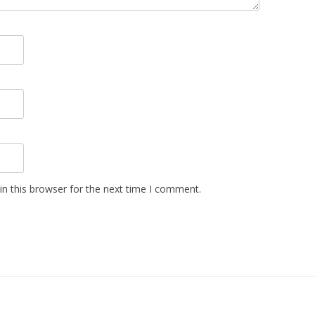
n this browser for the next time I comment.