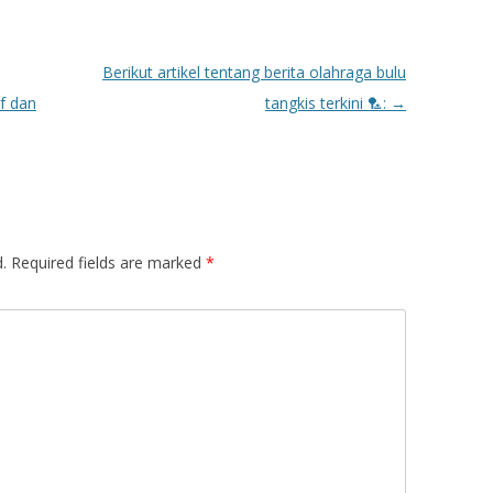
Berikut artikel tentang berita olahraga bulu
if dan
tangkis terkini 🏸:
→
.
Required fields are marked
*