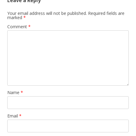
Leave a Reply
g
a
Your email address will not be published.
Required fields are
marked
*
t
Comment
*
i
o
n
Name
*
Email
*