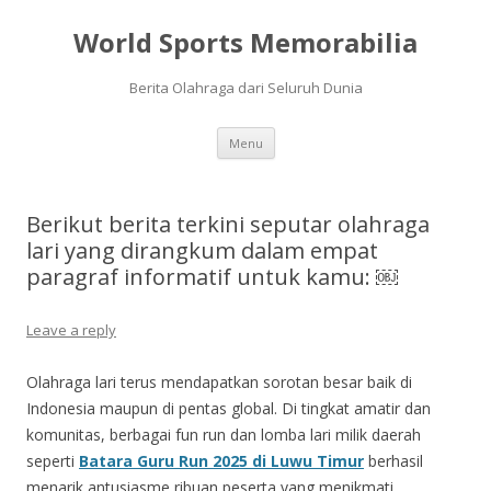
World Sports Memorabilia
Berita Olahraga dari Seluruh Dunia
Skip
Menu
to
content
Berikut berita terkini seputar olahraga
lari yang dirangkum dalam empat
paragraf informatif untuk kamu: ￼
Leave a reply
Olahraga lari terus mendapatkan sorotan besar baik di
Indonesia maupun di pentas global. Di tingkat amatir dan
komunitas, berbagai fun run dan lomba lari milik daerah
seperti
Batara Guru Run 2025 di Luwu Timur
berhasil
menarik antusiasme ribuan peserta yang menikmati