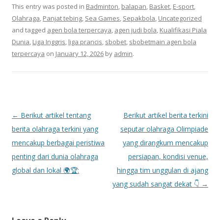
This entry was posted in
Badminton
,
balapan
,
Basket
,
E-sport
,
Olahraga
,
Panjat tebing
,
Sea Games
,
Sepakbola
,
Uncategorized
and tagged
agen bola terpercaya
,
agen judi bola
,
Kualifikasi Piala
Dunia
,
Liga Inggris
,
liga prancis
,
sbobet
,
sbobetmain agen bola
terpercaya
on
January 12, 2026
by
admin
.
P
←
Berikut artikel tentang
Berikut artikel berita terkini
o
berita olahraga terkini yang
seputar olahraga Olimpiade
s
mencakup berbagai peristiwa
yang dirangkum mencakup
t
penting dari dunia olahraga
persiapan, kondisi venue,
n
global dan lokal 🌍🏆:
hingga tim unggulan di ajang
a
yang sudah sangat dekat 👇
→
v
i