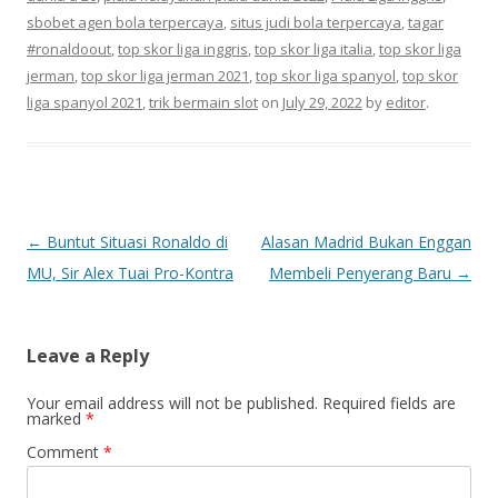
sbobet agen bola terpercaya
,
situs judi bola terpercaya
,
tagar
#ronaldoout
,
top skor liga inggris
,
top skor liga italia
,
top skor liga
jerman
,
top skor liga jerman 2021
,
top skor liga spanyol
,
top skor
liga spanyol 2021
,
trik bermain slot
on
July 29, 2022
by
editor
.
P
←
Buntut Situasi Ronaldo di
Alasan Madrid Bukan Enggan
o
MU, Sir Alex Tuai Pro-Kontra
Membeli Penyerang Baru
→
s
t
Leave a Reply
n
a
Your email address will not be published.
Required fields are
marked
*
v
Comment
*
i
g