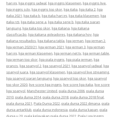
hari ini
,
liga inggris jadwal
,
liga inggris klasemen
,
liga inggris live
,
liga inggris sctv
,
liga inggris top skor
,
liga italia
,
liga italia 2
,
liga
italia 2021
,
liga italia b
,
liga italia hari ini
,
liga italia klasemen
,
liga
italia rcti
,
liga italia serie a
,
liga italia serie b
,
liga italia siaran
langsung
,
liga italia top skor
,
liga italiana
,
liga italiana
classificação
,
liga italiana goleadores
,
liga italiana hoy
,
liga
italiana resultados
,
liga italiana tabla
,
liga jerman
,
liga jerman 2
,
liga jerman 2020/21
,
liga jerman 2021
,
liga jerman 3
,
liga jerman
hari ini
,
liga jerman klasemen
,
liga jerman net tv
,
liga jerman table
,
liga jerman top skor
,
liga piala inggris
,
liga piala jerman
,
liga
prancis
,
liga spanyol 2
,
liga spanyol 2021
,
liga spanyol jadwal
,
liga
spanyol juara
,
liga spanyol klasemen
,
liga spanyol live streaming
,
liga spanyol siaran langsung
,
liga spanyol top skor
,
liga spanyol
top skor 2020
,
live score liga inggris
,
live score liga italia
,
live score
liga spanyol
,
Manchester United
,
piala dunia 2006
,
piala dunia
2010
,
piala dunia 2014
,
piala dunia 2018
,
piala dunia 2018 final
,
piala dunia 2021
,
Piala Dunia 2022
,
piala dunia 2022 dimana
,
piala
dunia antarklub
,
piala dunia indonesia
,
piala dunia kapan
,
piala
dunia u 20
,
piala kelayakan piala dunia 2022
,
Piala Liga Inggris
,