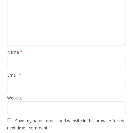
a
t
i
o
n
Name
*
Email
*
Website
Save my name, email, and website in this browser for the
next time I comment.