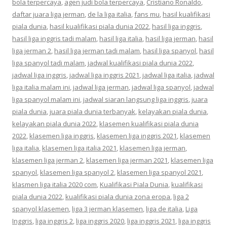
bola terpercaya
,
agen judi bola terpercaya
,
Cristiano Ronaldo
,
daftar juara liga jerman
,
de la liga italia
,
fans mu
,
hasil kualifikasi
piala dunia
,
hasil kualifikasi piala dunia 2022
,
hasil liga inggris
,
hasil liga inggris tadi malam
,
hasil liga italia
,
hasil liga jerman
,
hasil
liga jerman 2
,
hasil liga jerman tadi malam
,
hasil liga spanyol
,
hasil
liga spanyol tadi malam
,
jadwal kualifikasi piala dunia 2022
,
jadwal liga inggris
,
jadwal liga inggris 2021
,
jadwal liga italia
,
jadwal
liga italia malam ini
,
jadwal liga jerman
,
jadwal liga spanyol
,
jadwal
liga spanyol malam ini
,
jadwal siaran langsung liga inggris
,
juara
piala dunia
,
juara piala dunia terbanyak
,
kelayakan piala dunia
,
kelayakan piala dunia 2022
,
klasemen kualifikasi piala dunia
2022
,
klasemen liga inggris
,
klasemen liga inggris 2021
,
klasemen
liga italia
,
klasemen liga italia 2021
,
klasemen liga jerman
,
klasemen liga jerman 2
,
klasemen liga jerman 2021
,
klasemen liga
spanyol
,
klasemen liga spanyol 2
,
klasemen liga spanyol 2021
,
klasmen liga italia 2020 com
,
Kualifikasi Piala Dunia
,
kualifikasi
piala dunia 2022
,
kualifikasi piala dunia zona eropa
,
liga 2
spanyol klasemen
,
liga 3 jerman klasemen
,
liga de italia
,
Liga
Inggris
,
liga inggris 2
,
liga inggris 2020
,
liga inggris 2021
,
liga inggris