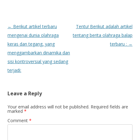
P
←
Berikut artikel terbaru
Tentu! Berikut adalah artikel
o
mengenai dunia olahraga
tentang berita olahraga balap
s
keras dan tegang, yang
terbaru :
→
t
menggambarkan dinamika dan
n
sisi kontroversial yang sedang
a
terjadi:
v
i
Leave a Reply
g
a
Your email address will not be published.
Required fields are
marked
*
t
Comment
*
i
o