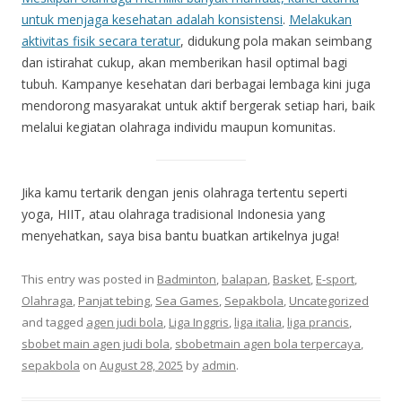
untuk menjaga kesehatan adalah konsistensi
.
Melakukan
aktivitas fisik secara teratur
, didukung pola makan seimbang
dan istirahat cukup, akan memberikan hasil optimal bagi
tubuh. Kampanye kesehatan dari berbagai lembaga kini juga
mendorong masyarakat untuk aktif bergerak setiap hari, baik
melalui kegiatan olahraga individu maupun komunitas.
Jika kamu tertarik dengan jenis olahraga tertentu seperti
yoga, HIIT, atau olahraga tradisional Indonesia yang
menyehatkan, saya bisa bantu buatkan artikelnya juga!
This entry was posted in
Badminton
,
balapan
,
Basket
,
E-sport
,
Olahraga
,
Panjat tebing
,
Sea Games
,
Sepakbola
,
Uncategorized
and tagged
agen judi bola
,
Liga Inggris
,
liga italia
,
liga prancis
,
sbobet main agen judi bola
,
sbobetmain agen bola terpercaya
,
sepakbola
on
August 28, 2025
by
admin
.