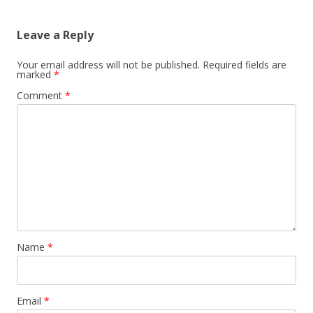
v
i
Leave a Reply
g
a
Your email address will not be published.
Required fields are
marked
*
t
Comment
*
i
o
n
Name
*
Email
*