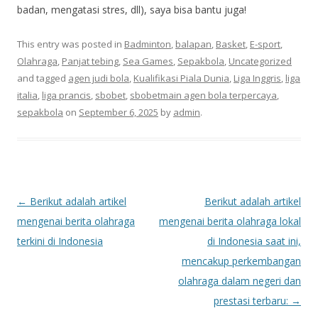
badan, mengatasi stres, dll), saya bisa bantu juga!
This entry was posted in
Badminton
,
balapan
,
Basket
,
E-sport
,
Olahraga
,
Panjat tebing
,
Sea Games
,
Sepakbola
,
Uncategorized
and tagged
agen judi bola
,
Kualifikasi Piala Dunia
,
Liga Inggris
,
liga
italia
,
liga prancis
,
sbobet
,
sbobetmain agen bola terpercaya
,
sepakbola
on
September 6, 2025
by
admin
.
P
←
Berikut adalah artikel
Berikut adalah artikel
o
mengenai berita olahraga
mengenai berita olahraga lokal
s
terkini di Indonesia
di Indonesia saat ini,
t
mencakup perkembangan
n
olahraga dalam negeri dan
a
prestasi terbaru:
→